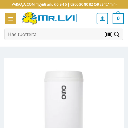
Skip
VARAAJA.COM myynti ark. klo 8-16 |
0300 30 80 82 (59 cent / min)
to
content
0
Etsi:
barcode_scanner