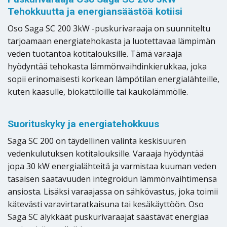
Tehokkuutta ja energiansäästöä kotiisi
Oso Saga SC 200 3kW -puskurivaraaja on suunniteltu
tarjoamaan energiatehokasta ja luotettavaa lämpimän
veden tuotantoa kotitalouksille. Tämä varaaja
hyödyntää tehokasta lämmönvaihdinkierukkaa, joka
sopii erinomaisesti korkean lämpötilan energialähteille,
kuten kaasulle, biokattiloille tai kaukolämmölle.
Suorituskyky ja energiatehokkuus
Saga SC 200 on täydellinen valinta keskisuuren
vedenkulutuksen kotitalouksille. Varaaja hyödyntää
jopa 30 kW energialähteitä ja varmistaa kuuman veden
tasaisen saatavuuden integroidun lämmönvaihtimensa
ansiosta. Lisäksi varaajassa on sähkövastus, joka toimii
kätevästi varavirtaratkaisuna tai kesäkäyttöön. Oso
Saga SC älykkäät puskurivaraajat säästävät energiaa