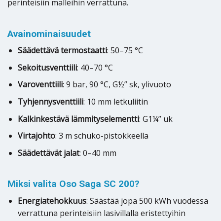
perinteisiin malleihin verrattuna.
Avainominaisuudet
Säädettävä termostaatti
: 50–75 °C
Sekoitusventtiili
: 40–70 °C
Varoventtiili
: 9 bar, 90 °C, G½” sk, ylivuoto
Tyhjennysventtiili
: 10 mm letkuliitin
Kalkinkestävä lämmityselementti
: G1¼” uk
Virtajohto
: 3 m schuko-pistokkeella
Säädettävät jalat
: 0–40 mm
Miksi valita Oso Saga SC 200?
Energiatehokkuus
: Säästää jopa 500 kWh vuodessa
verrattuna perinteisiin lasivillalla eristettyihin