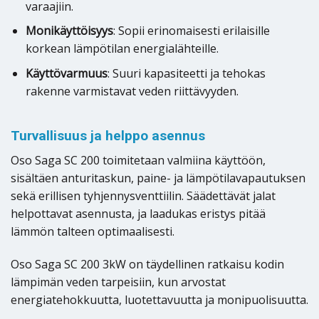
varaajiin.
Monikäyttöisyys
: Sopii erinomaisesti erilaisille
korkean lämpötilan energialähteille.
Käyttövarmuus
: Suuri kapasiteetti ja tehokas
rakenne varmistavat veden riittävyyden.
Turvallisuus ja helppo asennus
Oso Saga SC 200 toimitetaan valmiina käyttöön,
sisältäen anturitaskun, paine- ja lämpötilavapautuksen
sekä erillisen tyhjennysventtiilin. Säädettävät jalat
helpottavat asennusta, ja laadukas eristys pitää
lämmön talteen optimaalisesti.
Oso Saga SC 200 3kW on täydellinen ratkaisu kodin
lämpimän veden tarpeisiin, kun arvostat
energiatehokkuutta, luotettavuutta ja monipuolisuutta.