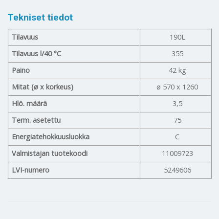
Tekniset tiedot
Tilavuus
190L
Tilavuus l/40 °C
355
Paino
42 kg
Mitat (ø x korkeus)
ø 570 x 1260
Hlö. määrä
3,5
Term. asetettu
75
Energiatehokkuusluokka
C
Valmistajan tuotekoodi
11009723
LVI-numero
5249606