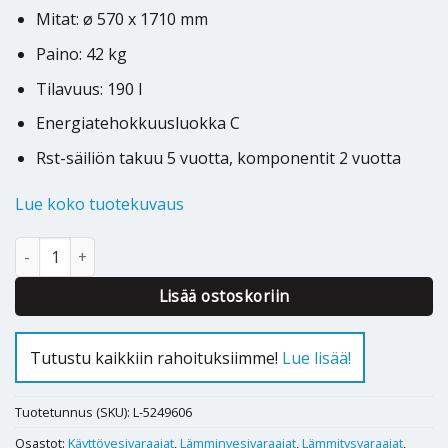
Mitat: ø 570 x 1710 mm
Paino: 42 kg
Tilavuus: 190 l
Energiatehokkuusluokka C
Rst-säiliön takuu 5 vuotta, komponentit 2 vuotta
Lue koko tuotekuvaus
Puskurivaraaja Oso Saga Coil SC 200 3kW HX 1,0 määrä
Lisää ostoskoriin
Tutustu kaikkiin rahoituksiimme!
Lue lisää!
Tuotetunnus (SKU):
L-5249606
Osastot:
Käyttövesivaraajat
,
Lämminvesivaraajat
,
Lämmitysvaraajat
,