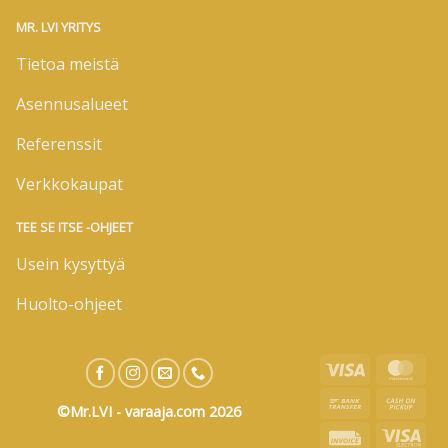
MR. LVI YRITYS
Tietoa meistä
Asennusalueet
Referenssit
Verkkokaupat
TEE SE ITSE -OHJEET
Usein kysyttyä
Huolto-ohjeet
Visa
Mas
Bank
Cas
©Mr.LVI - varaaja.com 2026
Transfer
on
Invoice
Visa
Pic