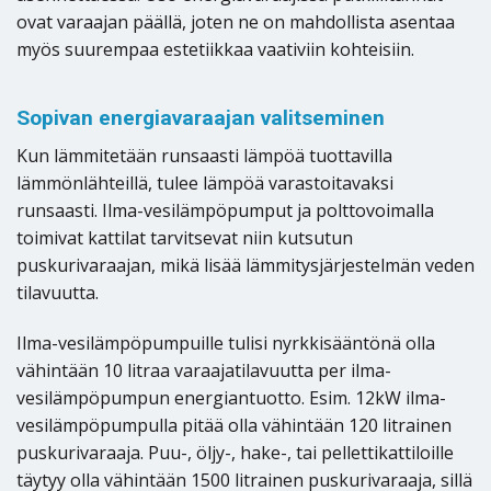
ovat varaajan päällä, joten ne on mahdollista asentaa
myös suurempaa estetiikkaa vaativiin kohteisiin.
Sopivan energiavaraajan valitseminen
Kun lämmitetään runsaasti lämpöä tuottavilla
lämmönlähteillä, tulee lämpöä varastoitavaksi
runsaasti. Ilma-vesilämpöpumput ja polttovoimalla
toimivat kattilat tarvitsevat niin kutsutun
puskurivaraajan, mikä lisää lämmitysjärjestelmän veden
tilavuutta.
Ilma-vesilämpöpumpuille tulisi nyrkkisääntönä olla
vähintään 10 litraa varaajatilavuutta per ilma-
vesilämpöpumpun energiantuotto. Esim. 12kW ilma-
vesilämpöpumpulla pitää olla vähintään 120 litrainen
puskurivaraaja. Puu-, öljy-, hake-, tai pellettikattiloille
täytyy olla vähintään 1500 litrainen puskurivaraaja, sillä