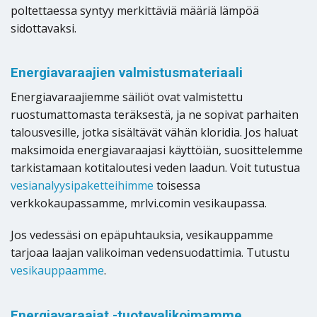
poltettaessa syntyy merkittäviä määriä lämpöä
sidottavaksi.
Energiavaraajien valmistusmateriaali
Energiavaraajiemme säiliöt ovat valmistettu
ruostumattomasta teräksestä, ja ne sopivat parhaiten
talousvesille, jotka sisältävät vähän kloridia. Jos haluat
maksimoida energiavaraajasi käyttöiän, suosittelemme
tarkistamaan kotitaloutesi veden laadun. Voit tutustua
vesianalyysipaketteihimme
toisessa
verkkokaupassamme, mrlvi.comin vesikaupassa.
Jos vedessäsi on epäpuhtauksia, vesikauppamme
tarjoaa laajan valikoiman vedensuodattimia. Tutustu
vesikauppaamme
.
Energiavaraajat -tuotevalikoimamme