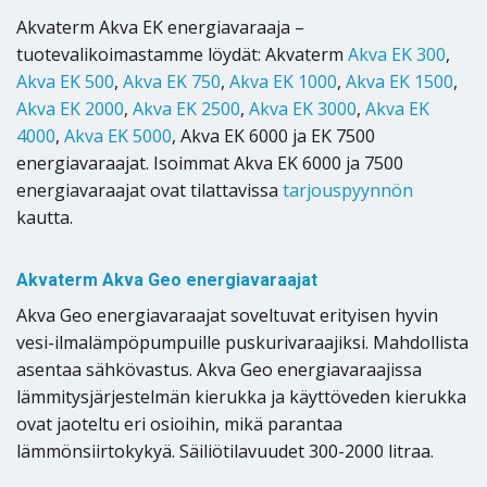
Akvaterm Akva EK energiavaraaja –
tuotevalikoimastamme löydät: Akvaterm
Akva EK 300
,
Akva EK 500
,
Akva EK 750
,
Akva EK 1000
,
Akva EK 1500
,
Akva EK 2000
,
Akva EK 2500
,
Akva EK 3000
,
Akva EK
4000
,
Akva EK 5000
, Akva EK 6000 ja EK 7500
energiavaraajat. Isoimmat Akva EK 6000 ja 7500
energiavaraajat ovat tilattavissa
tarjouspyynnön
kautta.
Akvaterm Akva Geo energiavaraajat
Akva Geo energiavaraajat soveltuvat erityisen hyvin
vesi-ilmalämpöpumpuille puskurivaraajiksi. Mahdollista
asentaa sähkövastus. Akva Geo energiavaraajissa
lämmitysjärjestelmän kierukka ja käyttöveden kierukka
ovat jaoteltu eri osioihin, mikä parantaa
lämmönsiirtokykyä. Säiliötilavuudet 300-2000 litraa.