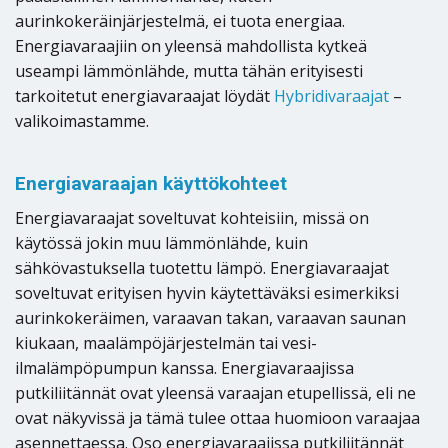
aurinkokeräinjärjestelmä, ei tuota energiaa.
Energiavaraajiin on yleensä mahdollista kytkeä
useampi lämmönlähde, mutta tähän erityisesti
tarkoitetut energiavaraajat löydät
Hybridivaraajat
–
valikoimastamme.
Energiavaraajan käyttökohteet
Energiavaraajat soveltuvat kohteisiin, missä on
käytössä jokin muu lämmönlähde, kuin
sähkövastuksella tuotettu lämpö. Energiavaraajat
soveltuvat erityisen hyvin käytettäväksi esimerkiksi
aurinkokeräimen, varaavan takan, varaavan saunan
kiukaan, maalämpöjärjestelmän tai vesi-
ilmalämpöpumpun kanssa. Energiavaraajissa
putkiliitännät ovat yleensä varaajan etupellissä, eli ne
ovat näkyvissä ja tämä tulee ottaa huomioon varaajaa
asennettaessa. Oso energiavaraajissa putkiliitännät