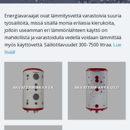
Energiavaraajat ovat lämmitysvettä varastoivia suuria
työsäiliöitä, missä sisällä monia erilaisia kierukoita,
jolloin useamman eri lämmönlähteen käyttö on
mahdollista ja varastoidulla vedellä voidaan lämmittää
myös käyttövettä. Säiliötilavuudet 300-7500 litraa.
Lue
lisää!
AKVATERM AKVA EK
AKVATERM AKVA GEO
10 TUOTTEET
4 TUOTTEET