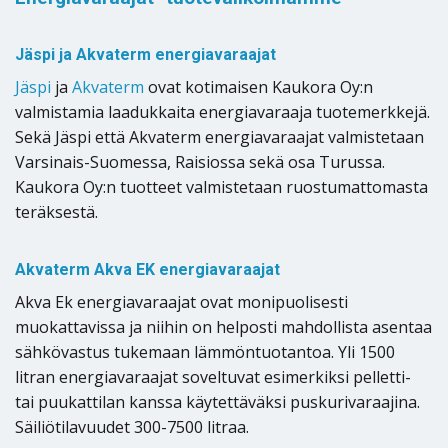
Jäspi ja Akvaterm energiavaraajat
Jäspi
ja
Akvaterm
ovat kotimaisen Kaukora Oy:n
valmistamia laadukkaita energiavaraaja tuotemerkkejä.
Sekä Jäspi että Akvaterm energiavaraajat valmistetaan
Varsinais-Suomessa, Raisiossa sekä osa Turussa.
Kaukora Oy:n tuotteet valmistetaan ruostumattomasta
teräksestä.
Akvaterm Akva EK energiavaraajat
Akva Ek energiavaraajat ovat monipuolisesti
muokattavissa ja niihin on helposti mahdollista asentaa
sähkövastus tukemaan lämmöntuotantoa. Yli 1500
litran energiavaraajat soveltuvat esimerkiksi pelletti-
tai puukattilan kanssa käytettäväksi puskurivaraajina.
Säiliötilavuudet 300-7500 litraa.