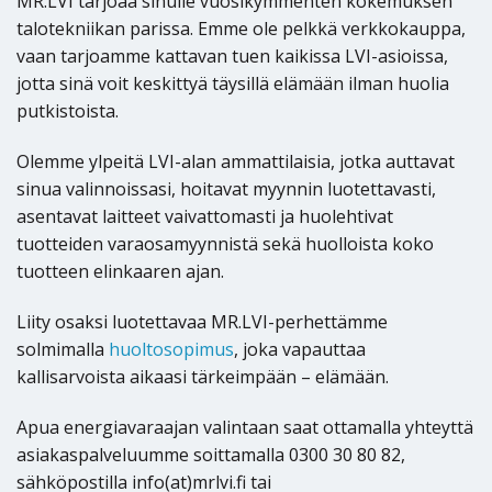
MR.LVI tarjoaa sinulle vuosikymmenten kokemuksen
talotekniikan parissa. Emme ole pelkkä verkkokauppa,
vaan tarjoamme kattavan tuen kaikissa LVI-asioissa,
jotta sinä voit keskittyä täysillä elämään ilman huolia
putkistoista.
Olemme ylpeitä LVI-alan ammattilaisia, jotka auttavat
sinua valinnoissasi, hoitavat myynnin luotettavasti,
asentavat laitteet vaivattomasti ja huolehtivat
tuotteiden varaosamyynnistä sekä huolloista koko
tuotteen elinkaaren ajan.
Liity osaksi luotettavaa MR.LVI-perhettämme
solmimalla
huoltosopimus
, joka vapauttaa
kallisarvoista aikaasi tärkeimpään – elämään.
Apua energiavaraajan valintaan saat ottamalla yhteyttä
asiakaspalveluumme soittamalla 0300 30 80 82,
sähköpostilla info(at)mrlvi.fi tai