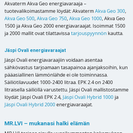
Akvaterm Akva Geo energiavaraaja –
tuotevalikoimastamme löydät: Akvaterm
Akva Geo 300
,
Akva Geo 500
,
Akva Geo 750
,
Akva Geo 1000
, Akva Geo
1500 ja Akva Geo 2000 energiavaraajat. Isoimmat 1500
ja 2000 mallit ovat tilattavissa
tarjouspyynnön
kautta.
Jäspi Ovali energiavaraajat
Jäspi Ovali energiavaraajiin voidaan asentaa
sähkövastus tarjoamaan tasapainoa ajanjaksoihin, kun
pääasiallinen lämmönlähde ei ole toiminnassa.
Säiliötilavuudet 1000-2400 litraa. EPK 2.4 on 2400
litraisella säiliöllä varustettu. Jäspi Ovali mallistostamme
löydät: Jäspi Ovali EPK 2.4,
Jäspi Ovali Hybrid 1000
ja
Jäspi Ovali Hybrid 2000
energiavaraajat.
MR.LVI – mukanasi halki elämän