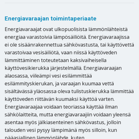
Energiavaraajan toimintaperiaate
Energiavaraajat ovat ulkopuolisista lämmönlähteistä
energiaa varastoivia lämpösäiliöitä. Energiavaraajissa
ei ole sisäänrakennettua sähkövastusta, tai käyttövettä
varastoivaa vesisäiliötä, vaan niissä käyttöveden
lämmittäminen toteutetaan kaksivaiheisella
käyttövesikierukka järjestelmällä. Energiavaraajan
alaosassa, viileämpi vesi esilämmittää
esilämmityskierukan, ja varaajan kuumaa vettä
sisältävässä yläosassa oleva tulistuskierukka lämmittää
käyttöveden riittävän kuumaksi käyttöä varten.
Energiavaraajaa voidaan teoriassa käyttää ilman
sähkölaitteita, mutta energiavaraajiin voidaan yleensä
asentaa myös jälkiasenteinen sähkövastus, jolloin
talouden vesi pysyy lämpimänä myös silloin, kun
pääasiallinen lämmönlähde, kuten