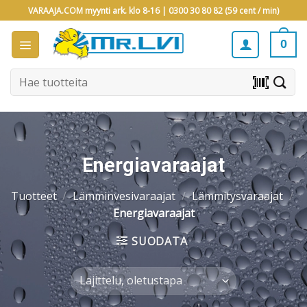
Skip
VARAAJA.COM myynti ark. klo 8-16 |
0300 30 80 82 (59 cent / min)
to
content
0
Etsi:
barcode_scanner
Energiavaraajat
Tuotteet
/
Lämminvesivaraajat
/
Lämmitysvaraajat
/
Energiavaraajat
SUODATA