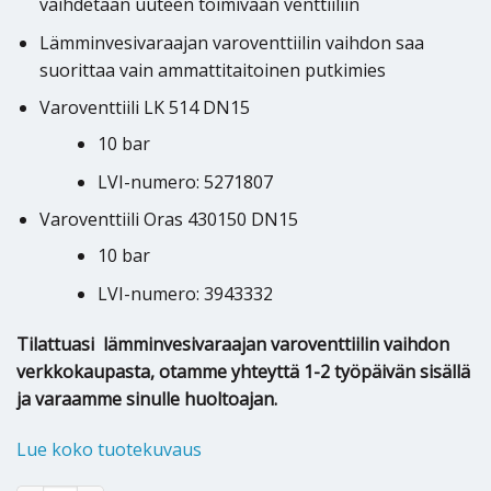
vaihdetaan uuteen toimivaan venttiiliin
Lämminvesivaraajan varoventtiilin vaihdon saa
suorittaa vain ammattitaitoinen putkimies
Varoventtiili LK 514 DN15
10 bar
LVI-numero: 5271807
Varoventtiili Oras 430150 DN15
10 bar
LVI-numero: 3943332
Tilattuasi lämminvesivaraajan varoventtiilin vaihdon
verkkokaupasta, otamme yhteyttä 1-2 työpäivän sisällä
ja varaamme sinulle huoltoajan.
Lue koko tuotekuvaus