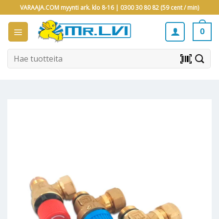
Skip
VARAAJA.COM myynti ark. klo 8-16 |
0300 30 80 82 (59 cent / min)
to
content
0
Etsi:
barcode_scanner