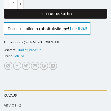
Varoventtiilin vaihto määrä
Lisää ostoskoriin
Tutustu kaikkiin rahoituksiimme!
Lue lisää!
Tuotetunnus (SKU):
MR-VAROVENTTIILI
Osastot:
Huollot
,
Palvelut
Brand:
MR.LVI
KUVAUS
ARVIOT (0)