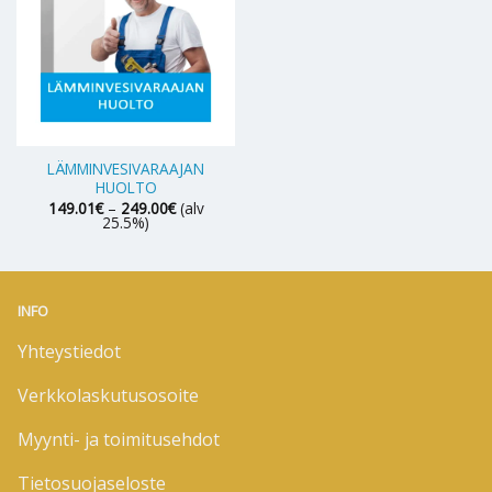
LÄMMINVESIVARAAJAN
HUOLTO
Hintaluokka:
149.01
€
–
249.00
€
(alv
149.01€
25.5%)
-
249.00€
INFO
Yhteystiedot
Verkkolaskutusosoite
Myynti- ja toimitusehdot
Tietosuojaseloste