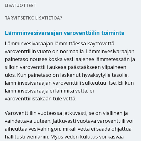
LISÄTUOTTEET
TARVITSETKO LISÄTIETOA?
Lämminvesivaraajan varoventtiilin toiminta
Lämminvesivaraajan lämmittäessä käyttövettä
varoventtiilin vuoto on normaalia. Lämminvesivaraajan
painetaso nousee koska vesi laajenee lämmetessään ja
silloin varoventtiili aukeaa päästääkseen ylipaineen
ulos. Kun painetaso on laskenut hyväksytylle tasolle,
lämminvesivaraajan varoventtiili sulkeutuu itse. Eli kun
lämminvesivaraaja ei lämmitä vettä, ei
varoventtiilistäkään tule vettä.
Varoventtiilin vuotaessa jatkuvasti, se on viallinen ja
vaihdettava uuteen. Jatkuvasti vuotava varoventtiili voi
aiheuttaa vesivahingon, mikäli vettä ei saada ohjattua
hallitusti viemäriin. Myös veden kulutus voi kasvaa