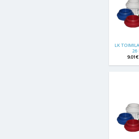
+
LK TOIMIL
26
9.01
€
+