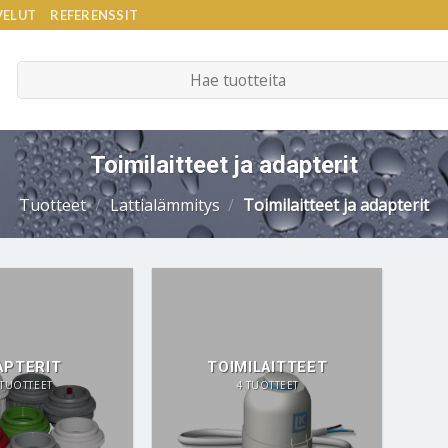
VELUT
REFERENSSIT
Etsi:
Toimilaitteet ja adapterit
Tuotteet
/
Lattialämmitys
/
Toimilaitteet ja adapterit
APTERIT
TOIMILAITTEET
 TUOTTEET
4 TUOTTEET