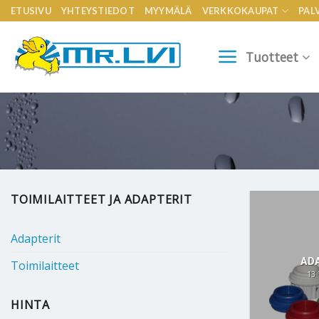
Skip
ETUSIVU
YHTEYSTIEDOT
MYYMÄLÄ
VERKKOKAUPAT
PAL
to
content
Tuotteet
TOIMILAITTEET JA ADAPTERIT
Adapterit
AD
Toimilaitteet
13
HINTA