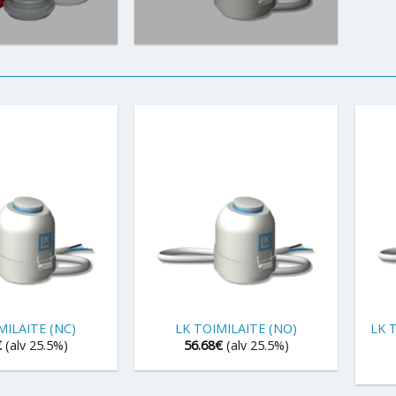
+
+
MILAITE (NC)
LK TOIMILAITE (NO)
LK 
€
(alv 25.5%)
56.68
€
(alv 25.5%)