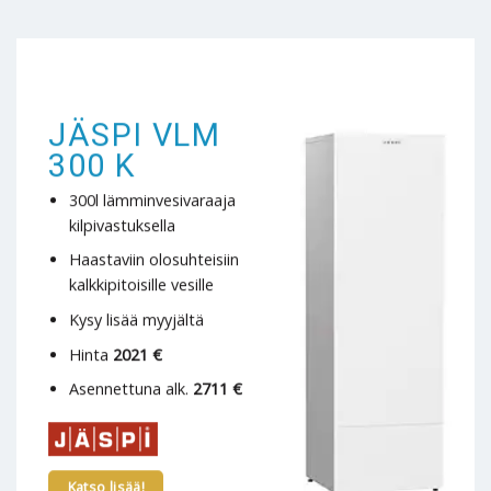
JÄSPI VLM
300 K
300l lämminvesivaraaja
kilpivastuksella
Haastaviin olosuhteisiin
kalkkipitoisille vesille
Kysy lisää myyjältä
Hinta
2021 €
Asennettuna alk.
2711 €
Katso lisää!