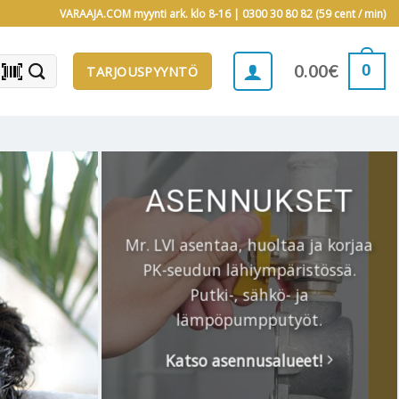
VARAAJA.COM myynti ark. klo 8-16 |
0300 30 80 82 (59 cent / min)
barcode_scanner
0
0.00
€
TARJOUSPYYNTÖ
ASENNUKSET
Mr. LVI asentaa, huoltaa ja korjaa
PK-seudun lähiympäristössä.
Putki-, sähkö- ja
lämpöpumpputyöt.
Katso asennusalueet!