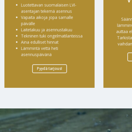
Luotettavan suomalaisen LVI-
asentajan tekemä asennus
Vapaita aikoja jopa samalle
Säänn
päivälle
lämminv
Laitetakuu ja asennustakuu
auttaa e
Tekninen tuki ongelmatilanteissa
Tarkist
Aina edulliset hinnat
vaihdam
Lämmintä vettä heti
asennuspäivänä
Pyydä tarjous!