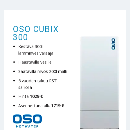
OSO CUBIX
300
Kestävä 300l
lämminvesivaraaja
Haastaville vesille
Saatavilla myös 200l malli
5 vuoden takuu RST
säiliöllä
Hinta
1029 €
Asennettuna alk.
1719 €