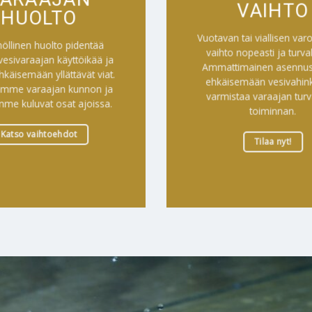
VAIHTO
HUOLTO
Vuotavan tai viallisen varov
öllinen huolto pidentää
vaihto nopeasti ja turvall
esivaraajan käyttöikää ja
Ammattimainen asennus
hkäisemään yllättävät viat.
ehkäisemään vesivahink
amme varaajan kunnon ja
varmistaa varaajan turv
me kuluvat osat ajoissa.
toiminnan.
Katso vaihtoehdot
Tilaa nyt!