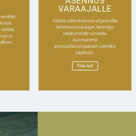
ASENNUS
VARAAJALLE
enttiilin
Säästä sähkökuluissa ohjaamalla
isesti.
lämminvesivaraajan lämmitys
 auttaa
edullisimmille tunneille.
oja ja
Asennamme
allisen
pörssisähköohjauksen valmiiksi
käyttöön.
Tilaa nyt!