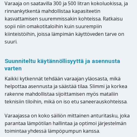
Varaaja on saatavilla 300 ja 500 litran kokoluokissa, ja
rinnankytkentä mahdollistaa kapasiteetin
kasvattamisen suuremmissakin kohteissa. Ratkaisu
sopii niin omakotitaloihin kuin suurempiin
kiinteistöihin, joissa lämpimän käyttöveden tarve on
suuri.
Suunniteltu käytännöllisyyttä ja asennusta
varten
Kaikki kytkennät tehdään varaajan yläosasta, mikä
helpottaa asennusta ja säästää tilaa. Slimmi ja korkea
rakenne mahdollistaa sijoittamisen myös mataliin
teknisiin tiloihin, mikä on iso etu saneerauskohteissa.
Varaajassa on koko säiliön mittainen anturitasku, joka
parantaa lämpötilan hallintaa ja optimoi järjestelmän
toimintaa yhdessä lämpöpumpun kanssa.