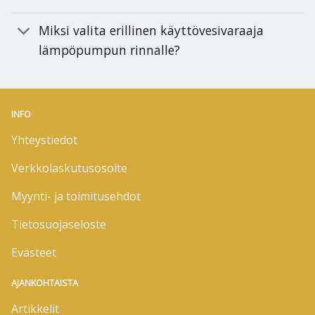
Miksi valita erillinen käyttövesivaraaja
lämpöpumpun rinnalle?
INFO
Yhteystiedot
Verkkolaskutusosoite
Myynti- ja toimitusehdot
Tietosuojaseloste
Evästeet
AJANKOHTAISTA
Artikkelit