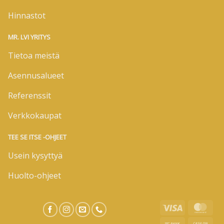
Hinnastot
MR. LVI YRITYS
Tietoa meistä
Asennusalueet
Referenssit
Verkkokaupat
TEE SE ITSE -OHJEET
Usein kysyttyä
Huolto-ohjeet
Visa
Mas
Bank
Cas