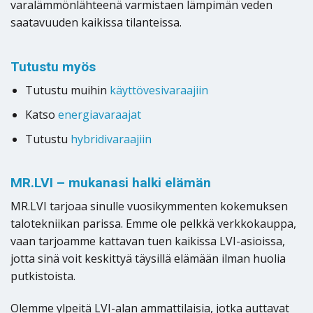
varalämmönlähteenä varmistaen lämpimän veden
saatavuuden kaikissa tilanteissa.
Tutustu myös
Tutustu muihin
käyttövesivaraajiin
Katso
energiavaraajat
Tutustu
hybridivaraajiin
MR.LVI – mukanasi halki elämän
MR.LVI tarjoaa sinulle vuosikymmenten kokemuksen
talotekniikan parissa. Emme ole pelkkä verkkokauppa,
vaan tarjoamme kattavan tuen kaikissa LVI-asioissa,
jotta sinä voit keskittyä täysillä elämään ilman huolia
putkistoista.
Olemme ylpeitä LVI-alan ammattilaisia, jotka auttavat