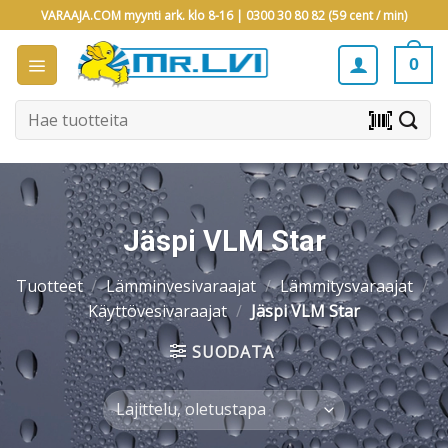
Skip
VARAAJA.COM myynti ark. klo 8-16 |
0300 30 80 82 (59 cent / min)
to
content
0
Etsi:
barcode_scanner
Jäspi VLM Star
Tuotteet
/
Lämminvesivaraajat
/
Lämmitysvaraajat
/
Käyttövesivaraajat
/
Jäspi VLM Star
SUODATA