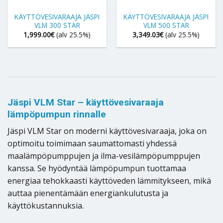
KÄYTTÖVESIVARAAJA JÄSPI
KÄYTTÖVESIVARAAJA JÄSPI
VLM 300 STAR
VLM 500 STAR
1,999.00
€
(alv 25.5%)
3,349.03
€
(alv 25.5%)
Jäspi VLM Star – käyttövesivaraaja
lämpöpumpun rinnalle
Jäspi VLM Star on moderni käyttövesivaraaja, joka on
optimoitu toimimaan saumattomasti yhdessä
maalämpöpumppujen ja ilma-vesilämpöpumppujen
kanssa. Se hyödyntää lämpöpumpun tuottamaa
energiaa tehokkaasti käyttöveden lämmitykseen, mikä
auttaa pienentämään energiankulutusta ja
käyttökustannuksia.