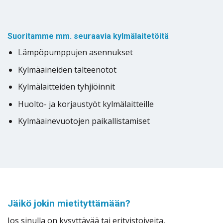
Suoritamme mm. seuraavia kylmälaitetöitä
Lämpöpumppujen asennukset
Kylmäaineiden talteenotot
Kylmälaitteiden tyhjiöinnit
Huolto- ja korjaustyöt kylmälaitteille
Kylmäainevuotojen paikallistamiset
Jäikö jokin mietityttämään?
Jos sinulla on kysyttävää tai erityistoiveita,