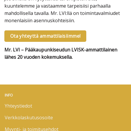
kuuntelemme ja vastaamme tarpeisiisi parhaalla
mahdollisella tavalla. Mr. LVI:llä on toimintavalmiudet
monenlaisiin asennuskohteisiin.
Ota yhteyttä ammattilaisiimme!
Mr. LVI – Pääkaupunkiseudun LVISK-ammattilainen
lähes 20 vuoden kokemuksella.
INFO
Yhteystiedot
Verkkolaskutusosoite
Myynti- ja toimitusehdot