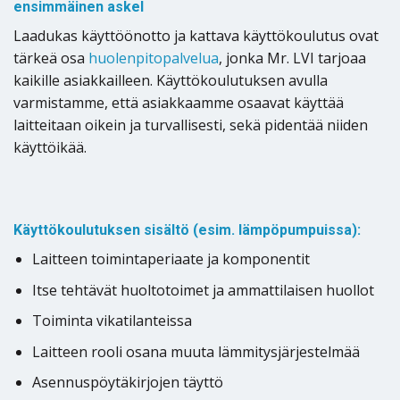
ensimmäinen askel
Laadukas käyttöönotto ja kattava käyttökoulutus ovat
tärkeä osa
huolenpitopalvelua
, jonka Mr. LVI tarjoaa
kaikille asiakkailleen. Käyttökoulutuksen avulla
varmistamme, että asiakkaamme osaavat käyttää
laitteitaan oikein ja turvallisesti, sekä pidentää niiden
käyttöikää.
Käyttökoulutuksen sisältö (esim. lämpöpumpuissa):
Laitteen toimintaperiaate ja komponentit
Itse tehtävät huoltotoimet ja ammattilaisen huollot
Toiminta vikatilanteissa
Laitteen rooli osana muuta lämmitysjärjestelmää
Asennuspöytäkirjojen täyttö