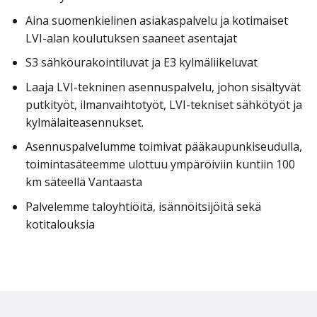
Aina suomenkielinen asiakaspalvelu ja kotimaiset
LVI-alan koulutuksen saaneet asentajat
S3 sähköurakointiluvat ja E3 kylmäliikeluvat
Laaja LVI-tekninen asennuspalvelu, johon sisältyvät
putkityöt, ilmanvaihtotyöt, LVI-tekniset sähkötyöt ja
kylmälaiteasennukset.
Asennuspalvelumme toimivat pääkaupunkiseudulla,
toimintasäteemme ulottuu ympäröiviin kuntiin 100
km säteellä Vantaasta
Palvelemme taloyhtiöitä, isännöitsijöitä sekä
kotitalouksia