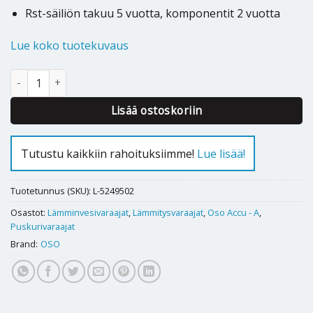
Rst-säiliön takuu 5 vuotta, komponentit 2 vuotta
Lue koko tuotekuvaus
Puskurivaraaja Oso Accu 100 RST sivukyt määrä
Lisää ostoskoriin
Tutustu kaikkiin rahoituksiimme!
Lue lisää!
Tuotetunnus (SKU):
L-5249502
Osastot:
Lämminvesivaraajat
,
Lämmitysvaraajat
,
Oso Accu - A
,
Puskurivaraajat
Brand:
OSO