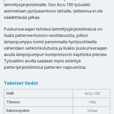
lämmitysjärjestelmälle. Oso Accu 100 työsäiliö
asennetaan pystyasentoon lattialle, laitteessa ei ole
säädettävää jalkaa.
Puskurivaraajan tehtävä lämmitysjärjestelmässä on
lisätä patteriverkoston vesitilavuutta, jolloin
lämpöpumppu toimii paremmalla hyötysuhteella
vähentäen sähkönkulutusta ja lisäksi puskurivaraajan
avulla lämpöpumpun kompressorin käyttöikä pitenee.
Työsäiliön avulla saadaan myös estettyä
patterijärjestelmissä patterien napsumista.
Tekniset tiedot
Malli
Accu 100
Tilavuus
100L
Rakennepaine
10 bar