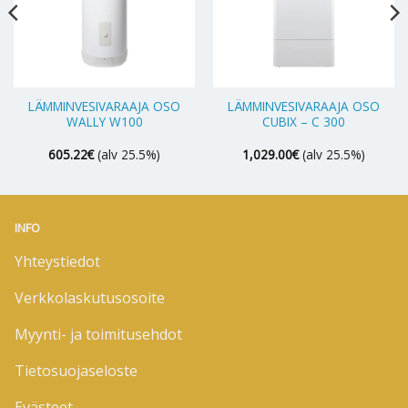
LÄMMINVESIVARAAJA OSO
LÄMMINVESIVARAAJA OSO
WALLY W100
CUBIX – C 300
605.22
€
(alv 25.5%)
1,029.00
€
(alv 25.5%)
INFO
Yhteystiedot
Verkkolaskutusosoite
Myynti- ja toimitusehdot
Tietosuojaseloste
Evästeet