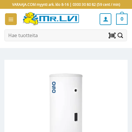
Skip
VARAAJA.COM myynti ark. klo 8-16 |
0300 30 80 82 (59 cent / min)
to
content
0
Etsi:
barcode_scanner