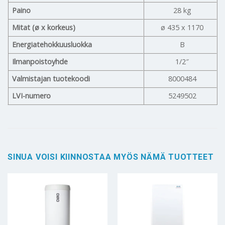
Paino
28 kg
Mitat (ø x korkeus)
ø 435 x 1170
Energiatehokkuusluokka
B
Ilmanpoistoyhde
1/2″
Valmistajan tuotekoodi
8000484
LVI-numero
5249502
SINUA VOISI KIINNOSTAA MYÖS NÄMÄ TUOTTEET