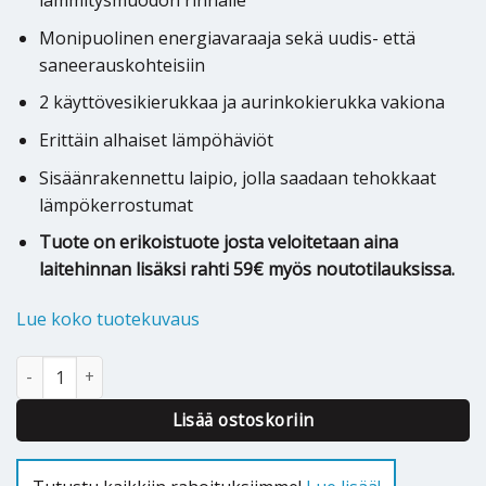
lämmitysmuodon rinnalle
Monipuolinen energiavaraaja sekä uudis- että
saneerauskohteisiin
2 käyttövesikierukkaa ja aurinkokierukka vakiona
Erittäin alhaiset lämpöhäviöt
Sisäänrakennettu laipio, jolla saadaan tehokkaat
lämpökerrostumat
Tuote on erikoistuote josta veloitetaan aina
laitehinnan lisäksi rahti 59€ myös noutotilauksissa.
Lue koko tuotekuvaus
Energiavaraaja Jäspi GTV Hybrid 500 määrä
Lisää ostoskoriin