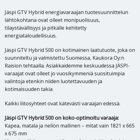
Jäspi GTV Hybrid energiavaraajan tuotesuunnittelun
lähtökohtana ovat olleet monipuolisuus,
tilaystävällisyys ja pitkälle kehitetty
energiataloudellisuus.
Jäspi GTV Hybrid 500 on kotimainen laatutuote, joka on
suunniteltu ja valmistettu Suomessa, Kaukora Oy:n
Raision tehtaalla. Asiakkaidemme keskuudessa JÄSPI-
varaajat ovat olleet jo vuosikymmeniä suosituimpia
valintoja etenkin niiden luotettavuuden ja
kotimaisuuden takia.
Kaikki liitosyhteet ovat kätevästi varaajan edessä.
Jäspi GTV Hybrid 500 on koko-optimoitu varaaja:
Kapea, matala ja neliön mallinen – mitat vain 1821 x 665
x 675 mm