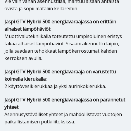
Vie vain vähän asennustilaa, mahtuu sisään ahtaista
ovista ja sopii mataliin kellareihin.
Jäspi GTV Hybrid 500 energiavaraajassa on erittäin
alhaiset lämpöhäviöt:
Muottivalutekniikalla toteutettu umpisoluinen eristys
takaa alhaiset lämpöhäviöt. Sisäänrakennettu laipio,
jolla saadaan tehokkaat lämpökerrostumat kahden
kerroksen avulla.
Jäspi GTV Hybrid 500 energiavaraaja on varustettu
kolmella kierukalla:
2 käyttövesikierukkaa ja yksi aurinkokierukka.
Jäspi GTV Hybrid 500 energiavaraajassa on parannetut
yhteet:
Asennusystävälliset yhteet ja mahdollistavat vuotojen
paikallistamisen putkiliitoksissa.