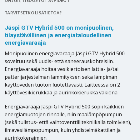
OHJEET, TIEDOSTOT JA VIDEOT
TARVITSETKO LISÄTIETOA?
Jäspi GTV Hybrid 500 on monipuolinen,
tilaystävällinen ja energiataloudellinen
energiavaraaja
Monipuolinen energiavaraaja Jäspi GTV Hybrid 500
soveltuu sekä uudis- että saneerauskohteisiin.
Energiavaraaja hoitaa vesikiertoisen lattia- ja/tai
patterijärjestelmän lämmityksen sekä lämpimän
käyttöveden tuoton luotettavasti. Laitteessa on 2
käyttövesikierukkaa ja aurinkokierukka vakiona.
Energiavaraaja Jäspi GTV Hybrid 500 sopii kaikkien
energiamuotojen rinnalle, niin maalämpöpumpun
(sekä tulistus- että vaihtoventtiilitekniikalla toimivien),
ilmavesilämpöpumpun, kuin yhdistelmäkattilan ja
aurinkokeräimien.