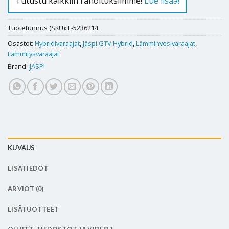
Tutustu kaikkiin rahoituksiimme!
Lue lisää!
Tuotetunnus (SKU):
L-5236214
Osastot:
Hybridivaraajat
,
Jäspi GTV Hybrid
,
Lämminvesivaraajat
,
Lämmitysvaraajat
Brand:
JÄSPI
KUVAUS
LISÄTIEDOT
ARVIOT (0)
LISÄTUOTTEET