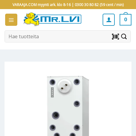
Skip
VARAAJA.COM myynti ark. klo 8-16 |
0300 30 80 82 (59 cent / min)
to
content
0
Etsi:
barcode_scanner