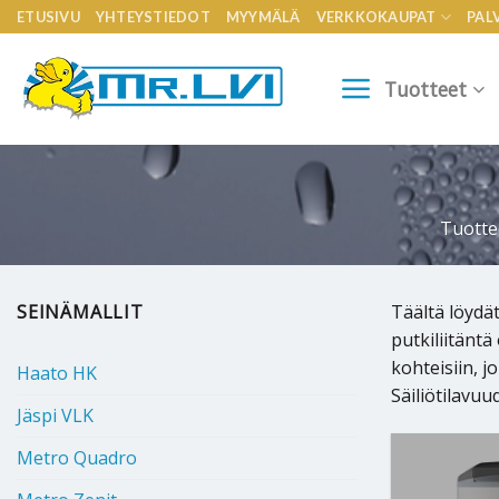
Skip
ETUSIVU
YHTEYSTIEDOT
MYYMÄLÄ
VERKKOKAUPAT
PAL
to
content
Tuotteet
Tuotte
SEINÄMALLIT
Täältä löydät
putkiliitäntä
kohteisiin, j
Haato HK
Säiliötilavuud
Jäspi VLK
Metro Quadro