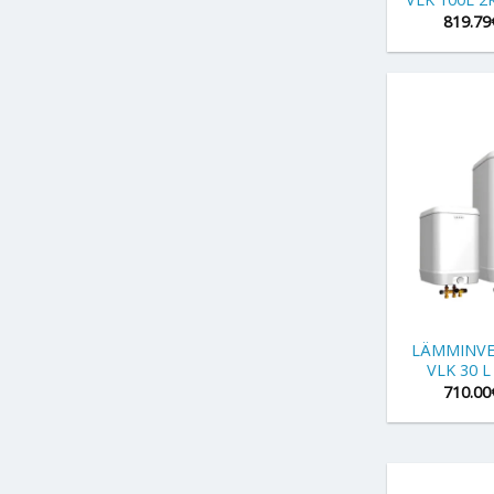
819.79
+
LÄMMINVES
VLK 30 L
710.00