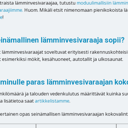
 litraista lämminvesivaraajaa, tutustu
moduulimallisiin lämmi
araajiimme.
Huom. Mikäli etsit nimenomaan pienikokoista läm
me
!
inämallinen lämminvesivaraaja sopii?
 lämminvesivaraajat soveltuvat erityisesti rakennuskohteisii
 esimerkiksi mökit, kesähuoneet, autotallit ja ulkosaunat.
 minulle paras lämminvesivaraajan kok
kilömäärä ja talouden vedenkulutus määrittävät kuinka su
a lisätietoa saat
artikkelistamme
.
ertainen opas seinämallisen lämminvesivaraajan kokovalint