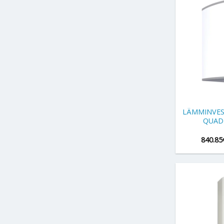
+
LÄMMINVES
QUAD
840.85