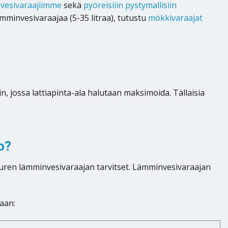
nvesivaraajiimme
sekä
pyöreisiiin pystymallisiin
minvesivaraajaa (5-35 litraa), tutustu
mökkivaraajat
n, jossa lattiapinta-ala halutaan maksimoida. Tällaisia
o?
uren lämminvesivaraajan tarvitset. Lämminvesivaraajan
aan: