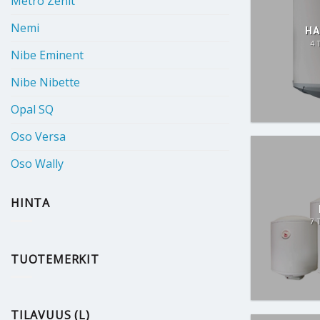
Metro Zenit
Nemi
HA
4 
Nibe Eminent
Nibe Nibette
Opal SQ
Oso Versa
Oso Wally
HINTA
7 
TUOTEMERKIT
TILAVUUS (L)