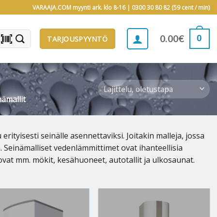
VARAAJA.COM myynti ark. klo 8-16 |
0300 30 80 82 (59 cent / min)
barcode_scanner
0
0.00
€
TARJOUSPYYNTÖ
ämallit
rityisesti seinälle asennettaviksi. Joitakin malleja, jossa
. Seinämalliset vedenlämmittimet ovat ihanteellisia
 ovat mm. mökit, kesähuoneet, autotallit ja ulkosaunat.