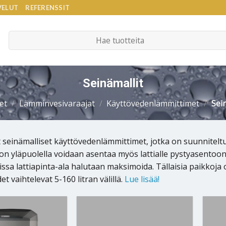
VELUT
REFERENSSIT
Etsi:
Seinämallit
et
/
Lämminvesivaraajat
/
Käyttövedenlämmittimet
/
Sein
 seinämalliset käyttövedenlämmittimet, jotka on suunniteltu e
 on yläpuolella voidaan asentaa myös lattialle pystyasentoon
oissa lattiapinta-ala halutaan maksimoida. Tällaisia paikkoja
et vaihtelevat 5-160 litran välillä.
Lue lisää!