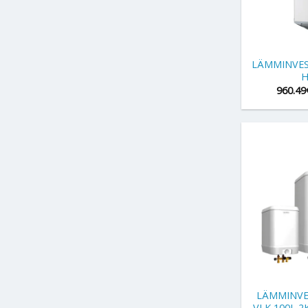
+
LÄMMINVES
H
960.49
+
LÄMMINVES
VLK 100L 2