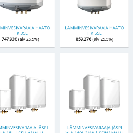
+
MINVESIVARAAJA HAATO
LÄMMINVESIVARAAJA HAATO
HK 35L
HK 55L
747.93
€
(alv 25.5%)
859.27
€
(alv 25.5%)
+
MMINVESIVARAAJA JÄSPI
LÄMMINVESIVARAAJA JÄSPI
LK 15L | SEINÄMALLI
VLK 160L 3KW | SEINÄMALLI