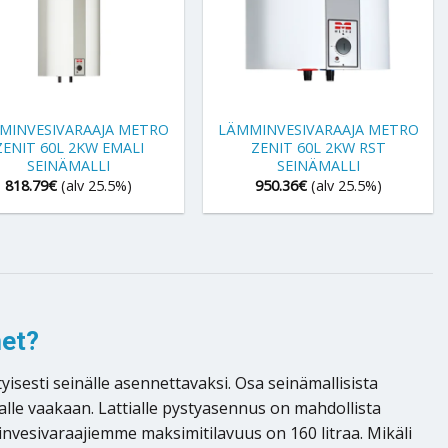
+
MINVESIVARAAJA METRO
LÄMMINVESIVARAAJA METRO
ZENIT 60L 2KW EMALI
ZENIT 60L 2KW RST
SEINÄMALLI
SEINÄMALLI
818.79
€
(alv 25.5%)
950.36
€
(alv 25.5%)
met?
isesti seinälle asennettavaksi. Osa seinämallisista
lle vaakaan. Lattialle pystyasennus on mahdollista
minvesivaraajiemme maksimitilavuus on 160 litraa. Mikäli