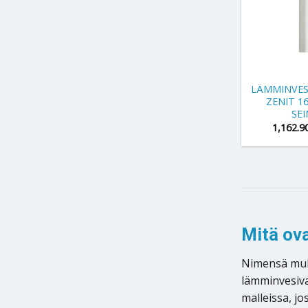
+
LÄMMINVES
ZENIT 1
SE
1,162.9
Mitä ov
Nimensä mukai
lämminvesiva
malleissa, jo