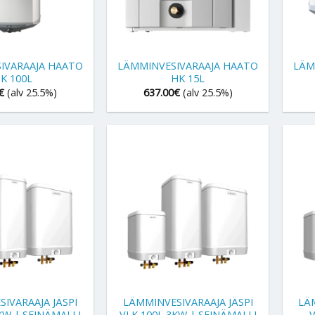
+
+
IVARAAJA HAATO
LÄMMINVESIVARAAJA HAATO
LÄM
K 100L
HK 15L
€
(alv 25.5%)
637.00
€
(alv 25.5%)
+
+
IVARAAJA JÄSPI
LÄMMINVESIVARAAJA JÄSPI
LÄ
KW | SEINÄMALLI
VLK 100L 3KW | SEINÄMALLI
V