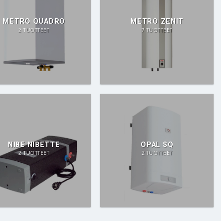
METRO QUADRO
METRO ZENIT
2 TUOTTEET
7 TUOTTEET
NIBE NIBETTE
OPAL SQ
2 TUOTTEET
2 TUOTTEET