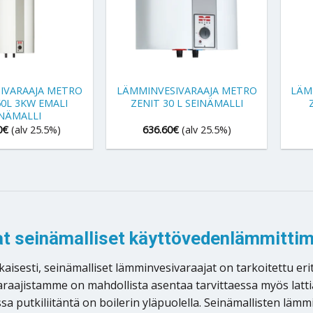
+
+
IVARAAJA METRO
LÄMMINVESIVARAAJA METRO
LÄM
60L 3KW EMALI
ZENIT 30 L SEINÄMALLI
INÄMALLI
0
€
(alv 25.5%)
636.60
€
(alv 25.5%)
at seinämalliset käyttövedenlämmitti
sesti, seinämalliset lämminvesivaraajat on tarkoitettu erity
raajistamme on mahdollista asentaa tarvittaessa myös lattia
ssa putkiliitäntä on boilerin yläpuolella. Seinämallisten läm