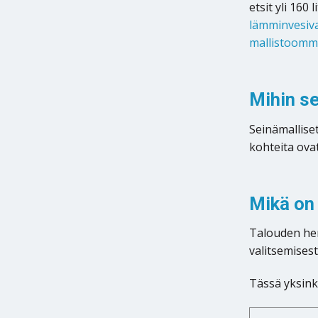
etsit yli 160
lämminvesiv
mallistoom
Mihin se
Seinämalliset
kohteita ovat
Mikä on
Talouden hen
valitsemisest
Tässä yksink