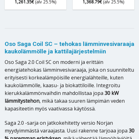
1,261.35
€
(alv 25.5%)
1,368.79
€
(alv 25.5%)
Oso Saga Coil SC – tehokas lämminvesivaraaja
kaukolämmölle ja kattilajärjestelmiin
Oso Saga 2.0 Coil SC on moderni ja erittäin
energiatehokas lämminvesivaraaja, joka on suunniteltu
erityisesti korkealämpöisille energialähteille, kuten
kaukolämmölle, kaasu- ja biokattiloille. Integroitu
kierukkalämmönvaihdin mahdollistaa jopa
30 kW
lämmitystehon
, mikä takaa suuren lämpimän veden
kapasiteetin myös vaativassa käytössä.
Saga 2.0 -sarja on jatkokehitetty versio Norjan
myydyimmästä varaajasta. Uusi rakenne tarjoaa jopa
30
% paremman eristyksen
, mikä vähentää lämpöhäviöitä