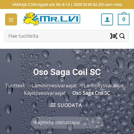
Skip
VARAAJA.COM myynti ark. klo 8-16 |
0300 30 80 82 (59 cent / min)
to
content
0
Etsi:
barcode_scanner
Oso Saga Coil SC
Tuotteet
/
Lämminvesivaraajat
/
Lämmitysvaraajat
/
Käyttövesivaraajat
/
Oso Saga Coil SC
SUODATA