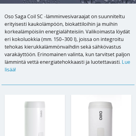
Oso Saga Coil SC -lämminvesivaraajat on suunniteltu
erityisesti kaukolämpöön, biokattiloihin ja muihin
korkealämpöisiin energialähteisiin. Valikoimasta löydät
eri kokoluokkia (mm. 150–300 l), joissa on integroitu
tehokas kierukkalämmönvaihdin sekä sähkövastus
varakäyttöön. Erinomainen valinta, kun tarvitset paljon
lämmintä vettä energiatehokkaasti ja luotettavasti.
Lue
lisää!