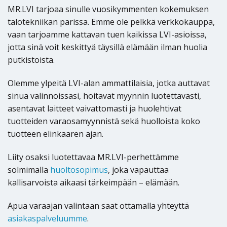
MR.LVI tarjoaa sinulle vuosikymmenten kokemuksen
talotekniikan parissa. Emme ole pelkkä verkkokauppa,
vaan tarjoamme kattavan tuen kaikissa LVI-asioissa,
jotta sinä voit keskittyä täysillä elämään ilman huolia
putkistoista.
Olemme ylpeitä LVI-alan ammattilaisia, jotka auttavat
sinua valinnoissasi, hoitavat myynnin luotettavasti,
asentavat laitteet vaivattomasti ja huolehtivat
tuotteiden varaosamyynnistä sekä huolloista koko
tuotteen elinkaaren ajan.
Liity osaksi luotettavaa MR.LVI-perhettämme
solmimalla
huoltosopimus
, joka vapauttaa
kallisarvoista aikaasi tärkeimpään – elämään.
Apua varaajan valintaan saat ottamalla yhteyttä
asiakaspalveluumme
.