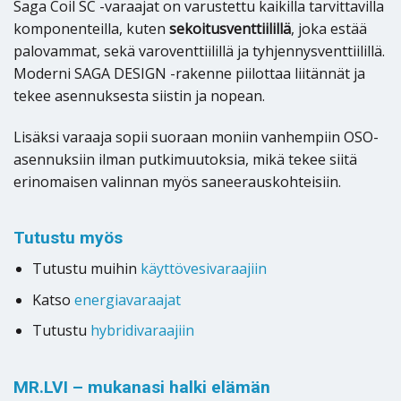
Saga Coil SC -varaajat on varustettu kaikilla tarvittavilla
komponenteilla, kuten
sekoitusventtiilillä
, joka estää
palovammat, sekä varoventtiilillä ja tyhjennysventtiilillä.
Moderni SAGA DESIGN -rakenne piilottaa liitännät ja
tekee asennuksesta siistin ja nopean.
Lisäksi varaaja sopii suoraan moniin vanhempiin OSO-
asennuksiin ilman putkimuutoksia, mikä tekee siitä
erinomaisen valinnan myös saneerauskohteisiin.
Tutustu myös
Tutustu muihin
käyttövesivaraajiin
Katso
energiavaraajat
Tutustu
hybridivaraajiin
MR.LVI – mukanasi halki elämän