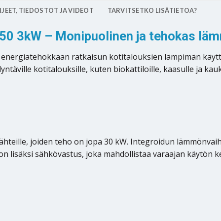
JEET, TIEDOSTOT JA VIDEOT
TARVITSETKO LISÄTIETOA?
150 3kW – Monipuolinen ja tehokas läm
a energiatehokkaan ratkaisun kotitalouksien lämpimän käy
yntäville kotitalouksille, kuten biokattiloille, kaasulle ja 
hteille, joiden teho on jopa 30 kW. Integroidun lämmönvaih
a on lisäksi sähkövastus, joka mahdollistaa varaajan käytön 