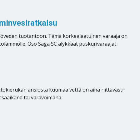
minvesiratkaisu
ttöveden tuotantoon. Tämä korkealaatuinen varaaja on
kaukolämmölle. Oso Saga SC älykkäät puskurivaraajat
tokierukan ansiosta kuumaa vettä on aina riittävästi
kesäaikana tai varavoimana.