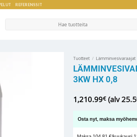
VELUT
REFERENSSIT
Etsi:
Tuotteet
/
Lämminvesivaraajat
LÄMMINVESIVAR
3KW HX 0,8
1,210.99
(alv 25.
€
Osta nyt, maksa myöhem
Maksa 104,81 €/kuukausi 12