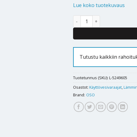
Lue koko tuotekuvaus
Lämminvesivaraaja Oso Saga Co
Tutustu kaikkiin rahoit
Tuotetunnus (SKU):
L-5249605
Osastot:
Käyttövesivaraajat
,
Lämmin
Brand:
OSO