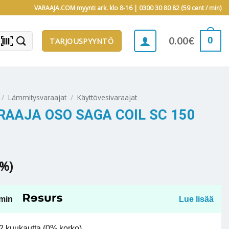
VARAAJA.COM myynti ark. klo 8-16 |
0300 30 80 82 (59 cent / min)
barcode_scanner
0
0.00
€
TARJOUSPYYNTÖ
/
Lämmitysvaraajat
/
Käyttövesivaraajat
AAJA OSO SAGA COIL SC 150
5%)
min
Lue lisää
 kuukautta (0% korko).