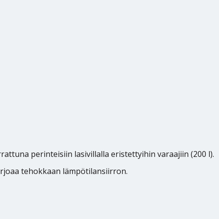
tuna perinteisiin lasivillalla eristettyihin varaajiin (200 l).
 tarjoaa tehokkaan lämpötilansiirron.