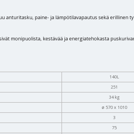
 anturitasku, paine- ja lämpötilavapautus sekä erillinen tyh
etsivät monipuolista, kestävää ja energiatehokasta puskuriv
140L
251
34 kg
ø 570 x 1010
3
75