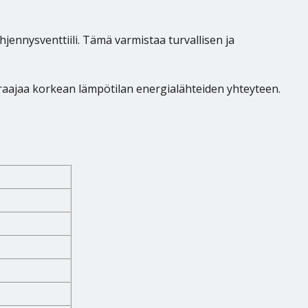
jennysventtiili. Tämä varmistaa turvallisen ja
araajaa korkean lämpötilan energialähteiden yhteyteen.