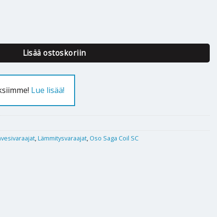
il SC 150 3kW HX 0,8 määrä
Lisää ostoskoriin
uksiimme!
Lue lisää!
vesivaraajat
,
Lämmitysvaraajat
,
Oso Saga Coil SC