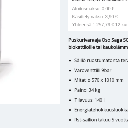
Aloitusmaksu: 0,00 €
Käsittelymaksu: 3,90 €
Yhteensä 1 257,79 € 12 ku
Puskurivaraaja Oso Saga SC 
biokattiloille tai kaukolämm
Säiliö ruostumatonta ter
Varoventtiili 9bar
Mitat: ø 570 x 1010 mm
Paino: 34 kg
Tilavuus: 140 l
Energiatehokkuusluokka
Rst-säiliön takuu 5 vuot