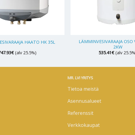
+
LÄMMINVESIVARAAJA OSO V
SIVARAAJA HAATO HK 35L
2KW
747.93
€
(alv 25.5%)
535.41
€
(alv 25.5%
MR. LVI YRITYS
Tietoa meistä
Asennusalueet
Referenssit
Verkkokaupat