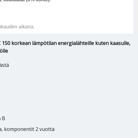
ukauden aikana.
150 korkean lämpötilan energialähteille kuten kaasulle,
ölle
ästä
 B
ta, komponentit 2 vuotta