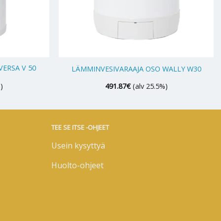
+
ERSA V 50
LÄMMINVESIVARAAJA OSO WALLY W30
)
491.87
€
(alv 25.5%)
TEE SE ITSE -OHJEET
Usein kysyttyä
Huolto-ohjeet