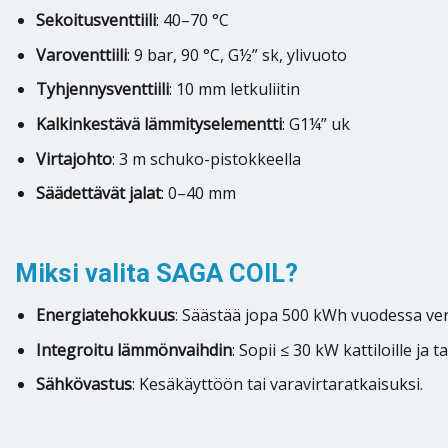
Sekoitusventtiili
: 40–70 °C
Varoventtiili
: 9 bar, 90 °C, G½” sk, ylivuoto
Tyhjennysventtiili
: 10 mm letkuliitin
Kalkinkestävä lämmityselementti
: G1¼” uk
Virtajohto
: 3 m schuko-pistokkeella
Säädettävät jalat
: 0–40 mm
Miksi valita SAGA COIL?
Energiatehokkuus
: Säästää jopa 500 kWh vuodessa verrat
Integroitu lämmönvaihdin
: Sopii ≤ 30 kW kattiloille ja
Sähkövastus
: Kesäkäyttöön tai varavirtaratkaisuksi.