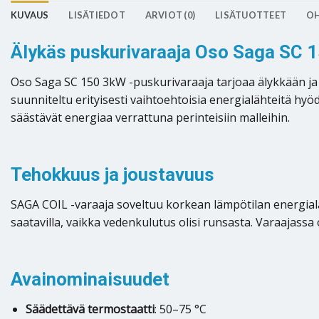
KUVAUS
LISÄTIEDOT
ARVIOT (0)
LISÄTUOTTEET
OH
Älykäs puskurivaraaja Oso Saga SC 
Oso Saga SC 150 3kW -puskurivaraaja tarjoaa älykkään j
suunniteltu erityisesti vaihtoehtoisia energialähteitä hyöd
säästävät energiaa verrattuna perinteisiin malleihin.
Tehokkuus ja joustavuus
SAGA COIL -varaaja soveltuu korkean lämpötilan energialä
saatavilla, vaikka vedenkulutus olisi runsasta. Varaajass
Avainominaisuudet
Säädettävä termostaatti
: 50–75 °C