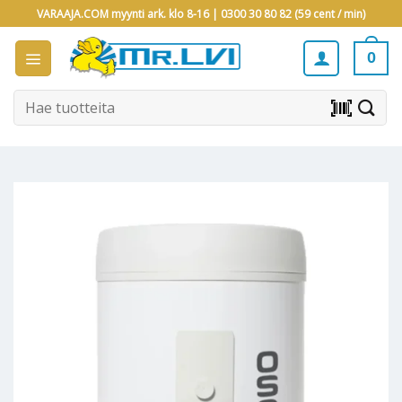
Skip
VARAAJA.COM myynti ark. klo 8-16 |
0300 30 80 82 (59 cent / min)
to
content
0
Etsi:
barcode_scanner