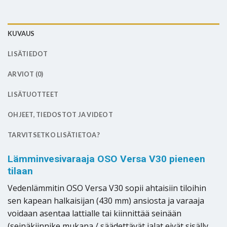
KUVAUS
LISÄTIEDOT
ARVIOT (0)
LISÄTUOTTEET
OHJEET, TIEDOSTOT JA VIDEOT
TARVITSETKO LISÄTIETOA?
Lämminvesivaraaja OSO Versa V30 pieneen
tilaan
Vedenlämmitin OSO Versa V30 sopii ahtaisiin tiloihin
sen kapean halkaisijan (430 mm) ansiosta ja varaaja
voidaan asentaa lattialle tai kiinnittää seinään
(seinäkiinnike mukana / säädettävät jalat eivät sisälly