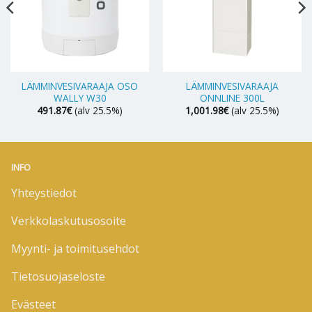
LÄMMINVESIVARAAJA OSO
LÄMMINVESIVARAAJA
WALLY W30
ONNLINE 300L
491.87
€
(alv 25.5%)
1,001.98
€
(alv 25.5%)
INFO
Yhteystiedot
Verkkolaskutusosoite
Myynti- ja toimitusehdot
Tietosuojaseloste
Evästeet