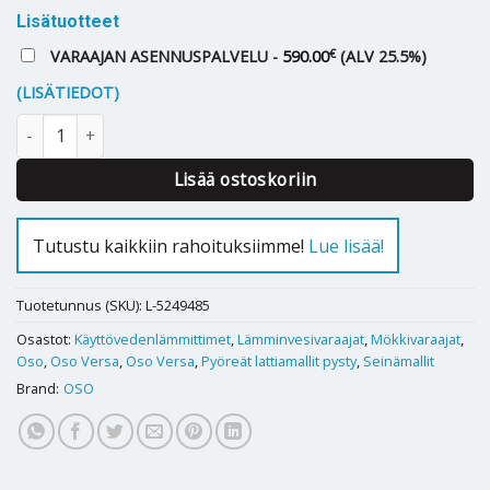
Lisätuotteet
€
VARAAJAN ASENNUSPALVELU -
590.00
(ALV 25.5%)
(LISÄTIEDOT)
Lämminvesivaraaja OSO VERSA V 30 2kW määrä
Lisää ostoskoriin
Tutustu kaikkiin rahoituksiimme!
Lue lisää!
Tuotetunnus (SKU):
L-5249485
Osastot:
Käyttövedenlämmittimet
,
Lämminvesivaraajat
,
Mökkivaraajat
,
Oso
,
Oso Versa
,
Oso Versa
,
Pyöreät lattiamallit pysty
,
Seinämallit
Brand:
OSO