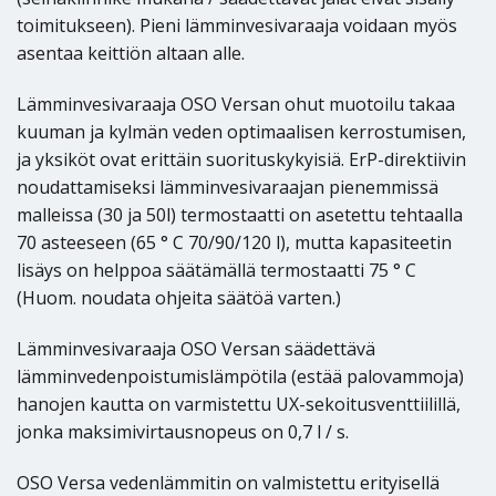
toimitukseen). Pieni lämminvesivaraaja voidaan myös
asentaa keittiön altaan alle.
Lämminvesivaraaja OSO Versan ohut muotoilu takaa
kuuman ja kylmän veden optimaalisen kerrostumisen,
ja yksiköt ovat erittäin suorituskykyisiä. ErP-direktiivin
noudattamiseksi lämminvesivaraajan pienemmissä
malleissa (30 ja 50l) termostaatti on asetettu tehtaalla
70 asteeseen (65 ° C 70/90/120 l), mutta kapasiteetin
lisäys on helppoa säätämällä termostaatti 75 ° C
(Huom. noudata ohjeita säätöä varten.)
Lämminvesivaraaja OSO Versan säädettävä
lämminvedenpoistumislämpötila (estää palovammoja)
hanojen kautta on varmistettu UX-sekoitusventtiilillä,
jonka maksimivirtausnopeus on 0,7 l / s.
OSO Versa vedenlämmitin on valmistettu erityisellä