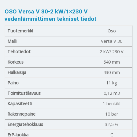
OSO Versa V 30-2 kW/1×230 V
vedenlämmittimen tekniset tiedot
Tuotemerkki
Oso
Malli
Versa V 30
Tehotiedot
2 kW/ 230 V
Korkeus
549 mm
Halkaisija
430 mm
Paino
11 kg
Toimitustilavuus
0,12 m3
Kapasiteetti
1 henkilö
Rakennepaine
10 bar
Energiatehokkuus
32,5 %
ErP-luokka
C