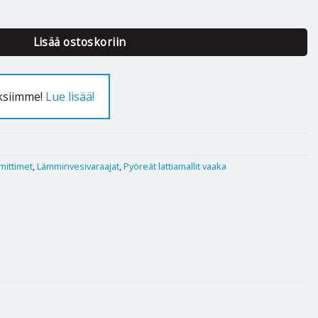
20 S määrä
Lisää ostoskoriin
uksiimme!
Lue lisää!
mittimet
,
Lämminvesivaraajat
,
Pyöreät lattiamallit vaaka