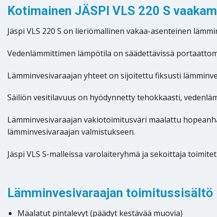
Kotimainen JÄSPI VLS 220 S vaakamal
Jäspi VLS 220 S on lieriömallinen vakaa-asenteinen lämmin
Vedenlämmittimen lämpötila on säädettävissä portaattomas
Lämminvesivaraajan yhteet on sijoitettu fiksusti lämminvesi
Säiliön vesitilavuus on hyödynnetty tehokkaasti, vedenläm
Lämminvesivaraajan vakiotoimitusväri maalattu hopeanhar
lämminvesivaraajan valmistukseen.
Jäspi VLS S-malleissa varolaiteryhmä ja sekoittaja toimit
Lämminvesivaraajan toimitussisältö
Maalatut pintalevyt (päädyt kestävää muovia)