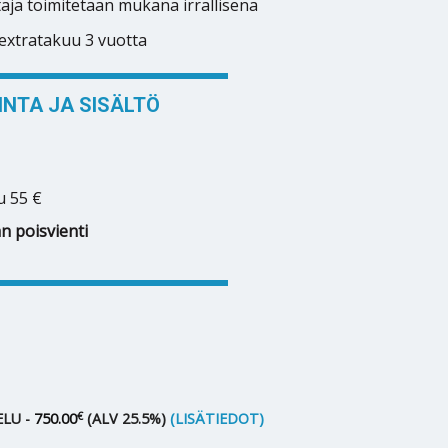
taja toimitetaan mukana irrallisena
extratakuu 3 vuotta
NTA JA SISÄLTÖ
u 55 €
n poisvienti
€
LU -
750.00
(ALV 25.5%)
(LISÄTIEDOT)