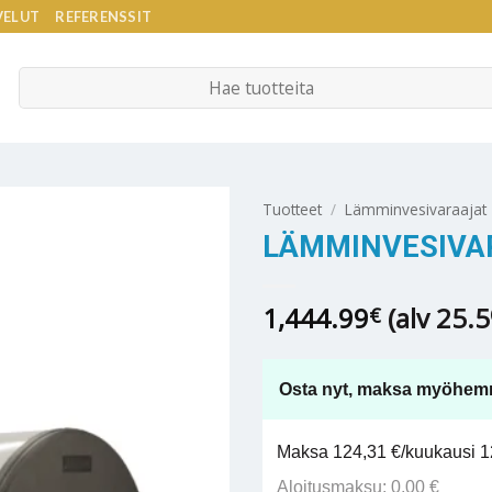
VELUT
REFERENSSIT
Etsi:
Tuotteet
/
Lämminvesivaraajat
LÄMMINVESIVAR
1,444.99
(alv 25.
€
Osta nyt, maksa myöhem
Maksa 124,31 €/kuukausi 12
Aloitusmaksu: 0,00 €