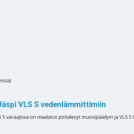
issa)
Jäspi VLS S vedenlämmittimiin
LS S varaajissa on maalatut pintalevyt muovipäädyin ja VLS 