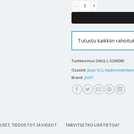
Lämminvesivaraaja Jäspi VLS 2
Tutustu kaikkiin rahoit
Tuotetunnus (SKU):
L-5260065
Osastot:
Jäspi VLS
,
Käyttövedenläm
Brand:
JÄSPI
JEET, TIEDOSTOT JA VIDEOT
TARVITSETKO LISÄTIETOA?