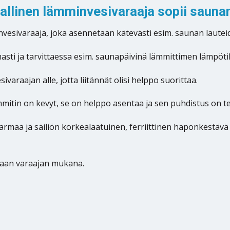
linen lämminvesivaraaja sopii saunan 
vesivaraaja, joka asennetaan kätevästi esim. saunan lauteide
ti ja tarvittaessa esim. saunapäivinä lämmittimen lämpötila
varaajan alle, jotta liitännät olisi helppo suorittaa.
mitin on kevyt, se on helppo asentaa ja sen puhdistus on teh
maa ja säiliön korkealaatuinen, ferriittinen haponkestävä
etaan varaajan mukana.