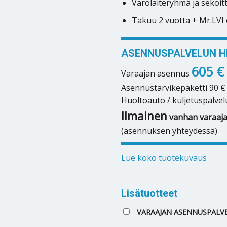
Varolaiteryhmä ja sekoit
Takuu 2 vuotta + Mr.LVI 
ASENNUSPALVELUN HI
605 €
Varaajan asennus
Asennustarvikepaketti 90 €
Huoltoauto / kuljetuspalvel
Ilmainen
vanhan varaaja
(asennuksen yhteydessä)
Lue koko tuotekuvaus
Lisätuotteet
VARAAJAN ASENNUSPALVE