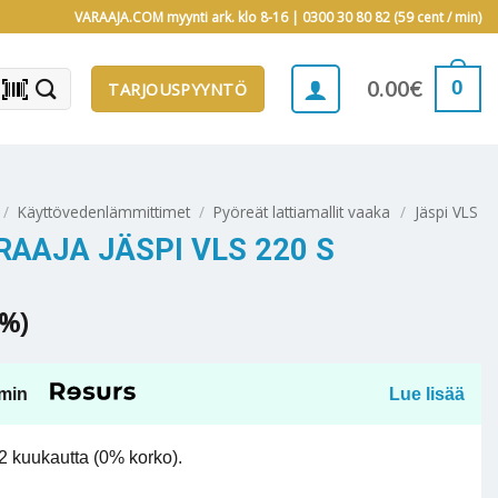
VARAAJA.COM myynti ark. klo 8-16 |
0300 30 80 82 (59 cent / min)
barcode_scanner
0
0.00
€
TARJOUSPYYNTÖ
/
Käyttövedenlämmittimet
/
Pyöreät lattiamallit vaaka
/
Jäspi VLS
AAJA JÄSPI VLS 220 S
5%)
min
Lue lisää
 kuukautta (0% korko).