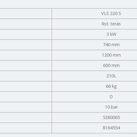
VLS 220 S
Rst. teräs
3 kW
740 mm
1200 mm
600 mm
210L
66 kg
D
10 bar
5260065
8164554