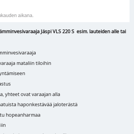
ukauden aikana.
mminvesivaraaja Jäspi VLS 220 S esim. lauteiden alle tai
mminvesivaraaja
raaja mataliin tiloihin
yntämiseen
astus
a, yhteet ovat varaajan alla
alaatuista haponkestävää jaloterästä
attu hopeanharmaa
iin