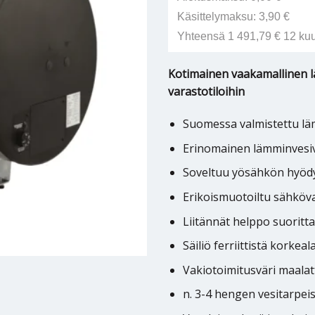
Käsittelymaksu: 3,90 €
Yhteensä 1 491,79 € 12 ku
Kotimainen vaakamallinen lä
varastotiloihin
Suomessa valmistettu lä
Erinomainen lämminvesiva
Soveltuu yösähkön hyöd
Erikoismuotoiltu sähköv
Liitännät helppo suoritta
Säiliö ferriittistä korke
Vakiotoimitusväri maal
n. 3-4 hengen vesitarpeis