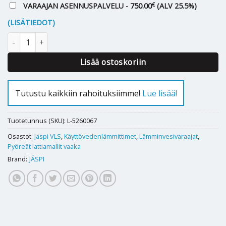
€
VARAAJAN ASENNUSPALVELU -
750.00
(ALV 25.5%)
(LISÄTIEDOT)
Lämminvesivaraaja Jäspi VLS 300 S vaakamalli määrä
Lisää ostoskoriin
Tutustu kaikkiin rahoituksiimme!
Lue lisää!
Tuotetunnus (SKU):
L-5260067
Osastot:
Jäspi VLS
,
Käyttövedenlämmittimet
,
Lämminvesivaraajat
,
Pyöreät lattiamallit vaaka
Brand:
JÄSPI