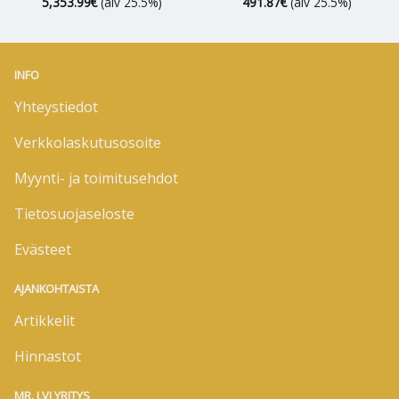
5,353.99
€
(alv 25.5%)
491.87
€
(alv 25.5%)
INFO
Yhteystiedot
Verkkolaskutusosoite
Myynti- ja toimitusehdot
Tietosuojaseloste
Evästeet
AJANKOHTAISTA
Artikkelit
Hinnastot
MR. LVI YRITYS