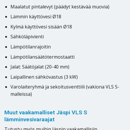
Maalatut pintalevyt (päädyt kestävää muovia)
Lämmin käyttövesi Ø18
Kylmä käyttövesi sisään Ø18
Sähköläpivienti
Lämpötilanrajoitin
Lämpötilansäätötermostaatti
Jalat: Säätöjalat (20-40 mm)
Laipallinen sähkövastus (3 kW)
Varolaiteryhmä ja sekoitusventtiili (vakiona VLS S-
malleissa)
Muut vaakamalliset Jäspi VLS S
lämminvesivaraajat
Tutustu myös muihin Jäspin vaakamallisiin