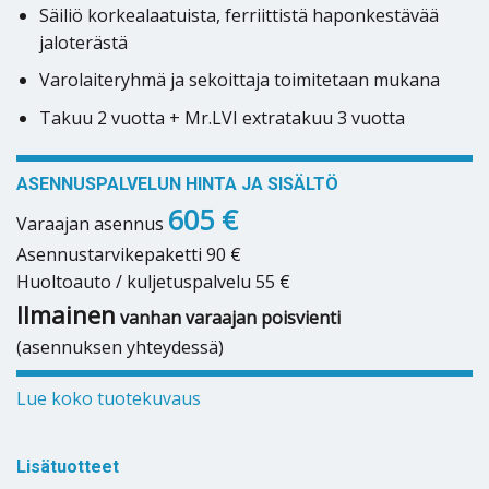
Säiliö korkealaatuista, ferriittistä haponkestävää
jaloterästä
Varolaiteryhmä ja sekoittaja toimitetaan mukana
Takuu 2 vuotta + Mr.LVI extratakuu 3 vuotta
ASENNUSPALVELUN HINTA JA SISÄLTÖ
605 €
Varaajan asennus
Asennustarvikepaketti 90 €
Huoltoauto / kuljetuspalvelu 55 €
Ilmainen
vanhan varaajan poisvienti
(asennuksen yhteydessä)
Lue koko tuotekuvaus
Lisätuotteet