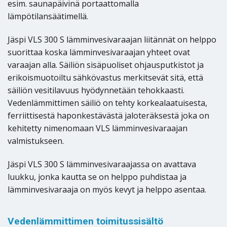
esim. saunapäivinä portaattomalla
lämpötilansäätimellä.
Jäspi VLS 300 S lämminvesivaraajan liitännät on helppo
suorittaa koska lämminvesivaraajan yhteet ovat
varaajan alla. Säiliön sisäpuoliset ohjausputkistot ja
erikoismuotoiltu sähkövastus merkitsevät sitä, että
säiliön vesitilavuus hyödynnetään tehokkaasti.
Vedenlämmittimen säiliö on tehty korkealaatuisesta,
ferriittisestä haponkestävästä jaloteräksestä joka on
kehitetty nimenomaan VLS lämminvesivaraajan
valmistukseen.
Jäspi VLS 300 S lämminvesivaraajassa on avattava
luukku, jonka kautta se on helppo puhdistaa ja
lämminvesivaraaja on myös kevyt ja helppo asentaa.
Vedenlämmittimen toimitussisältö