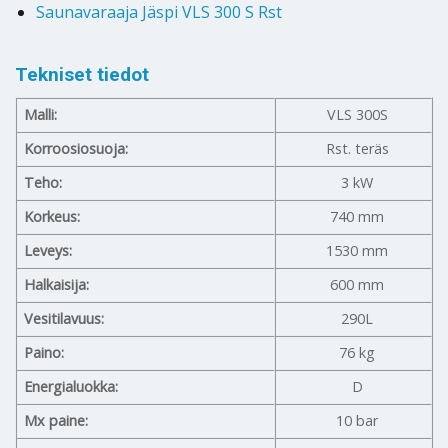
Saunavaraaja Jäspi VLS 300 S Rst
Tekniset tiedot
Malli:
VLS 300S
Korroosiosuoja:
Rst. teräs
Teho:
3 kW
Korkeus:
740 mm
Leveys:
1530 mm
Halkaisija:
600 mm
Vesitilavuus:
290L
Paino:
76 kg
Energialuokka:
D
Mx paine:
10 bar