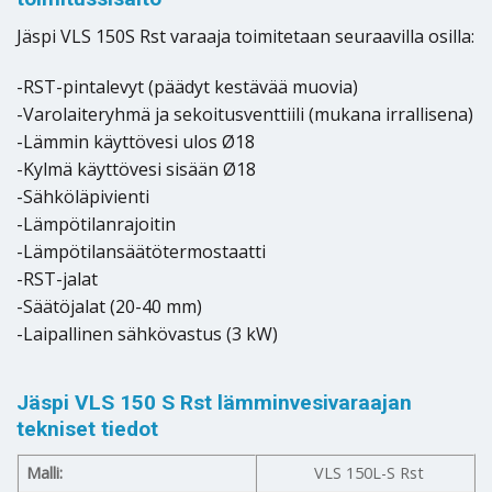
Jäspi VLS 150S Rst varaaja toimitetaan seuraavilla osilla:
-RST-pintalevyt (päädyt kestävää muovia)
-Varolaiteryhmä ja sekoitusventtiili (mukana irrallisena)
-Lämmin käyttövesi ulos Ø18
-Kylmä käyttövesi sisään Ø18
-Sähköläpivienti
-Lämpötilanrajoitin
-Lämpötilansäätötermostaatti
-RST-jalat
-Säätöjalat (20-40 mm)
-Laipallinen sähkövastus (3 kW)
Jäspi VLS 150 S Rst lämminvesivaraajan
tekniset tiedot
Malli:
VLS 150L-S Rst