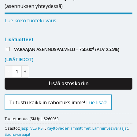
(asennuksen yhteydessä)
Lue koko tuotekuvaus
Lisätuotteet
€
VARAAJAN ASENNUSPALVELU -
750.00
(ALV 25.5%)
(LISÄTIEDOT)
Lämminvesivaraaja Jäspi VLS 150 S rst (saunamalli) määrä
Lisää ostoskoriin
Tutustu kaikkiin rahoituksiimme!
Lue lisää!
Tuotetunnus (SKU):
L-5260053
Osastot:
Jäspi VLS RST
,
Käyttövedenlämmittimet
,
Lämminvesivaraajat
,
Saunavaraajat