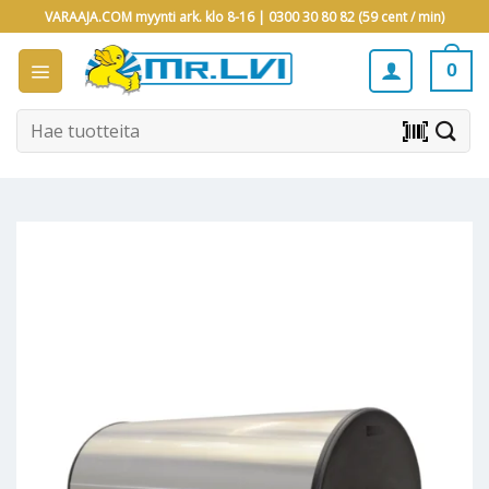
Skip
VARAAJA.COM myynti ark. klo 8-16 |
0300 30 80 82 (59 cent / min)
to
content
0
Etsi:
barcode_scanner