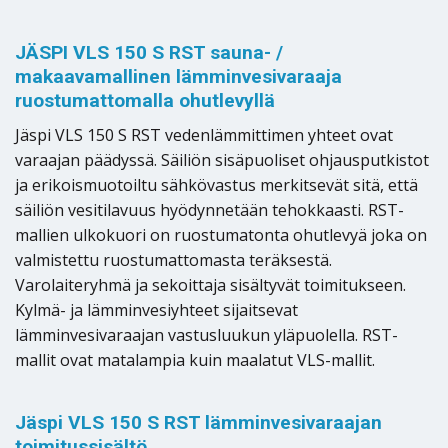
JÄSPI VLS 150 S RST sauna- /
makaavamallinen lämminvesivaraaja
ruostumattomalla ohutlevyllä
Jäspi VLS 150 S RST vedenlämmittimen yhteet ovat
varaajan päädyssä. Säiliön sisäpuoliset ohjausputkistot
ja erikoismuotoiltu sähkövastus merkitsevät sitä, että
säiliön vesitilavuus hyödynnetään tehokkaasti. RST-
mallien ulkokuori on ruostumatonta ohutlevyä joka on
valmistettu ruostumattomasta teräksestä.
Varolaiteryhmä ja sekoittaja sisältyvät toimitukseen.
Kylmä- ja lämminvesiyhteet sijaitsevat
lämminvesivaraajan vastusluukun yläpuolella. RST-
mallit ovat matalampia kuin maalatut VLS-mallit.
Jäspi VLS 150 S RST lämminvesivaraajan
toimitussisältö