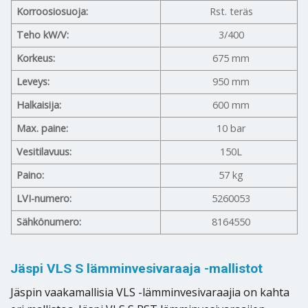
Korroosiosuoja:
Rst. teräs
Teho kW/V:
3/400
Korkeus:
675 mm
Leveys:
950 mm
Halkaisija:
600 mm
Max. paine:
10 bar
Vesitilavuus:
150L
Paino:
57 kg
LVI-numero:
5260053
Sähkönumero:
8164550
Jäspi VLS S lämminvesivaraaja -mallistot
Jäspin vaakamallisia VLS -lämminvesivaraajia on kahta