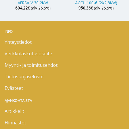
VERSA V 30 2KW
ACCU 100-6 (2X2,8KW)
604.22
€
(alv 25.5%)
950.36
€
(alv 25.5%)
INFO
Yhteystiedot
Verkkolaskutusosoite
Myynti- ja toimitusehdot
Tietosuojaseloste
Evästeet
AJANKOHTAISTA
Artikkelit
Hinnastot