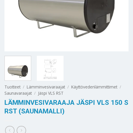
Tuotteet
/
Lämminvesivaraajat
/
Käyttövedenlämmittimet
/
Saunavaraajat
/
Jäspi VLS RST
LÄMMINVESIVARAAJA JÄSPI VLS 150 S
RST (SAUNAMALLI)