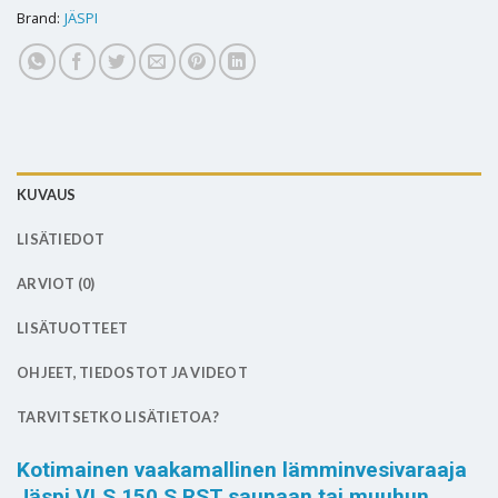
Brand:
JÄSPI
KUVAUS
LISÄTIEDOT
ARVIOT (0)
LISÄTUOTTEET
OHJEET, TIEDOSTOT JA VIDEOT
TARVITSETKO LISÄTIETOA?
Kotimainen vaakamallinen lämminvesivaraaja
Jäspi VLS 150 S RST saunaan tai muuhun