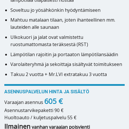
lämpötilaa tilapäisesti nostaa
Soveltuu jo yösähkönkin hyödyntämiseen
Mahtuu matalaan tilaan, joten ihanteellinen mm.
lauteiden alle saunaan
Ulkokuori ja jalat ovat valmistettu
ruostumattomasta teräksestä (RST)
Lämpötilan rajoitin ja portaaton lämpötilansäädin
Varolaiteryhmä ja sekoittaja sisältyvät toimitukseen
Takuu 2 vuotta + Mr.LVI extratakuu 3 vuotta
ASENNUSPALVELUN HINTA JA SISÄLTÖ
605 €
Varaajan asennus
Asennustarvikepaketti 90 €
Huoltoauto / kuljetuspalvelu 55 €
Ilmainen
vanhan varaajan poisvienti