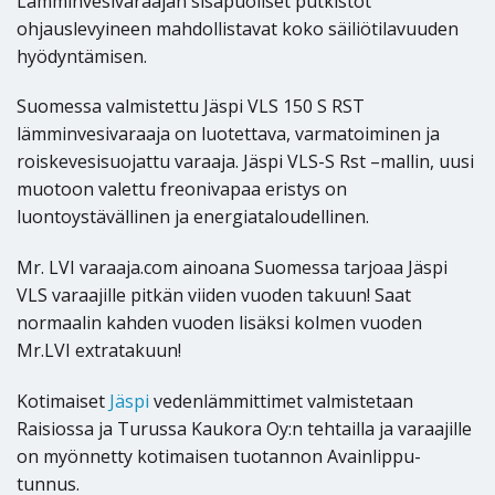
Lämminvesivaraajan sisäpuoliset putkistot
ohjauslevyineen mahdollistavat koko säiliötilavuuden
hyödyntämisen.
Suomessa valmistettu Jäspi VLS 150 S RST
lämminvesivaraaja on luotettava, varmatoiminen ja
roiskevesisuojattu varaaja. Jäspi VLS-S Rst –mallin, uusi
muotoon valettu freonivapaa eristys on
luontoystävällinen ja energiataloudellinen.
Mr. LVI varaaja.com ainoana Suomessa tarjoaa Jäspi
VLS varaajille pitkän viiden vuoden takuun! Saat
normaalin kahden vuoden lisäksi kolmen vuoden
Mr.LVI extratakuun!
Kotimaiset
Jäspi
vedenlämmittimet valmistetaan
Raisiossa ja Turussa Kaukora Oy:n tehtailla ja varaajille
on myönnetty kotimaisen tuotannon Avainlippu-
tunnus.