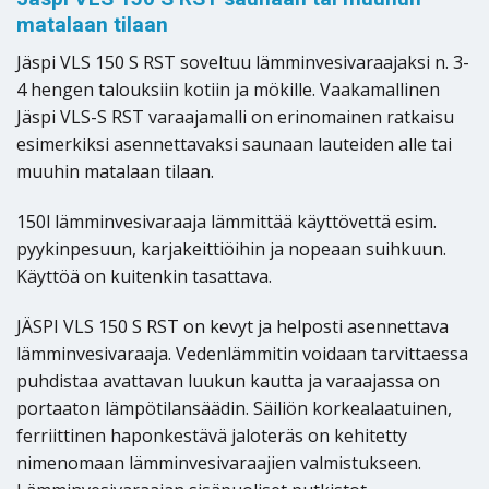
matalaan tilaan
Jäspi VLS 150 S RST soveltuu lämminvesivaraajaksi n. 3-
4 hengen talouksiin kotiin ja mökille. Vaakamallinen
Jäspi VLS-S RST varaajamalli on erinomainen ratkaisu
esimerkiksi asennettavaksi saunaan lauteiden alle tai
muuhin matalaan tilaan.
150l lämminvesivaraaja lämmittää käyttövettä esim.
pyykinpesuun, karjakeittiöihin ja nopeaan suihkuun.
Käyttöä on kuitenkin tasattava.
JÄSPI VLS 150 S RST on kevyt ja helposti asennettava
lämminvesivaraaja. Vedenlämmitin voidaan tarvittaessa
puhdistaa avattavan luukun kautta ja varaajassa on
portaaton lämpötilansäädin. Säiliön korkealaatuinen,
ferriittinen haponkestävä jaloteräs on kehitetty
nimenomaan lämminvesivaraajien valmistukseen.