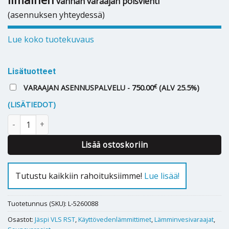
vanhan varaajan poisvienti
(asennuksen yhteydessä)
Lue koko tuotekuvaus
Lisätuotteet
€
VARAAJAN ASENNUSPALVELU -
750.00
(ALV 25.5%)
(LISÄTIEDOT)
Lämminvesivaraaja Jäspi VLS 100 S Rst (saunamalli) määrä
Lisää ostoskoriin
Tutustu kaikkiin rahoituksiimme!
Lue lisää!
Tuotetunnus (SKU):
L-5260088
Osastot:
Jäspi VLS RST
,
Käyttövedenlämmittimet
,
Lämminvesivaraajat
,