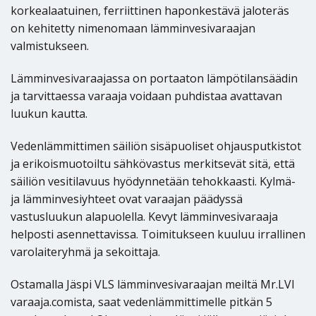
korkealaatuinen, ferriittinen haponkestävä jaloteräs
on kehitetty nimenomaan lämminvesivaraajan
valmistukseen.
Lämminvesivaraajassa on portaaton lämpötilansäädin
ja tarvittaessa varaaja voidaan puhdistaa avattavan
luukun kautta.
Vedenlämmittimen säiliön sisäpuoliset ohjausputkistot
ja erikoismuotoiltu sähkövastus merkitsevät sitä, että
säiliön vesitilavuus hyödynnetään tehokkaasti. Kylmä-
ja lämminvesiyhteet ovat varaajan päädyssä
vastusluukun alapuolella. Kevyt lämminvesivaraaja
helposti asennettavissa. Toimitukseen kuuluu irrallinen
varolaiteryhmä ja sekoittaja.
Ostamalla Jäspi VLS lämminvesivaraajan meiltä Mr.LVI
varaaja.comista, saat vedenlämmittimelle pitkän 5