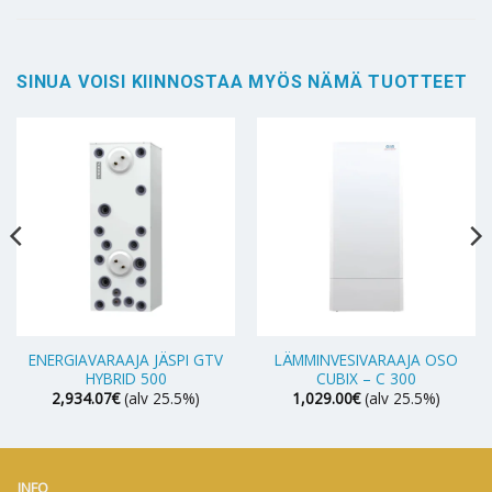
SINUA VOISI KIINNOSTAA MYÖS NÄMÄ TUOTTEET
ENERGIAVARAAJA JÄSPI GTV
LÄMMINVESIVARAAJA OSO
HYBRID 500
CUBIX – C 300
2,934.07
€
(alv 25.5%)
1,029.00
€
(alv 25.5%)
INFO