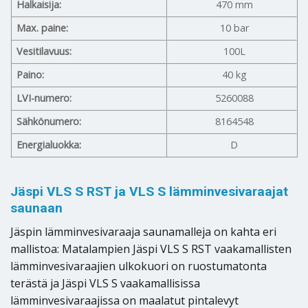
Halkaisija:
470 mm
Max. paine:
10 bar
Vesitilavuus:
100L
Paino:
40 kg
LVI-numero:
5260088
Sähkönumero:
8164548
Energialuokka:
D
Jäspi VLS S RST ja VLS S lämminvesivaraajat
saunaan
Jäspin lämminvesivaraaja saunamalleja on kahta eri
mallistoa: Matalampien Jäspi VLS S RST vaakamallisten
lämminvesivaraajien ulkokuori on ruostumatonta
terästä ja Jäspi VLS S vaakamallisissa
lämminvesivaraajissa on maalatut pintalevyt