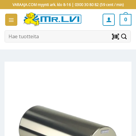
Skip
VARAAJA.COM myynti ark. klo 8-16 |
0300 30 80 82 (59 cent / min)
to
content
0
Etsi:
barcode_scanner