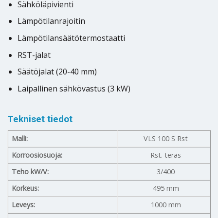
Sähköläpivienti
Lämpötilanrajoitin
Lämpötilansäätötermostaatti
RST-jalat
Säätöjalat (20-40 mm)
Laipallinen sähkövastus (3 kW)
Tekniset tiedot
Malli:
VLS 100 S Rst
Korroosiosuoja:
Rst. teräs
Teho kW/V:
3/400
Korkeus:
495 mm
Leveys:
1000 mm