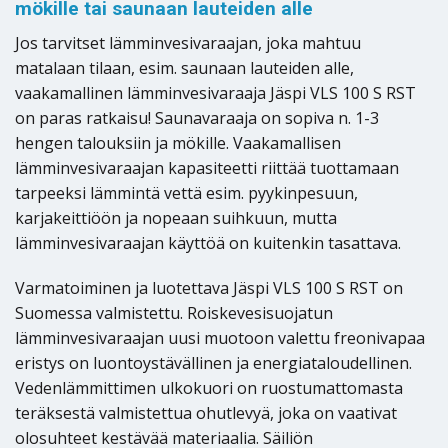
mökille tai saunaan lauteiden alle
Jos tarvitset lämminvesivaraajan, joka mahtuu
matalaan tilaan, esim. saunaan lauteiden alle,
vaakamallinen lämminvesivaraaja Jäspi VLS 100 S RST
on paras ratkaisu! Saunavaraaja on sopiva n. 1-3
hengen talouksiin ja mökille. Vaakamallisen
lämminvesivaraajan kapasiteetti riittää tuottamaan
tarpeeksi lämmintä vettä esim. pyykinpesuun,
karjakeittiöön ja nopeaan suihkuun, mutta
lämminvesivaraajan käyttöä on kuitenkin tasattava.
Varmatoiminen ja luotettava Jäspi VLS 100 S RST on
Suomessa valmistettu. Roiskevesisuojatun
lämminvesivaraajan uusi muotoon valettu freonivapaa
eristys on luontoystävällinen ja energiataloudellinen.
Vedenlämmittimen ulkokuori on ruostumattomasta
teräksestä valmistettua ohutlevyä, joka on vaativat
olosuhteet kestävää materiaalia. Säiliön