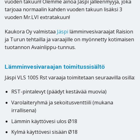
vuoden takuun! Olemme ainoa Jäspi jälleenmyyjä, joka
tarjoaa normaalin kahden vuoden takuun lisäksi 3
vuoden Mr.LVI extratakuun!
Kaukora Oy valmistaa
Jäspi
lämminvesivaraajat Raision
ja Turun tehtailla ja varaajille on myönnetty kotimaisen
tuotannon Avainlippu-tunnus.
Lämminvesivaraajan toimitussisältö
Jäspi VLS 100S Rst varaaja toimitetaan seuraavilla osilla:
RST-pintalevyt (päädyt kestävää muovia)
Varolaiteryhmä ja sekoitusventtiili (mukana
irrallisena)
Lämmin käyttövesi ulos Ø18
Kylmä käyttövesi sisään Ø18