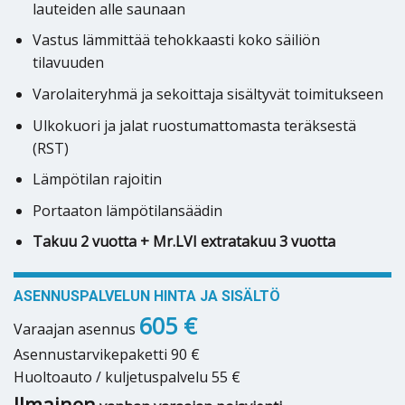
lauteiden alle saunaan
Vastus lämmittää tehokkaasti koko säiliön
tilavuuden
Varolaiteryhmä ja sekoittaja sisältyvät toimitukseen
Ulkokuori ja jalat ruostumattomasta teräksestä
(RST)
Lämpötilan rajoitin
Portaaton lämpötilansäädin
Takuu 2 vuotta + Mr.LVI extratakuu 3 vuotta
ASENNUSPALVELUN HINTA JA SISÄLTÖ
605 €
Varaajan asennus
Asennustarvikepaketti 90 €
Huoltoauto / kuljetuspalvelu 55 €
Ilmainen