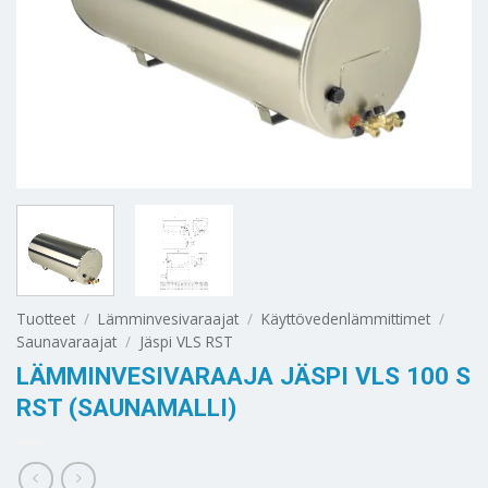
Tuotteet
/
Lämminvesivaraajat
/
Käyttövedenlämmittimet
/
Saunavaraajat
/
Jäspi VLS RST
LÄMMINVESIVARAAJA JÄSPI VLS 100 S
RST (SAUNAMALLI)