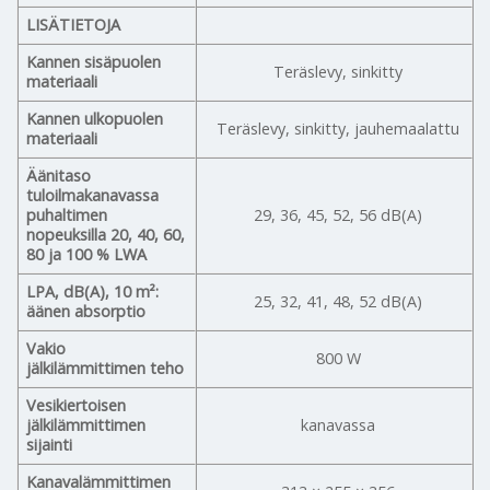
LISÄTIETOJA
Kannen sisäpuolen
Teräslevy, sinkitty
materiaali
Kannen ulkopuolen
Teräslevy, sinkitty, jauhemaalattu
materiaali
Äänitaso
tuloilmakanavassa
puhaltimen
29, 36, 45, 52, 56 dB(A)
nopeuksilla 20, 40, 60,
80 ja 100 % LWA
LPA, dB(A), 10 m²:
25, 32, 41, 48, 52 dB(A)
äänen absorptio
Vakio
800 W
jälkilämmittimen teho
Vesikiertoisen
jälkilämmittimen
kanavassa
sijainti
Kanavalämmittimen