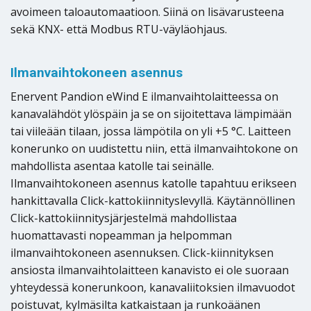
avoimeen taloautomaatioon. Siinä on lisävarusteena
sekä KNX- että Modbus RTU-väyläohjaus.
Ilmanvaihtokoneen asennus
Enervent Pandion eWind E ilmanvaihtolaitteessa on
kanavalähdöt ylöspäin ja se on sijoitettava lämpimään
tai viileään tilaan, jossa lämpötila on yli +5 °C. Laitteen
konerunko on uudistettu niin, että ilmanvaihtokone on
mahdollista asentaa katolle tai seinälle.
Ilmanvaihtokoneen asennus katolle tapahtuu erikseen
hankittavalla Click-kattokiinnityslevyllä. Käytännöllinen
Click-kattokiinnitysjärjestelmä mahdollistaa
huomattavasti nopeamman ja helpomman
ilmanvaihtokoneen asennuksen. Click-kiinnityksen
ansiosta ilmanvaihtolaitteen kanavisto ei ole suoraan
yhteydessä konerunkoon, kanavaliitoksien ilmavuodot
poistuvat, kylmäsilta katkaistaan ja runkoäänen