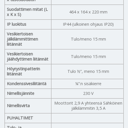
Suodattimen mitat (L
464 x 164 x 220 mm
x K x S)
IP luokitus
IP44 (ulkoinen ohjaus IP20)
Vesikiertoisen
jälkilämmittimen
Tulo/meno 15 mm
liitännät
Vesikiertoisen
Tulo/meno 15 mm
jäähdyttimen liitännät
Höyrystinpatterin
Tulo ½”, meno 15 mm
liitännät
Kondenssivesiliitäntä
¼”:n sisäkierre
Nimellisjännite
230 V
Moottorit 2,9 A yhteensä Sähköinen
Nimellisvirta
jälkilämmitin 3,5 A
PUHALTIMET
Tulo- ja