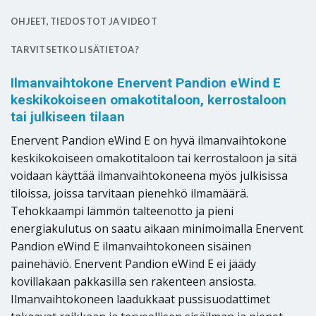
OHJEET, TIEDOSTOT JA VIDEOT
TARVITSETKO LISÄTIETOA?
Ilmanvaihtokone Enervent Pandion eWind E
keskikokoiseen omakotitaloon, kerrostaloon
tai julkiseen tilaan
Enervent Pandion eWind E on hyvä ilmanvaihtokone
keskikokoiseen omakotitaloon tai kerrostaloon ja sitä
voidaan käyttää ilmanvaihtokoneena myös julkisissa
tiloissa, joissa tarvitaan pienehkö ilmamäärä.
Tehokkaampi lämmön talteenotto ja pieni
energiakulutus on saatu aikaan minimoimalla Enervent
Pandion eWind E ilmanvaihtokoneen sisäinen
painehäviö. Enervent Pandion eWind E ei jäädy
kovillakaan pakkasilla sen rakenteen ansiosta.
Ilmanvaihtokoneen laadukkaat pussisuodattimet