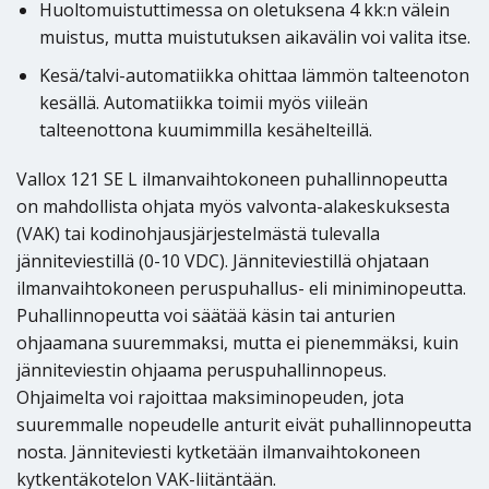
Huoltomuistuttimessa on oletuksena 4 kk:n välein
muistus, mutta muistutuksen aikavälin voi valita itse.
Kesä/talvi-automatiikka ohittaa lämmön talteenoton
kesällä. Automatiikka toimii myös viileän
talteenottona kuumimmilla kesähelteillä.
Vallox 121 SE L ilmanvaihtokoneen puhallinnopeutta
on mahdollista ohjata myös valvonta-alakeskuksesta
(VAK) tai kodinohjausjärjestelmästä tulevalla
jänniteviestillä (0-10 VDC). Jänniteviestillä ohjataan
ilmanvaihtokoneen peruspuhallus- eli miniminopeutta.
Puhallinnopeutta voi säätää käsin tai anturien
ohjaamana suuremmaksi, mutta ei pienemmäksi, kuin
jänniteviestin ohjaama peruspuhallinnopeus.
Ohjaimelta voi rajoittaa maksiminopeuden, jota
suuremmalle nopeudelle anturit eivät puhallinnopeutta
nosta. Jänniteviesti kytketään ilmanvaihtokoneen
kytkentäkotelon VAK-liitäntään.