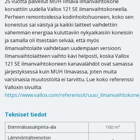
25 vuotta palvellut MUH Ilmava ilmanvaihtokone
korvattiin uudella Vallox 121 SE ilmanvaihtokoneella.
Perheen remontoidessa kodinhoitohuoneen, koko sen
koneistus sai väistyä ja kaikki laitteet vaihdettiin
vähemmän energiaa kuluttaviin nykyaikaisiin koneisiin
ja samalla oli itsestään selvää, että myös
ilmanvaihtolaite vaihdetaan uudempaan versioon.
Ilmanvaihtolaitteen vaihto kävi helposti, koska Vallox
121 SE ilmanvaihtokoneen kanavalähdöt ovat samassa
järjestyksessä kuin MUH Ilmavassa, joten muita
varsinaisia muutostöitä ei tarvittu. Lue koko referenssi
Valloxin sivuilta:
https://www.vallox.com/referenssit/uusi_ilmanvaihtoko
Tekniset tiedot
Enimmäisasuinpinta-ala
160
m²
Lämmöntalteenoton