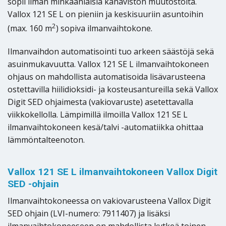
sopii ilman minkäänlaisia kanaviston muutostöitä.
Vallox 121 SE L on pieniin ja keskisuuriin asuntoihin
2
(max. 160 m
) sopiva ilmanvaihtokone.
Ilmanvaihdon automatisointi tuo arkeen säästöjä sekä
asuinmukavuutta. Vallox 121 SE L ilmanvaihtokoneen
ohjaus on mahdollista automatisoida lisävarusteena
ostettavilla hiilidioksidi- ja kosteusantureilla sekä Vallox
Digit SED ohjaimesta (vakiovaruste) asetettavalla
viikkokellolla. Lämpimillä ilmoilla Vallox 121 SE L
ilmanvaihtokoneen kesä/talvi -automatiikka ohittaa
lämmöntalteenoton.
Vallox 121 SE L ilmanvaihtokoneen Vallox Digit
SED -ohjain
Ilmanvaihtokoneessa on vakiovarusteena Vallox Digit
SED ohjain (LVI-numero: 7911407) ja lisäksi