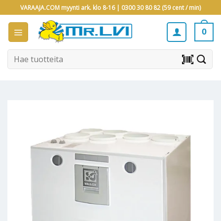
Skip
VARAAJA.COM myynti ark. klo 8-16 |
0300 30 80 82 (59 cent / min)
to
content
0
Etsi:
barcode_scanner