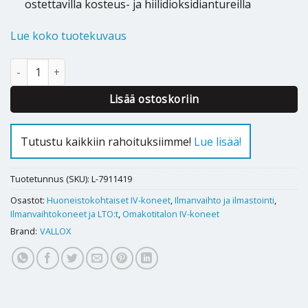
ostettavilla kosteus- ja hiilidioksidiantureilla
Lue koko tuotekuvaus
Ilmanvaihtokone Vallox 121 SE L määrä
Lisää ostoskoriin
Tutustu kaikkiin rahoituksiimme!
Lue lisää!
Tuotetunnus (SKU):
L-7911419
Osastot:
Huoneistokohtaiset IV-koneet
,
Ilmanvaihto ja ilmastointi
,
Ilmanvaihtokoneet ja LTO:t
,
Omakotitalon IV-koneet
Brand:
VALLOX