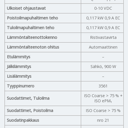
Ulkoiset ohjaustavat
0-10 VDC
Poistoilmapuhaltimen teho
0,117 kW 0,9 A EC
Tuloilmapuhaltimen teho
0,117 kW 0,9 A EC
Lämmöntalteenottokenno
Ristivastavirta
Lämmöntalteenoton ohitus
Automaattinen
Etulämmitys
–
Jälkilämmitys
Sähkö, 900 W
Lisälämmitys
–
Tyyppinumero
3561
ISO Coarse > 75 % +
Suodattimet, Tuloilma
ISO ePM₁
Suodattimet, Poistoilma
ISO Coarse > 75 %
Suodatinpakkaus
nro 21