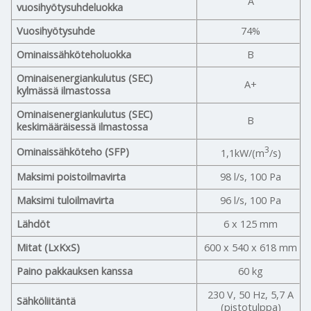
A
vuosihyötysuhdeluokka
Vuosihyötysuhde
74%
Ominaissähköteholuokka
B
Ominaisenergiankulutus (SEC)
A+
kylmässä ilmastossa
Ominaisenergiankulutus (SEC)
B
keskimääräisessä ilmastossa
3
Ominaissähköteho (SFP)
1,1kW/(m
/s)
Maksimi poistoilmavirta
98 l/s, 100 Pa
Maksimi tuloilmavirta
96 l/s, 100 Pa
Lähdöt
6 x 125 mm
Mitat (LxKxS)
600 x 540 x 618 mm
Paino pakkauksen kanssa
60 kg
230 V, 50 Hz, 5,7 A
Sähköliitäntä
(pistotulppa)