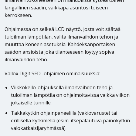
ilmanvaihtokoneeseen on mahdollista kytkeä toinen
langallinen säädin, vaikkapa asuntosi toiseen
kerrokseen.
Ohjaimessa on selkeä LCD näyttö, josta voit säätää
tuloilman lämpötilan, valita ilmanvaihdon tehon ja
muuttaa koneen asetuksia. Kahdeksanportaisen
säädön ansioista joka tilanteeseen löytyy sopiva
ilmanvaihdon teho.
Vallox Digit SED -ohjaimen ominaisuuksia:
Viikkokello-ohjauksella ilmanvaihdon teho ja
tuloilman lämpötila on ohjelmoitavissa vaikka viikon
jokaiselle tunnille.
Takkakytkin ohjainpaneelilla (vakiovaruste) tai
erillisellä kytkimellä (esim. itsepalautuva painokytkin
valokatkaisijaryhmässä).