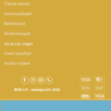
Tietoa meistä
Asennusalueet
Referenssit
Verkkokaupat
TEE SE ITSE -OHJEET
Usein kysyttyä
Huolto-ohjeet
Visa
Mas
Bank
Cas
©Mr.LVI - varaaja.com 2026
Transfer
on
Invoice
Visa
Pic
Elec