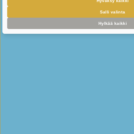
Hyväksy kaikki
Salli valinta
Hylkää kaikki