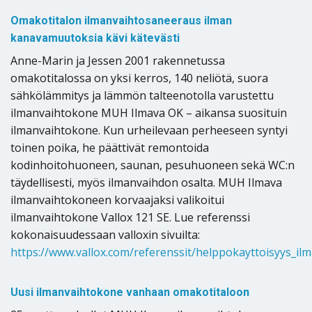
Omakotitalon ilmanvaihtosaneeraus ilman
kanavamuutoksia kävi kätevästi
Anne-Marin ja Jessen 2001 rakennetussa
omakotitalossa on yksi kerros, 140 neliötä, suora
sähkölämmitys ja lämmön talteenotolla varustettu
ilmanvaihtokone MUH Ilmava OK – aikansa suosituin
ilmanvaihtokone. Kun urheilevaan perheeseen syntyi
toinen poika, he päättivät remontoida
kodinhoitohuoneen, saunan, pesuhuoneen sekä WC:n
täydellisesti, myös ilmanvaihdon osalta. MUH Ilmava
ilmanvaihtokoneen korvaajaksi valikoitui
ilmanvaihtokone Vallox 121 SE. Lue referenssi
kokonaisuudessaan valloxin sivuilta:
https://www.vallox.com/referenssit/helppokayttoisyys_i
Uusi ilmanvaihtokone vanhaan omakotitaloon