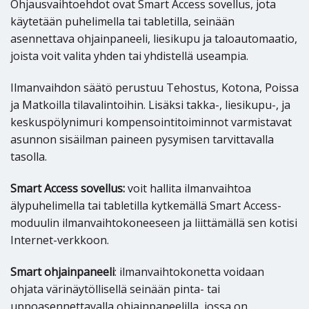
Ohjausvaihtoehdot ovat Smart Access sovellus, jota
käytetään puhelimella tai tabletilla, seinään
asennettava ohjainpaneeli, liesikupu ja taloautomaatio,
joista voit valita yhden tai yhdistellä useampia.
Ilmanvaihdon säätö perustuu Tehostus, Kotona, Poissa
ja Matkoilla tilavalintoihin. Lisäksi takka-, liesikupu-, ja
keskuspölynimuri kompensointitoiminnot varmistavat
asunnon sisäilman paineen pysymisen tarvittavalla
tasolla.
Smart Access sovellus:
voit hallita ilmanvaihtoa
älypuhelimella tai tabletilla kytkemällä Smart Access-
moduulin ilmanvaihtokoneeseen ja liittämällä sen kotisi
Internet-verkkoon.
Smart ohjainpaneeli
: ilmanvaihtokonetta voidaan
ohjata värinäytöllisellä seinään pinta- tai
uppoasennettavalla ohjainpaneelilla, jossa on