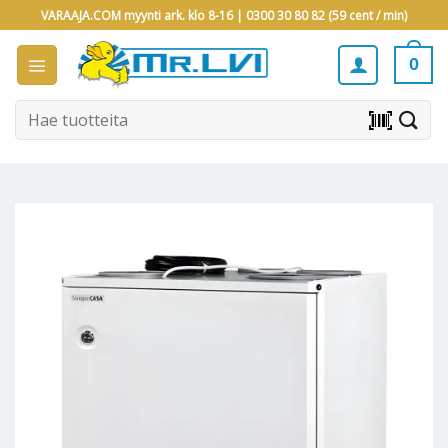
Skip
VARAAJA.COM myynti ark. klo 8-16 |
0300 30 80 82 (59 cent / min)
to
content
0
Etsi:
barcode_scanner