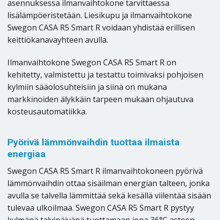
asennuksessa ilmanvaihtokone tarvittaessa
lisälämpöeristetään. Liesikupu ja ilmanvaihtokone
Swegon CASA R5 Smart R voidaan yhdistää erillisen
keittiökanavayhteen avulla.
Ilmanvaihtokone Swegon CASA R5 Smart R on
kehitetty, valmistettu ja testattu toimivaksi pohjoisen
kylmiin sääolosuhteisiin ja siinä on mukana
markkinoiden älykkäin tarpeen mukaan ohjautuva
kosteusautomatiikka.
Pyörivä lämmönvaihdin tuottaa ilmaista
energiaa
Swegon CASA R5 Smart R ilmanvaihtokoneen pyörivä
lämmönvaihdin ottaa sisäilman energian talteen, jonka
avulla se talvella lämmittää sekä kesällä viilentää sisään
tulevaa ulkoilmaa. Swegon CASA R5 Smart R pystyy
kylmänä talvipäivänä tuottamaan jopa 36°C asteen