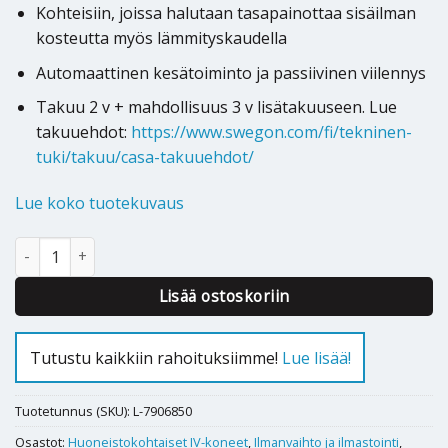
Kohteisiin, joissa halutaan tasapainottaa sisäilman
kosteutta myös lämmityskaudella
Automaattinen kesätoiminto ja passiivinen viilennys
Takuu 2 v + mahdollisuus 3 v lisätakuuseen. Lue
takuuehdot:
https://www.swegon.com/fi/tekninen-
tuki/takuu/casa-takuuehdot/
Lue koko tuotekuvaus
Ilmanvaihtokone Swegon CASA R5 Smart R 800W RH määrä
Lisää ostoskoriin
Tutustu kaikkiin rahoituksiimme!
Lue lisää!
Tuotetunnus (SKU):
L-7906850
Osastot:
Huoneistokohtaiset IV-koneet
,
Ilmanvaihto ja ilmastointi
,