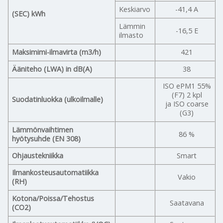
Keskiarvo
-41,4 A
(SEC) kWh
Lämmin
-16,5 E
ilmasto
Maksimimi-ilmavirta (m3/h)
421
Ääniteho (LWA) in dB(A)
38
ISO ePM1 55%
(F7) 2 kpl
Suodatinluokka (ulkoilmalle)
ja ISO coarse
(G3)
Lämmönvaihtimen
86 %
hyötysuhde (EN 308)
Ohjaustekniikka
Smart
Ilmankosteusautomatiikka
Vakio
(RH)
Kotona/Poissa/Tehostus
Saatavana
(CO2)