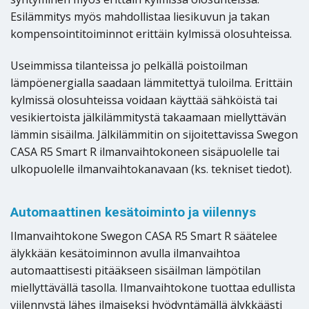
Esilämmitys myös mahdollistaa liesikuvun ja takan
kompensointitoiminnot erittäin kylmissä olosuhteissa.
Useimmissa tilanteissa jo pelkällä poistoilman
lämpöenergialla saadaan lämmitettyä tuloilma. Erittäin
kylmissä olosuhteissa voidaan käyttää sähköistä tai
vesikiertoista jälkilämmitystä takaamaan miellyttävän
lämmin sisäilma. Jälkilämmitin on sijoitettavissa Swegon
CASA R5 Smart R ilmanvaihtokoneen sisäpuolelle tai
ulkopuolelle ilmanvaihtokanavaan (ks. tekniset tiedot).
Automaattinen kesätoiminto ja viilennys
Ilmanvaihtokone Swegon CASA R5 Smart R säätelee
älykkään kesätoiminnon avulla ilmanvaihtoa
automaattisesti pitääkseen sisäilman lämpötilan
miellyttävällä tasolla. Ilmanvaihtokone tuottaa edullista
viilennystä lähes ilmaiseksi hyödyntämällä älykkäästi