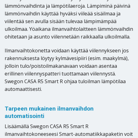
lämmönvaihdinta ja lämpötilaeroja. Lämpiminä päivinä
lämmönvaihdin käyttää hyväksi viileää sisäilmaa ja
viilentää sen avulla sisään tulevaa lämpimämpää
ulkoilmaa. Yöaikana ilmanvaihtolaitteen lämmönvaihdin
ohitetaan ja asunto viilennetään raikkaalla ulkoilmalla.
Ilmanvaihtokonetta voidaan käyttää viilennykseen jos
rakennuksesta löytyy kylmävesipiiri (esim. maakylmä),
jolloin tulo/poistoilmakanavaan voidaan asentaa
erillinen viilennyspatteri tuottamaan viilennystä.
Swegon CASA R5 Smart R ohjaa tuloilman lämpötilaa
automaattisesti.
Tarpeen mukainen ilmanvaihdon
automatisointi
Lisäämällä Swegon CASA R5 Smart R
ilmanvaihtokoneeseesi Smart-automatiikkapaketin voit