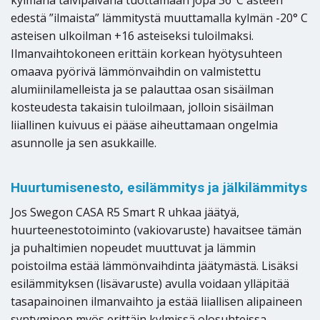
edestä ”ilmaista” lämmitystä muuttamalla kylmän -20° C
asteisen ulkoilman +16 asteiseksi tuloilmaksi.
Ilmanvaihtokoneen erittäin korkean hyötysuhteen
omaava pyörivä lämmönvaihdin on valmistettu
alumiinilamelleista ja se palauttaa osan sisäilman
kosteudesta takaisin tuloilmaan, jolloin sisäilman
liiallinen kuivuus ei pääse aiheuttamaan ongelmia
asunnolle ja sen asukkaille.
Huurtumisenesto, esilämmitys ja jälkilämmitys
Jos Swegon CASA R5 Smart R uhkaa jäätyä,
huurteenestotoiminto (vakiovaruste) havaitsee tämän
ja puhaltimien nopeudet muuttuvat ja lämmin
poistoilma estää lämmönvaihdinta jäätymästä. Lisäksi
esilämmityksen (lisävaruste) avulla voidaan ylläpitää
tasapainoinen ilmanvaihto ja estää liiallisen alipaineen
syntyminen myös erittäin kylmissä olosuhteissa.