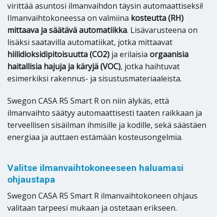
virittää asuntosi ilmanvaihdon täysin automaattiseksi!
Ilmanvaihtokoneessa on valmiina
kosteutta (RH)
mittaava ja säätävä automatiikka
. Lisävarusteena on
lisäksi saatavilla automatiikat, jotka mittaavat
hiilidioksidipitoisuutta (CO2)
ja erilaisia
orgaanisia
haitallisia hajuja ja käryjä (VOC)
, jotka haihtuvat
esimerkiksi rakennus- ja sisustusmateriaaleista.
Swegon CASA R5 Smart R on niin älykäs, että
ilmanvaihto säätyy automaattisesti taaten raikkaan ja
terveellisen sisäilman ihmisille ja kodille, sekä säästäen
energiaa ja auttaen estämään kosteusongelmia.
Valitse ilmanvaihtokoneeseen haluamasi
ohjaustapa
Swegon CASA R5 Smart R ilmanvaihtokoneen ohjaus
valitaan tarpeesi mukaan ja ostetaan erikseen.