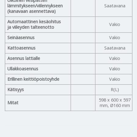
Ulkoinen vesipatteri
lämmitykseen/viilennykseen
Saatavana
(kanavaan asennettava)
Automaattinen kesäohitus
Vakio
ja viileyden talteenotto
Seinäasennus
Vakio
Kattoasennus
Saatavana
Asennus lattialle
Vakio
Ullakkoasennus
Vakio
Erillinen keittiöpoistoyhde
Vakio
Kätisyys
R(L)
598 x 600 x 597
Mitat
mm, Ø160 mm