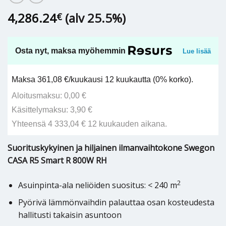
4,286.24
(alv 25.5%)
€
Osta nyt, maksa myöhemmin
Lue lisää
Maksa 361,08 €/kuukausi 12 kuukautta (0% korko).
Aloitusmaksu: 0,00 €
Käsittelymaksu: 3,90 €
Yhteensä 4 333,04 € 12 kuukauden aikana.
Suorituskykyinen ja hiljainen ilmanvaihtokone Swegon
CASA R5 Smart R 800W RH
2
Asuinpinta-ala neliöiden suositus: < 240 m
Pyörivä lämmönvaihdin palauttaa osan kosteudesta
hallitusti takaisin asuntoon