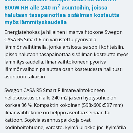
2
800W RH alle 240 m
asuntoihin, joissa
halutaan tasapainottaa sisäilman kosteutta
myös lämmityskaudella
Energiatehokas ja hiljainen ilmanvaihtokone Swegon
CASA R5 Smart R on varustettu pyörivällä
lämmönvaihtimella, jonka ansiosta se sopii kohteisiin,
joissa halutaan tasapainottaa sisäilman kosteutta myös
lämmityskaudella. Ilmanvaihtokoneen pyörivä
lämmönvaihdin palauttaa osan kosteudesta hallitusti
asuntoon takaisin.
Swegon CASA R5 Smart R ilmanvaihtokoneen
neliösuositus on alle 240 m2 ja sen hyötysuhde on
korkea 86 %. Kompaktin kokoinen (598x600x597 mm)
ilmanvaihtokone on helppo asentaa seinään tai
kattoon. Sopivia asennuspaikkoja ovat
kodinhoitohuone, varasto, kylmä ullakko jne. Kylmätila-