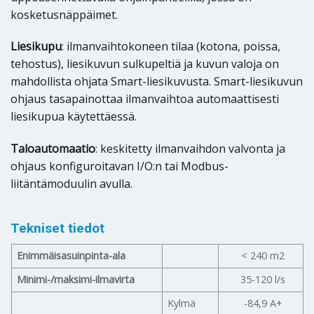
kosketusnäppäimet.
Liesikupu
: ilmanvaihtokoneen tilaa (kotona, poissa,
tehostus), liesikuvun sulkupeltiä ja kuvun valoja on
mahdollista ohjata Smart-liesikuvusta. Smart-liesikuvun
ohjaus tasapainottaa ilmanvaihtoa automaattisesti
liesikupua käytettäessä.
Taloautomaatio
: keskitetty ilmanvaihdon valvonta ja
ohjaus konfiguroitavan I/O:n tai Modbus-
liitäntämoduulin avulla.
Tekniset tiedot
Enimmäisasuinpinta-ala
< 240 m2
Minimi-/maksimi-ilmavirta
35-120 l/s
Kylmä
-84,9 A+