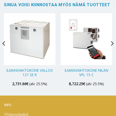
SINUA VOISI KIINNOSTAA MYÖS NÄMÄ TUOTTEET
ILMANVAIHTOKONE VALLOX
ILMANVAIHTOKONE NILAN
121 SE R
VPL 15 C
2,731.66
€
(alv 25.5%)
8,722.25
€
(alv 25.5%)
INFO
Yhteystiedot