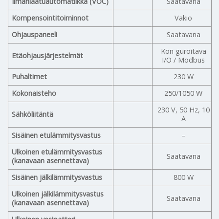
Ilmanlaatuautomatiikka (VOC)
Saatavana
Kompensointitoiminnot
Vakio
Ohjauspaneeli
Saatavana
Kon guroitava
Etäohjausjärjestelmät
I/O / Modbus
Puhaltimet
230 W
Kokonaisteho
250/1050 W
230 V, 50 Hz, 10
Sähköliitäntä
A
Sisäinen etulämmitysvastus
–
Ulkoinen etulämmitysvastus
Saatavana
(kanavaan asennettava)
Sisäinen jälkilämmitysvastus
800 W
Ulkoinen jälkilämmitysvastus
Saatavana
(kanavaan asennettava)