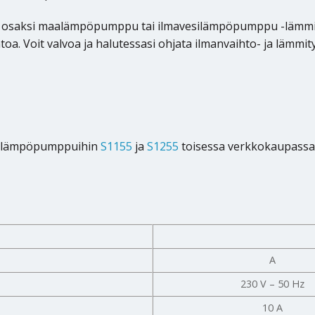
 osaksi maalämpöpumppu tai ilmavesilämpöpumppu -lämmitys
a. Voit valvoa ja halutessasi ohjata ilmanvaihto- ja lämmit
alämpöpumppuihin
S1155
ja
S1255
toisessa verkkokaupas
A
230 V – 50 Hz
10 A