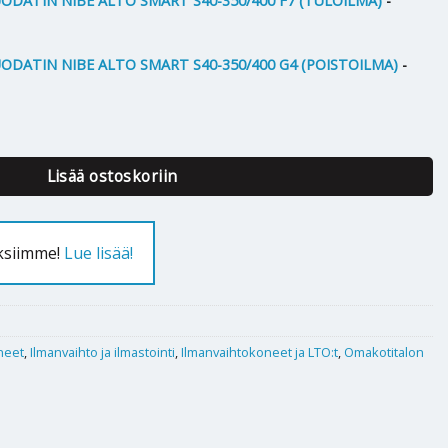
DATIN NIBE ALTO SMART S40-350/400 F7 (TULOILMA)
-
DATIN NIBE ALTO SMART S40-350/400 G4 (POISTOILMA)
-
rt S40-350 määrä
Lisää ostoskoriin
uksiimme!
Lue lisää!
neet
,
Ilmanvaihto ja ilmastointi
,
Ilmanvaihtokoneet ja LTO:t
,
Omakotitalon