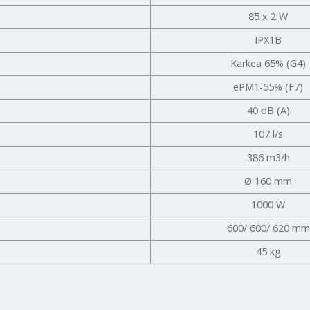
85 x 2 W
IPX1B
Karkea 65% (G4)
ePM1-55% (F7)
40 dB (A)
107 l/s
386 m3/h
Ø 160 mm
1000 W
600/ 600/ 620 mm
45 kg