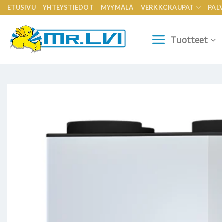
Skip
ETUSIVU
YHTEYSTIEDOT
MYYMÄLÄ
VERKKOKAUPAT
PAL
to
content
Tuotteet