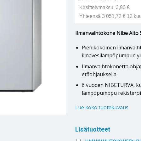
Käsittelymaksu: 3,90 €
Yhteensä 3 051,72 € 12 ku
Ilmanvaihtokone Nibe Alto 
Pienikokoinen ilmanvai
ilmavesilämpöpumpun y
Ilmanvaihtokonetta ohj
etäohjauksella
6 vuoden NIBETURVA, ku
lämpöpumppu rekisterö
Lue koko tuotekuvaus
Lisätuotteet