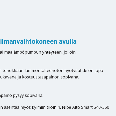
 ilmanvaihtokoneen avulla
tai maalämpöpumpun yhteyteen, jolloin
ä sen tehokkaan lämmöntalteenoton hyötysuhde on jopa
mukavana ja kosteustasapainon sopivana.
apaino pysyy sopivana.
an asentaa myös kylmiin tiloihin. Nibe Alto Smart S40-350