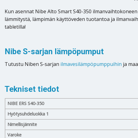
Kun asennat Nibe Alto Smart S40-350 ilmanvaihtokoneen
lämmitystä, lämpimän käyttöveden tuotantoa ja ilmanvaihto
tabletilla!
Nibe S-sarjan lämpöpumput
Tutustu Niben S-sarjan
ilmavesilämpöpumppuihin
ja ma
Tekniset tiedot
NIBE ERS S40-350
Hyötysuhdeluokka 1
Nimellisjännite
Varoke