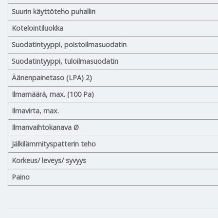
Suurin käyttöteho puhallin
Kotelointiluokka
Suodatintyyppi, poistoilmasuodatin
Suodatintyyppi, tuloilmasuodatin
Äänenpainetaso (LPA) 2)
Ilmamäärä, max. (100 Pa)
Ilmavirta, max.
Ilmanvaihtokanava Ø
Jälkilämmityspatterin teho
Korkeus/ leveys/ syvyys
Paino