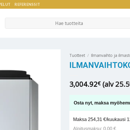
VELUT
REFERENSSIT
Etsi:
Tuotteet
/
Ilmanvaihto ja ilmast
ILMANVAIHTOKO
3,004.92
(alv 25.
€
Osta nyt, maksa myöhem
Maksa 254,31 €/kuukausi 12
Aloitusmaksu: 0,00 €