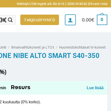
VARAAJA.COM myynti ark. klo 8-16 |
0300 30 80 82 (59 cent / min)
barcode_scanner
0
0.00
€
TARJOUSPYYNTÖ
ointi
/
Ilmanvaihtokoneet ja LTO:t
/
Huoneistokohtaiset IV-koneet
NE NIBE ALTO SMART S40-350
5%)
min
Lue lisää
 kuukautta (0% korko).