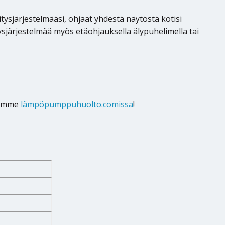
järjestelmääsi, ohjaat yhdestä näytöstä kotisi
ysjärjestelmää myös etäohjauksella älypuhelimella tai
samme
lämpöpumppuhuolto.comissa
!