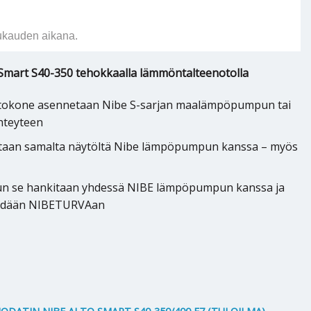
ukauden aikana.
Smart S40-350 tehokkaalla lämmöntalteenotolla
htokone asennetaan Nibe S-sarjan maalämpöpumpun tai
hteyteen
ataan samalta näytöltä Nibe lämpöpumpun kanssa – myös
n se hankitaan yhdessä NIBE lämpöpumpun kanssa ja
idään NIBETURVAan