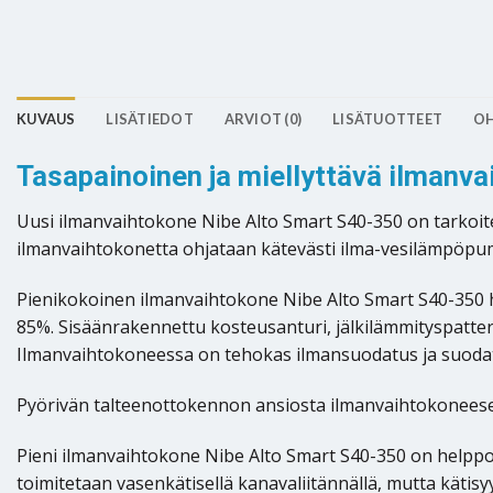
KUVAUS
LISÄTIEDOT
ARVIOT (0)
LISÄTUOTTEET
OH
Tasapainoinen ja miellyttävä ilmanva
Uusi ilmanvaihtokone Nibe Alto Smart S40-350 on tarkoi
ilmanvaihtokonetta ohjataan kätevästi ilma-vesilämpöp
Pienikokoinen ilmanvaihtokone Nibe Alto Smart S40-350 h
85%. Sisäänrakennettu kosteusanturi, jälkilämmityspatt
Ilmanvaihtokoneessa on tehokas ilmansuodatus ja suodat
Pyörivän talteenottokennon ansiosta ilmanvaihtokoneesee
Pieni ilmanvaihtokone Nibe Alto Smart S40-350 on helppo s
toimitetaan vasenkätisellä kanavaliitännällä, mutta kätisy