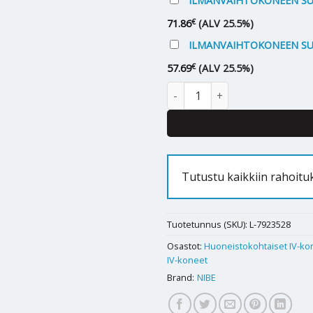
ILMANVAIHTOKONEEN SUO
€
71.86
(ALV 25.5%)
ILMANVAIHTOKONEEN SUO
€
57.69
(ALV 25.5%)
Ilmanvaihtokone Nibe Alto Sma
Tutustu kaikkiin rahoit
Tuotetunnus (SKU):
L-7923528
Osastot:
Huoneistokohtaiset IV-ko
IV-koneet
Brand:
NIBE