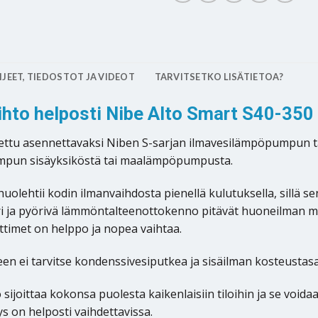
JEET, TIEDOSTOT JA VIDEOT
TARVITSETKO LISÄTIETOA?
ihto helposti Nibe Alto Smart S40-350
tettu asennettavaksi Niben S-sarjan ilmavesilämpöpumpun 
umpun sisäyksiköstä tai maalämpöpumpusta.
uolehtii kodin ilmanvaihdosta pienellä kulutuksella, sill
eri ja pyörivä lämmöntalteenottokenno pitävät huoneilman 
timet on helppo ja nopea vaihtaa.
n ei tarvitse kondenssivesiputkea ja sisäilman kosteustas
ijoittaa kokonsa puolesta kaikenlaisiin tiloihin ja se voida
ys on helposti vaihdettavissa.