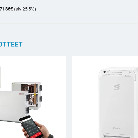
71.86
€
(alv 25.5%)
OTTEET