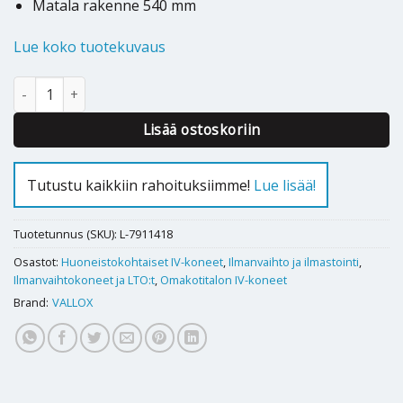
Matala rakenne 540 mm
Lue koko tuotekuvaus
Ilmanvaihtokone Vallox 121 SE R määrä
Lisää ostoskoriin
Tutustu kaikkiin rahoituksiimme!
Lue lisää!
Tuotetunnus (SKU):
L-7911418
Osastot:
Huoneistokohtaiset IV-koneet
,
Ilmanvaihto ja ilmastointi
,
Ilmanvaihtokoneet ja LTO:t
,
Omakotitalon IV-koneet
Brand:
VALLOX