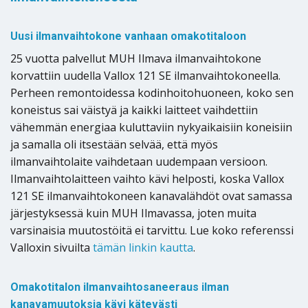
Uusi ilmanvaihtokone vanhaan omakotitaloon
25 vuotta palvellut MUH Ilmava ilmanvaihtokone
korvattiin uudella Vallox 121 SE ilmanvaihtokoneella.
Perheen remontoidessa kodinhoitohuoneen, koko sen
koneistus sai väistyä ja kaikki laitteet vaihdettiin
vähemmän energiaa kuluttaviin nykyaikaisiin koneisiin
ja samalla oli itsestään selvää, että myös
ilmanvaihtolaite vaihdetaan uudempaan versioon.
Ilmanvaihtolaitteen vaihto kävi helposti, koska Vallox
121 SE ilmanvaihtokoneen kanavalähdöt ovat samassa
järjestyksessä kuin MUH Ilmavassa, joten muita
varsinaisia muutostöitä ei tarvittu. Lue koko referenssi
Valloxin sivuilta
tämän linkin kautta
.
Omakotitalon ilmanvaihtosaneeraus ilman
kanavamuutoksia kävi kätevästi