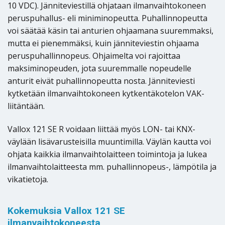
10 VDC). Jänniteviestillä ohjataan ilmanvaihtokoneen
peruspuhallus- eli miniminopeutta. Puhallinnopeutta
voi säätää käsin tai anturien ohjaamana suuremmaksi,
mutta ei pienemmäksi, kuin jänniteviestin ohjaama
peruspuhallinnopeus. Ohjaimelta voi rajoittaa
maksiminopeuden, jota suuremmalle nopeudelle
anturit eivät puhallinnopeutta nosta. Jänniteviesti
kytketään ilmanvaihtokoneen kytkentäkotelon VAK-
liitäntään.
Vallox 121 SE R voidaan liittää myös LON- tai KNX-
väylään lisävarusteisilla muuntimilla. Väylän kautta voi
ohjata kaikkia ilmanvaihtolaitteen toimintoja ja lukea
ilmanvaihtolaitteesta mm. puhallinnopeus-, lämpötila ja
vikatietoja.
Kokemuksia Vallox 121 SE
ilmanvaihtokoneesta