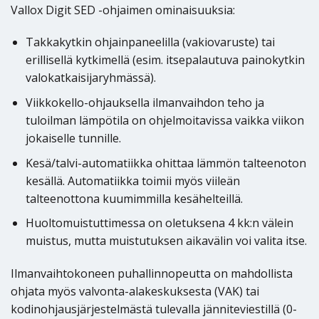
Vallox Digit SED -ohjaimen ominaisuuksia:
Takkakytkin ohjainpaneelilla (vakiovaruste) tai
erillisellä kytkimellä (esim. itsepalautuva painokytkin
valokatkaisijaryhmässä).
Viikkokello-ohjauksella ilmanvaihdon teho ja
tuloilman lämpötila on ohjelmoitavissa vaikka viikon
jokaiselle tunnille.
Kesä/talvi-automatiikka ohittaa lämmön talteenoton
kesällä. Automatiikka toimii myös viileän
talteenottona kuumimmilla kesähelteillä.
Huoltomuistuttimessa on oletuksena 4 kk:n välein
muistus, mutta muistutuksen aikavälin voi valita itse.
Ilmanvaihtokoneen puhallinnopeutta on mahdollista
ohjata myös valvonta-alakeskuksesta (VAK) tai
kodinohjausjärjestelmästä tulevalla jänniteviestillä (0-