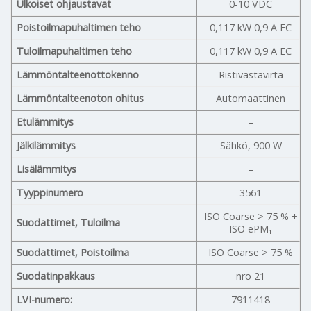
Ulkoiset ohjaustavat
0-10 VDC
Poistoilmapuhaltimen teho
0,117 kW 0,9 A EC
Tuloilmapuhaltimen teho
0,117 kW 0,9 A EC
Lämmöntalteenottokenno
Ristivastavirta
Lämmöntalteenoton ohitus
Automaattinen
Etulämmitys
–
Jälkilämmitys
Sähkö, 900 W
Lisälämmitys
–
Tyyppinumero
3561
ISO Coarse > 75 % +
Suodattimet, Tuloilma
ISO ePM₁
Suodattimet, Poistoilma
ISO Coarse > 75 %
Suodatinpakkaus
nro 21
LVI-numero:
7911418