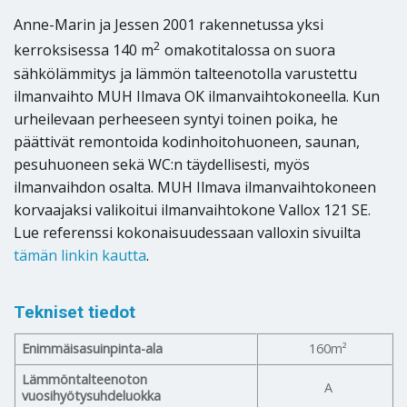
Anne-Marin ja Jessen 2001 rakennetussa yksi
2
kerroksisessa 140 m
omakotitalossa on suora
sähkölämmitys ja lämmön talteenotolla varustettu
ilmanvaihto MUH Ilmava OK ilmanvaihtokoneella. Kun
urheilevaan perheeseen syntyi toinen poika, he
päättivät remontoida kodinhoitohuoneen, saunan,
pesuhuoneen sekä WC:n täydellisesti, myös
ilmanvaihdon osalta. MUH Ilmava ilmanvaihtokoneen
korvaajaksi valikoitui ilmanvaihtokone Vallox 121 SE.
Lue referenssi kokonaisuudessaan valloxin sivuilta
tämän linkin kautta
.
Tekniset tiedot
Enimmäisasuinpinta-ala
160m²
Lämmöntalteenoton
A
vuosihyötysuhdeluokka