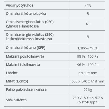
Vuosihyötysuhde
74%
Ominaissähköteholuokka
B
Ominaisenergiankulutus (SEC)
A+
kylmässä ilmastossa
Ominaisenergiankulutus (SEC)
B
keskimääräisessä ilmastossa
3
Ominaissähköteho (SFP)
1,1kW/(m
/s)
Maksimi poistoilmavirta
98 l/s, 100 Pa
Maksimi tuloilmavirta
96 l/s, 100 Pa
Lähdöt
6 x 125 mm
Mitat (LxKxS)
600 x 540 x 618 mm
Paino pakkauksen kanssa
60 kg
230 V, 50 Hz, 5,7 A
Sähköliitäntä
(pistotulppa)