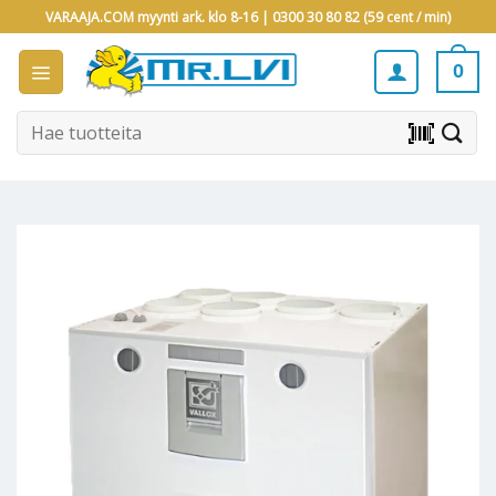
Skip
VARAAJA.COM myynti ark. klo 8-16 |
0300 30 80 82 (59 cent / min)
to
content
0
Etsi:
barcode_scanner