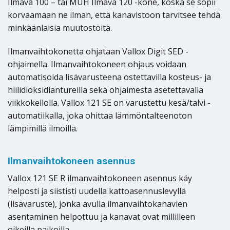
Ilmava 100 – tai MUH Ilmava 120 -kone, koska se sopii
korvaamaan ne ilman, että kanavistoon tarvitsee tehdä
minkäänlaisia muutostöitä.
Ilmanvaihtokonetta ohjataan Vallox Digit SED -
ohjaimella. Ilmanvaihtokoneen ohjaus voidaan
automatisoida lisävarusteena ostettavilla kosteus- ja
hiilidioksidiantureilla sekä ohjaimesta asetettavalla
viikkokellolla. Vallox 121 SE on varustettu kesä/talvi -
automatiikalla, joka ohittaa lämmöntalteenoton
lämpimillä ilmoilla.
Ilmanvaihtokoneen asennus
Vallox 121 SE R ilmanvaihtokoneen asennus käy
helposti ja siististi uudella kattoasennuslevyllä
(lisävaruste), jonka avulla ilmanvaihtokanavien
asentaminen helpottuu ja kanavat ovat millilleen
oikeilla paikoilla.