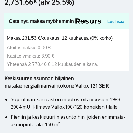
2,731.66
(alv 25.5%)
€
Osta nyt, maksa myöhemmin
Lue lisää
Maksa 231,53 €/kuukausi 12 kuukautta (0% korko).
Aloitusmaksu: 0,00 €
Käsittelymaksu: 3,90 €
Yhteensä 2 778,46 € 12 kuukauden aikana.
Keskisuuren asunnon hiljainen
matalaenergiailmanvaihtokone Vallox 121 SE R
Sopii ilman kanaviston muutostöitä vuosien 1983-
2004 mUH-Ilmava Vallox100/120 koneiden tilalle
Pieniin ja keskisuuriin asuntoihin, joiden enimmäis-
asuinpinta-ala: 160 m²