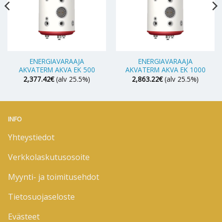
ENERGIAVARAAJA
ENERGIAVARAAJA
AKVATERM AKVA EK 500
AKVATERM AKVA EK 1000
2,377.42
€
(alv 25.5%)
2,863.22
€
(alv 25.5%)
INFO
Yhteystiedot
Verkkolaskutusosoite
Myynti- ja toimitusehdot
Tietosuojaseloste
Evästeet