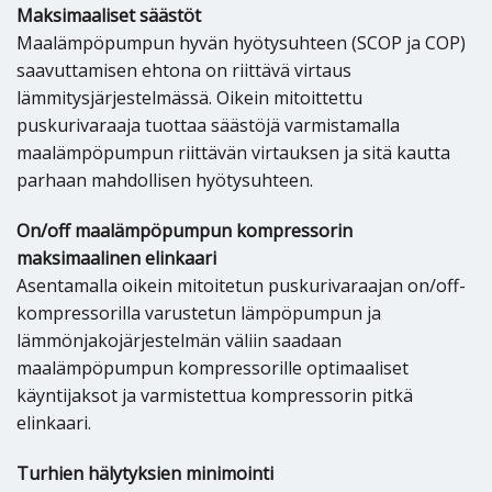
Maksimaaliset säästöt
Maalämpöpumpun hyvän hyötysuhteen (SCOP ja COP)
saavuttamisen ehtona on riittävä virtaus
lämmitysjärjestelmässä. Oikein mitoittettu
puskurivaraaja tuottaa säästöjä varmistamalla
maalämpöpumpun riittävän virtauksen ja sitä kautta
parhaan mahdollisen hyötysuhteen.
On/off maalämpöpumpun kompressorin
maksimaalinen elinkaari
Asentamalla oikein mitoitetun puskurivaraajan on/off-
kompressorilla varustetun lämpöpumpun ja
lämmönjakojärjestelmän väliin saadaan
maalämpöpumpun kompressorille optimaaliset
käyntijaksot ja varmistettua kompressorin pitkä
elinkaari.
Turhien hälytyksien minimointi