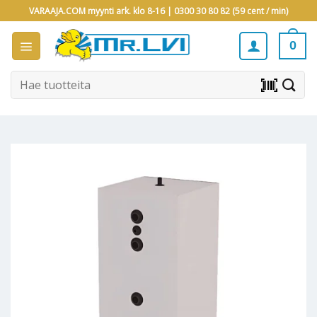
Skip
VARAAJA.COM myynti ark. klo 8-16 |
0300 30 80 82 (59 cent / min)
to
content
0
Etsi:
barcode_scanner