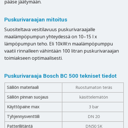
pääse jäätymään.
Puskurivaraajan mitoitus
Suositeltava vesitilavuus puskurivaraajalle
maalämpöpumpun yhteydessä on 10–15 l x
lämpöpumpun teho. Eli 10kW:n maalämpöpumppu
vaatii rinnalleen vähintään 100 litran puskurivaraajan
toimiakseen optimaalisesti.
Puskurivaraaja Bosch BC 500 tekniset tiedot
Säiliön materiaali
Ruostumaton teräs
Säiliön pinnan suojaus
käsittelemätön
Käyttöpaine max
3 bar
Tyhjennysventtiili
DN 20
Patteriliitäntä
DN50 SK