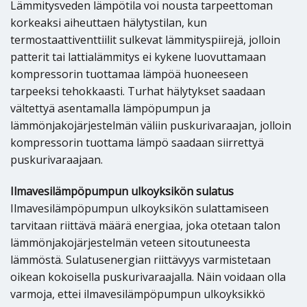
Lämmitysveden lämpötila voi nousta tarpeettoman
korkeaksi aiheuttaen hälytystilan, kun
termostaattiventtiilit sulkevat lämmityspiirejä, jolloin
patterit tai lattialämmitys ei kykene luovuttamaan
kompressorin tuottamaa lämpöä huoneeseen
tarpeeksi tehokkaasti. Turhat hälytykset saadaan
vältettyä asentamalla lämpöpumpun ja
lämmönjakojärjestelmän väliin puskurivaraajan, jolloin
kompressorin tuottama lämpö saadaan siirrettyä
puskurivaraajaan.
Ilmavesilämpöpumpun ulkoyksikön sulatus
Ilmavesilämpöpumpun ulkoyksikön sulattamiseen
tarvitaan riittävä määrä energiaa, joka otetaan talon
lämmönjakojärjestelmän veteen sitoutuneesta
lämmöstä. Sulatusenergian riittävyys varmistetaan
oikean kokoisella puskurivaraajalla. Näin voidaan olla
varmoja, ettei ilmavesilämpöpumpun ulkoyksikkö