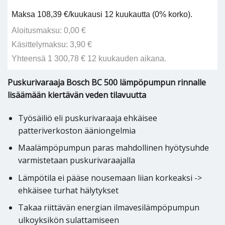
Maksa 108,39 €/kuukausi 12 kuukautta (0% korko).
Aloitusmaksu: 0,00 €
Käsittelymaksu: 3,90 €
Yhteensä 1 300,78 € 12 kuukauden aikana.
Puskurivaraaja Bosch BC 500 lämpöpumpun rinnalle
lisäämään kiertävän veden tilavuutta
Työsäiliö eli puskurivaraaja ehkäisee
patteriverkoston ääniongelmia
Maalämpöpumpun paras mahdollinen hyötysuhde
varmistetaan puskurivaraajalla
Lämpötila ei pääse nousemaan liian korkeaksi ->
ehkäisee turhat hälytykset
Takaa riittävän energian ilmavesilämpöpumpun
ulkoyksikön sulattamiseen