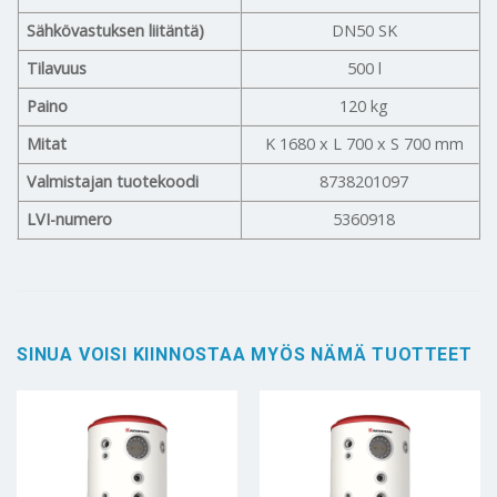
Sähkövastuksen liitäntä)
DN50 SK
Tilavuus
500 l
Paino
120 kg
Mitat
K 1680 x L 700 x S 700 mm
Valmistajan tuotekoodi
8738201097
LVI-numero
5360918
SINUA VOISI KIINNOSTAA MYÖS NÄMÄ TUOTTEET