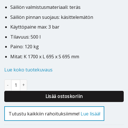
Säiliön valmistusmateriaali: teräs
Säiliön pinnan suojaus: käsittelemätön
Käyttöpaine max: 3 bar
Tilavuus: 500 l
Paino: 120 kg
Mitat: K 1700 x L 695 x S 695 mm
Lue koko tuotekuvaus
Puskurivaraaja Bosch BC 500 määrä
Lisää ostoskoriin
Tutustu kaikkiin rahoituksiimme!
Lue lisää!