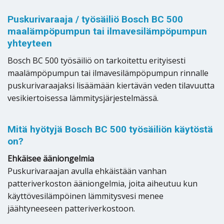
Puskurivaraaja / työsäiliö Bosch BC 500
maalämpöpumpun tai ilmavesilämpöpumpun
yhteyteen
Bosch BC 500 työsäiliö on tarkoitettu erityisesti
maalämpöpumpun tai ilmavesilämpöpumpun rinnalle
puskurivaraajaksi lisäämään kiertävän veden tilavuutta
vesikiertoisessa lämmitysjärjestelmässä.
Mitä hyötyjä Bosch BC 500 työsäiliön käytöstä
on?
Ehkäisee ääniongelmia
Puskurivaraajan avulla ehkäistään vanhan
patteriverkoston ääniongelmia, joita aiheutuu kun
käyttövesilämpöinen lämmitysvesi menee
jäähtyneeseen patteriverkostoon.