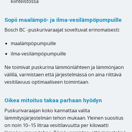
kiinteistössä
Sopii maalämpö- ja ilma-vesilämpöpumpuille
Bosch BC -puskurivaraajat soveltuvat erinomaisesti:
maalämpöpumpuille
ilma-vesilämpöpumpuille
Ne toimivat puskurina lämmönlähteen ja lämmönjaon
välillä, varmistaen että järjestelmässä on aina riittävä
vesitilavuus optimaaliseen toimintaan.
Oikea mitoitus takaa parhaan hyödyn
Puskurivaraajan koko kannattaa valita
lämmitysjärjestelmän tehon mukaan. Yleinen suositus
on noin 10–15 litraa vesitilavuutta per kilowatti