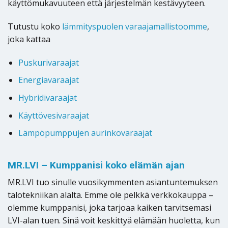
käyttömukavuuteen että järjestelmän kestävyyteen.
Tutustu koko
lämmityspuolen varaajamallistoomme
,
joka kattaa
Puskurivaraajat
Energiavaraajat
Hybridivaraajat
Käyttövesivaraajat
Lämpöpumppujen aurinkovaraajat
MR.LVI – Kumppanisi koko elämän ajan
MR.LVI tuo sinulle vuosikymmenten asiantuntemuksen
talotekniikan alalta. Emme ole pelkkä verkkokauppa –
olemme kumppanisi, joka tarjoaa kaiken tarvitsemasi
LVI-alan tuen. Sinä voit keskittyä elämään huoletta, kun