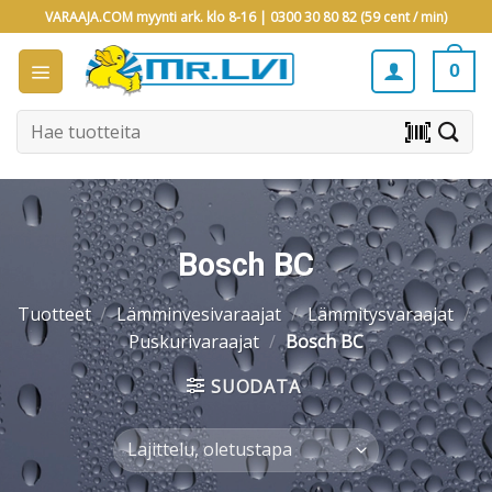
Skip
VARAAJA.COM myynti ark. klo 8-16 |
0300 30 80 82 (59 cent / min)
to
content
0
Etsi:
barcode_scanner
Bosch BC
Tuotteet
/
Lämminvesivaraajat
/
Lämmitysvaraajat
/
Puskurivaraajat
/
Bosch BC
SUODATA