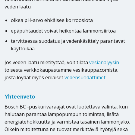
veden laatu:
oikea pH-arvo ehkäisee korroosiota
epäpuhtaudet voivat heikentää lämmönsiirtoa
tarvittaessa suodatus ja vedenkäsittely parantavat
käyttöikää
Jos veden laatu mietityttää, voit tilata
vesianalyysin
toisesta verkkokaupastamme vesikauppa.comista,
josta löydät myös erilaiset
vedensuodattimet
.
Yhteenveto
Bosch BC -puskurivaraajat ovat luotettava valinta, kun
halutaan parantaa lämpöpumpun toimintaa, lisätä
energiatehokkuutta ja varmistaa tasainen lämmönjako.
Oikein mitoitettuna ne tuovat merkittäviä hyötyjä sekä