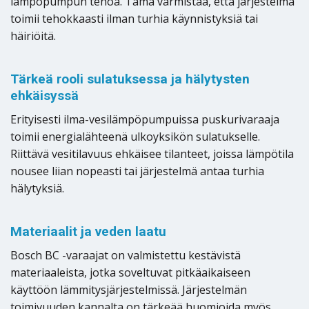
lämpöpumpun tehoa. Tämä varmistaa, että järjestelmä
toimii tehokkaasti ilman turhia käynnistyksiä tai
häiriöitä.
Tärkeä rooli sulatuksessa ja hälytysten
ehkäisyssä
Erityisesti ilma-vesilämpöpumpuissa puskurivaraaja
toimii energialähteenä ulkoyksikön sulatukselle.
Riittävä vesitilavuus ehkäisee tilanteet, joissa lämpötila
nousee liian nopeasti tai järjestelmä antaa turhia
hälytyksiä.
Materiaalit ja veden laatu
Bosch BC -varaajat on valmistettu kestävistä
materiaaleista, jotka soveltuvat pitkäaikaiseen
käyttöön lämmitysjärjestelmissä. Järjestelmän
toimivuuden kannalta on tärkeää huomioida myös