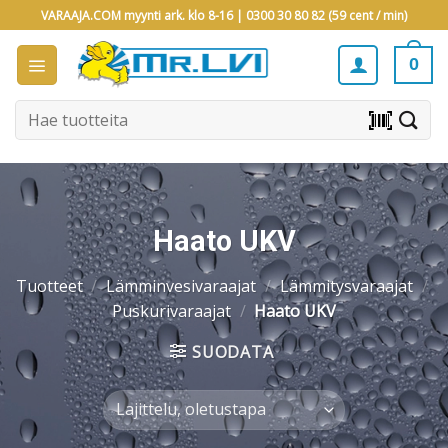
Skip
VARAAJA.COM myynti ark. klo 8-16 |
0300 30 80 82 (59 cent / min)
to
content
0
Etsi:
barcode_scanner
Haato UKV
Tuotteet
/
Lämminvesivaraajat
/
Lämmitysvaraajat
/
Puskurivaraajat
/
Haato UKV
SUODATA