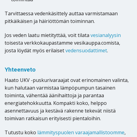
Tarvittaessa vedenkäsittely auttaa varmistamaan
pitkäikäisen ja häiriöttömän toiminnan.
Jos veden laatu mietityttää, voit tilata
vesianalyysin
toisesta verkkokaupastamme vesikauppa.comista,
josta löydät myös erilaiset
vedensuodattimet
.
Yhteenveto
Haato UKV -puskurivaraajat ovat erinomainen valinta,
kun halutaan varmistaa lämpöpumpun tasainen
toiminta, vähentää äänihaittoja ja parantaa
energiatehokkuutta. Kompakti koko, helppo
asennettavuus ja kestävä rakenne tekevät niistä
toimivan ratkaisun erityisesti pientaloihin.
Tutustu koko
lämmityspuolen varaajamallistoomme
,