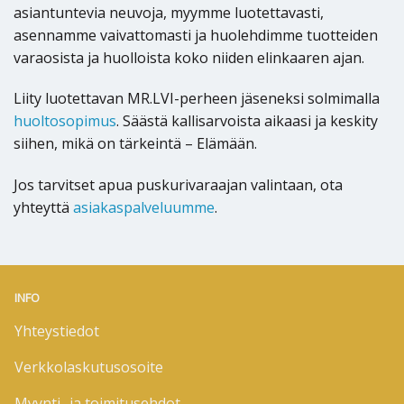
asiantuntevia neuvoja, myymme luotettavasti,
asennamme vaivattomasti ja huolehdimme tuotteiden
varaosista ja huolloista koko niiden elinkaaren ajan.
Liity luotettavan MR.LVI-perheen jäseneksi solmimalla
huoltosopimus
. Säästä kallisarvoista aikaasi ja keskity
siihen, mikä on tärkeintä – Elämään.
Jos tarvitset apua puskurivaraajan valintaan, ota
yhteyttä
asiakaspalveluumme
.
INFO
Yhteystiedot
Verkkolaskutusosoite
Myynti- ja toimitusehdot