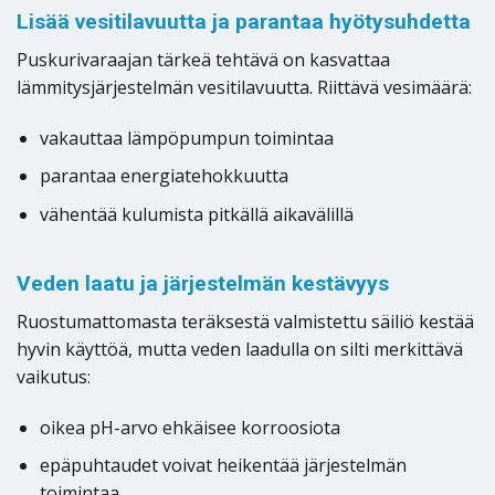
Lisää vesitilavuutta ja parantaa hyötysuhdetta
Puskurivaraajan tärkeä tehtävä on kasvattaa
lämmitysjärjestelmän vesitilavuutta. Riittävä vesimäärä:
vakauttaa lämpöpumpun toimintaa
parantaa energiatehokkuutta
vähentää kulumista pitkällä aikavälillä
Veden laatu ja järjestelmän kestävyys
Ruostumattomasta teräksestä valmistettu säiliö kestää
hyvin käyttöä, mutta veden laadulla on silti merkittävä
vaikutus:
oikea pH-arvo ehkäisee korroosiota
epäpuhtaudet voivat heikentää järjestelmän
toimintaa