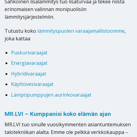
Sähköinen lisälämmitys tuo lisäturvaa ja tekee niistä
erinomaisen valinnan monipuolisiin
lämmitysjärjestelmiin.
Tutustu koko
lämmityspuolen varaajamallistoomme
,
joka kattaa
Puskurivaraajat
Energiavaraajat
Hybridivaraajat
Käyttövesivaraajat
Lämpöpumppujen aurinkovaraajat
MR.LVI – Kumppanisi koko elämän ajan
MR.LVI tuo sinulle vuosikymmenten asiantuntemuksen
talotekniikan alalta. Emme ole pelkkä verkkokauppa –