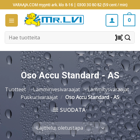
Skip
VARAAJA.COM myynti ark. klo 8-16 |
0300 30 80 82 (59 cent / min)
to
content
0
Etsi:
barcode_scanner
Oso Accu Standard - AS
Tuotteet
/
Lämminvesivaraajat
/
Lämmitysvaraajat
/
Puskurivaraajat
/
Oso Accu Standard - AS
SUODATA