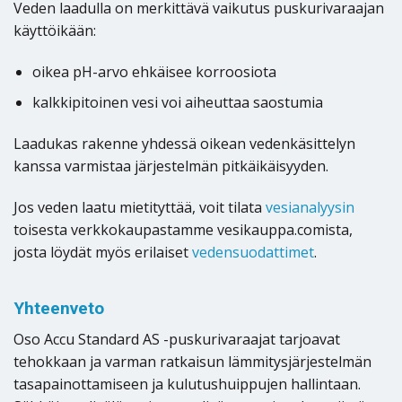
Veden laadulla on merkittävä vaikutus puskurivaraajan
käyttöikään:
oikea pH-arvo ehkäisee korroosiota
kalkkipitoinen vesi voi aiheuttaa saostumia
Laadukas rakenne yhdessä oikean vedenkäsittelyn
kanssa varmistaa järjestelmän pitkäikäisyyden.
Jos veden laatu mietityttää, voit tilata
vesianalyysin
toisesta verkkokaupastamme vesikauppa.comista,
josta löydät myös erilaiset
vedensuodattimet
.
Yhteenveto
Oso Accu Standard AS -puskurivaraajat tarjoavat
tehokkaan ja varman ratkaisun lämmitysjärjestelmän
tasapainottamiseen ja kulutushuippujen hallintaan.