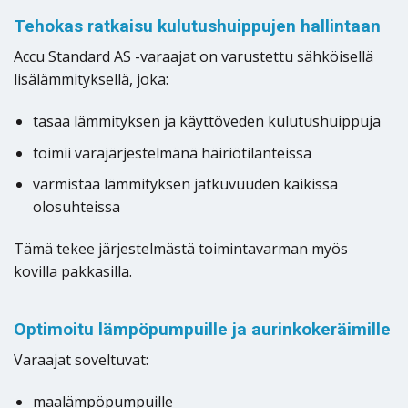
Tehokas ratkaisu kulutushuippujen hallintaan
Accu Standard AS -varaajat on varustettu sähköisellä
lisälämmityksellä, joka:
tasaa lämmityksen ja käyttöveden kulutushuippuja
toimii varajärjestelmänä häiriötilanteissa
varmistaa lämmityksen jatkuvuuden kaikissa
olosuhteissa
Tämä tekee järjestelmästä toimintavarman myös
kovilla pakkasilla.
Optimoitu lämpöpumpuille ja aurinkokeräimille
Varaajat soveltuvat:
maalämpöpumpuille