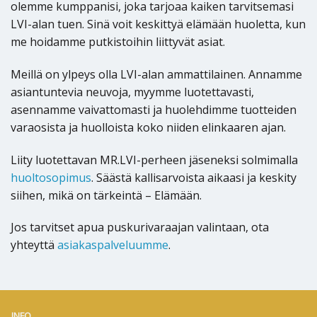
olemme kumppanisi, joka tarjoaa kaiken tarvitsemasi
LVI-alan tuen. Sinä voit keskittyä elämään huoletta, kun
me hoidamme putkistoihin liittyvät asiat.
Meillä on ylpeys olla LVI-alan ammattilainen. Annamme
asiantuntevia neuvoja, myymme luotettavasti,
asennamme vaivattomasti ja huolehdimme tuotteiden
varaosista ja huolloista koko niiden elinkaaren ajan.
Liity luotettavan MR.LVI-perheen jäseneksi solmimalla
huoltosopimus
. Säästä kallisarvoista aikaasi ja keskity
siihen, mikä on tärkeintä – Elämään.
Jos tarvitset apua puskurivaraajan valintaan, ota
yhteyttä
asiakaspalveluumme
.
INFO