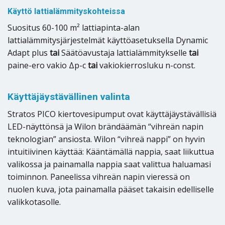
Käyttö lattialämmityskohteissa
Suositus 60-100 m² lattiapinta-alan
lattialämmitysjärjestelmät käyttöasetuksella Dynamic
Adapt plus
tai
Säätöavustaja lattialämmitykselle
tai
paine-ero vakio Δp-c
tai
vakiokierrosluku n-const.
Käyttäjäystävällinen valinta
Stratos PICO kiertovesipumput ovat käyttäjäystävällisiä
LED-näyttönsä ja Wilon brändäämän “vihreän napin
teknologian” ansiosta. Wilon “vihreä nappi” on hyvin
intuitiivinen käyttää: Kääntämällä nappia, saat liikuttua
valikossa ja painamalla nappia saat valittua haluamasi
toiminnon. Paneelissa vihreän napin vieressä on
nuolen kuva, jota painamalla pääset takaisin edelliselle
valikkotasolle.