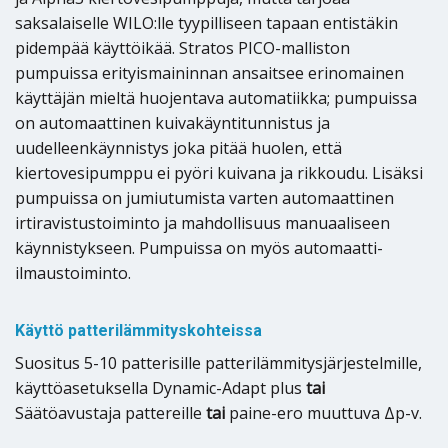
saksalaiselle WILO:lle tyypilliseen tapaan entistäkin
pidempää käyttöikää. Stratos PICO-malliston
pumpuissa erityismaininnan ansaitsee erinomainen
käyttäjän mieltä huojentava automatiikka; pumpuissa
on automaattinen kuivakäyntitunnistus ja
uudelleenkäynnistys joka pitää huolen, että
kiertovesipumppu ei pyöri kuivana ja rikkoudu. Lisäksi
pumpuissa on jumiutumista varten automaattinen
irtiravistustoiminto ja mahdollisuus manuaaliseen
käynnistykseen. Pumpuissa on myös automaatti-
ilmaustoiminto.
Käyttö patterilämmityskohteissa
Suositus 5-10 patterisille patterilämmitysjärjestelmille,
käyttöasetuksella Dynamic-Adapt plus
tai
Säätöavustaja pattereille
tai
paine-ero muuttuva Δp-v.