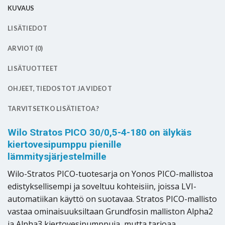
KUVAUS
LISÄTIEDOT
ARVIOT (0)
LISÄTUOTTEET
OHJEET, TIEDOSTOT JA VIDEOT
TARVITSETKO LISÄTIETOA?
Wilo Stratos PICO 30/0,5-4-180 on älykäs
kiertovesipumppu pienille
lämmitysjärjestelmille
Wilo-Stratos PICO-tuotesarja on Yonos PICO-mallistoa
edistyksellisempi ja soveltuu kohteisiin, joissa LVI-
automatiikan käyttö on suotavaa. Stratos PICO-mallisto
vastaa ominaisuuksiltaan Grundfosin malliston Alpha2
ja Alpha3 kiertovesipumppuja, mutta tarjoaa