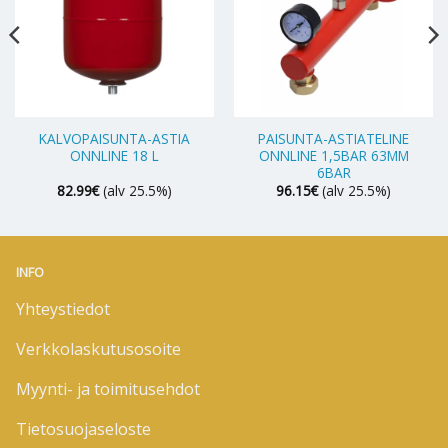
KALVOPAISUNTA-ASTIA
PAISUNTA-ASTIATELINE
ONNLINE 18 L
ONNLINE 1,5BAR 63MM
6BAR
82.99
€
(alv 25.5%)
96.15
€
(alv 25.5%)
INFO
Yhteystiedot
Verkkolaskutusosoite
Myynti- ja toimitusehdot
Tietosuojaseloste