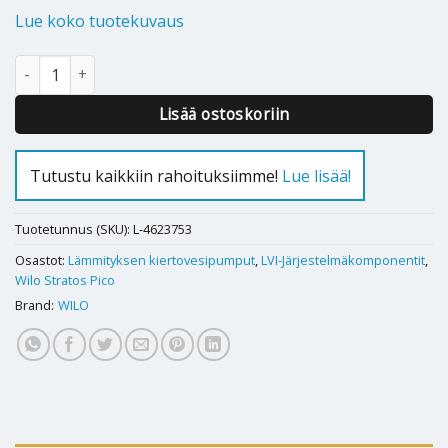
Lue koko tuotekuvaus
Kiertovesipumppu Wilo Stratos PICO 30/0,5-4-180 määrä
Lisää ostoskoriin
Tutustu kaikkiin rahoituksiimme!
Lue lisää!
Tuotetunnus (SKU):
L-4623753
Osastot:
Lämmityksen kiertovesipumput
,
LVI-Järjestelmäkomponentit
,
Wilo Stratos Pico
Brand:
WILO