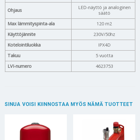
LED-näyttö ja analoginen
Ohjaus
säätö
Max lämmityspinta-ala
120 m2
Käyttöjännite
230V/50hz
Kotelointiluokka
IPX4D
Takuu
5 vuotta
LVI-numero
4623753
SINUA VOISI KIINNOSTAA MYÖS NÄMÄ TUOTTEET