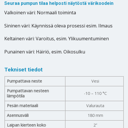
Seuraa pumpun tilaa helposti näytöstä värikoodein
Valkoinen väri: Normaali toiminta
Sininen väri: Käynnissä oleva prosessi esim. Ilmaus
Keltainen väri: Varoitus, esim. Ylikuumentuminen
Punainen väri: Häiriö, esim. Oikosulku
Tekniset tiedot
Pumpattava neste
Vesi
Pumpattavan nesteen
-10 – 110 °C
lämpötila
Pesän materiaali
Valurauta
Asennusväli
180 mm
Laipan kierteen koko
2”