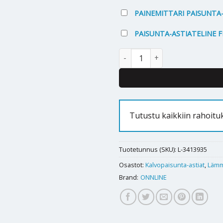
PAINEMITTARI PAISUNTA-
PAISUNTA-ASTIATELINE F
Paisunta-astiateline Onnline 1
Tutustu kaikkiin rahoit
Tuotetunnus (SKU):
L-3413935
Osastot:
Kalvopaisunta-astiat
,
Lämm
Brand:
ONNLINE