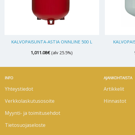
+
+
KALVOPAISUNTA-ASTIA ONNLINE 500 L
KALVOPAIS
1,011.08
€
(alv 25.5%)
INFO
AJANKOHTAISTA
Yhteystiedot
Artikkelit
Verkkolaskutusosoite
Hinnastot
Myynti- ja toimitusehdot
Tietosuojaseloste