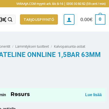
VARAAJA.COM myynti ark. klo 8-16 |
0300 30 80 82 (59 cent / min)
barcode_scanner
0
0.00
€
TARJOUSPYYNTÖ
onentit
/
Lämmityksen tuotteet
/
Kalvopaisunta-astiat
ATELINE ONNLINE 1,5BAR 63MM
min
Lue lisää