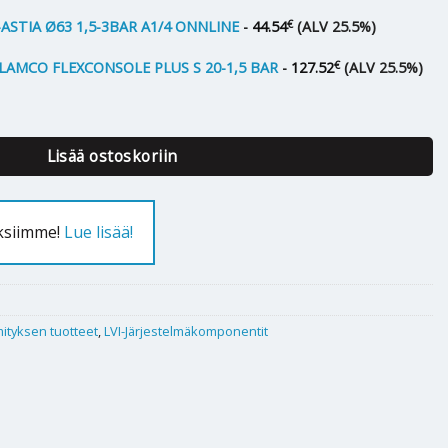
€
ASTIA Ø63 1,5-3BAR A1/4 ONNLINE
-
44.54
(ALV 25.5%)
€
LAMCO FLEXCONSOLE PLUS S 20-1,5 BAR
-
127.52
(ALV 25.5%)
,5bar 63mm 6bar määrä
Lisää ostoskoriin
uksiimme!
Lue lisää!
ityksen tuotteet
,
LVI-Järjestelmäkomponentit