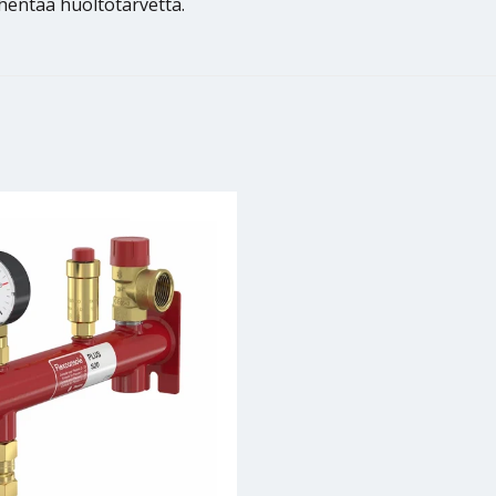
ähentää huoltotarvetta.