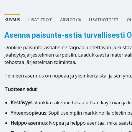
KUVAUS
LISÄTIEDOT
ARVIOT (0)
LISÄTUOTTEET
OH
Asenna paisunta-astia turvallisesti O
Onnline paisunta-astiateline tarjoaa luotettavan ja kestä
jäähdytysjärjestelmien tarpeisiin. Laadukkaasta materiaali
tehostaa järjestelmän toimintaa.
Telineen asennus on nopeaa ja yksinkertaista, ja sen yhte
Tuotteen edut:
Kestävyys:
Vankka rakenne takaa pitkän käyttöiän ja ke
Yhteensopivuus:
Sopii useimpiin markkinoilla oleviin p
Helppo asennus:
Nopea ja helppo asentaa, mikä säästää