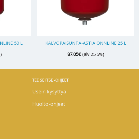
+
LINE 50 L
KALVOPAISUNTA-ASTIA ONNLINE 25 L
)
87.05
€
(alv 25.5%)
TEE SE ITSE -OHJEET
Usein kysyttyä
Huolto-ohjeet