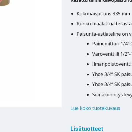
Kasattu teline kalvopaisunta
Kokonaispituus 335 mm
Runko maalattua terästä
Paisunta-astiateline on va
Painemittari 1/4” 
Varoventtiili 1/2”-
Ilmanpoistoventtii
Yhde 3/4” SK pais
Yhde 3/4” SK paisu
Seinäkiinnitys lev
Lue koko tuotekuvaus
Lisätuotteet