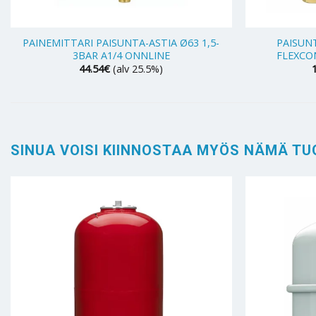
+
+
PAINEMITTARI PAISUNTA-ASTIA Ø63 1,5-
PAISUN
3BAR A1/4 ONNLINE
FLEXCON
44.54
€
(alv 25.5%)
SINUA VOISI KIINNOSTAA MYÖS NÄMÄ TU