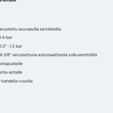
-astialle
rustettu seuraavilla tarvikkeilla:
0-6 bar
1/2” -1,5 bar
li 3/8” varustettuna automaattisella sulkuventtiilillä
untaputkelle
nta-astialle
y kahdella ruuvilla