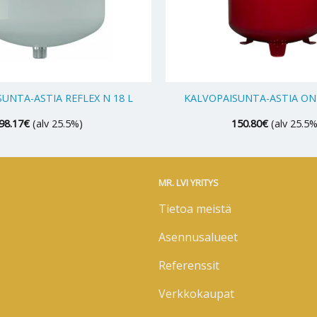
+
UNTA-ASTIA REFLEX N 18 L
KALVOPAISUNTA-ASTIA ONN
98.17
€
(alv 25.5%)
150.80
€
(alv 25.5%
MR. LVI YRITYS
Tietoa meistä
Asennusalueet
Referenssit
Verkkokaupat