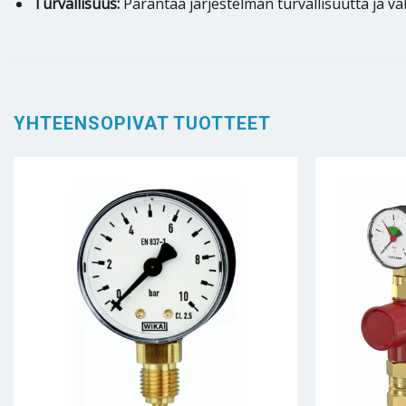
Turvallisuus:
Parantaa järjestelmän turvallisuutta ja v
YHTEENSOPIVAT TUOTTEET