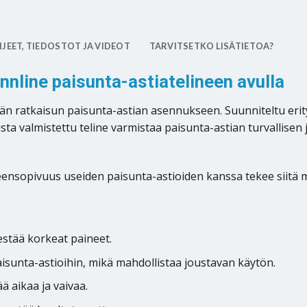
JEET, TIEDOSTOT JA VIDEOT
TARVITSETKO LISÄTIETOA?
nnline paisunta-astiatelineen avulla
vän ratkaisun paisunta-astian asennukseen. Suunniteltu erit
sta valmistettu teline varmistaa paisunta-astian turvallisen
ensopivuus useiden paisunta-astioiden kanssa tekee siitä mo
stää korkeat paineet.
aisunta-astioihin, mikä mahdollistaa joustavan käytön.
 aikaa ja vaivaa.