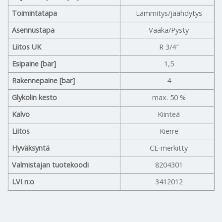
Toimintatapa
Lämmitys/jäähdytys
Asennustapa
Vaaka/Pysty
Liitos UK
R 3/4″
Esipaine [bar]
1,5
Rakennepaine [bar]
4
Glykolin kesto
max. 50 %
Kalvo
Kiinteä
Liitos
Kierre
Hyväksyntä
CE-merkitty
Valmistajan tuotekoodi
8204301
LVI n:o
3412012