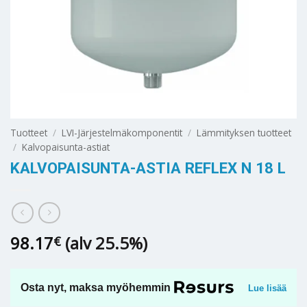
Tuotteet
/
LVI-Järjestelmäkomponentit
/
Lämmityksen tuotteet
/
Kalvopaisunta-astiat
KALVOPAISUNTA-ASTIA REFLEX N 18 L
98.17
(alv 25.5%)
€
Osta nyt, maksa myöhemmin
Lue lisää