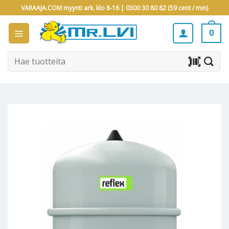
Skip
VARAAJA.COM myynti ark. klo 8-16 |
0300 30 80 82 (59 cent / min)
to
content
0
Etsi:
barcode_scanner