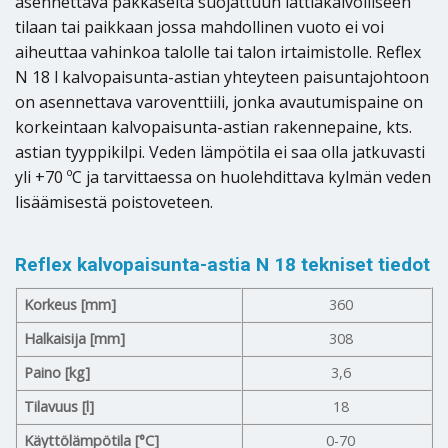
asennettava pakkaselta suojattuun lattiakaivolliseen
tilaan tai paikkaan jossa mahdollinen vuoto ei voi
aiheuttaa vahinkoa talolle tai talon irtaimistolle. Reflex
N 18 l kalvopaisunta-astian yhteyteen paisuntajohtoon
on asennettava varoventtiili, jonka avautumispaine on
korkeintaan kalvopaisunta-astian rakennepaine, kts.
astian tyyppikilpi. Veden lämpötila ei saa olla jatkuvasti
yli +70 ºC ja tarvittaessa on huolehdittava kylmän veden
lisäämisestä poistoveteen.
Reflex kalvopaisunta-astia N 18 tekniset tiedot
Korkeus [mm]
360
Halkaisija [mm]
308
Paino [kg]
3,6
Tilavuus [l]
18
Käyttölämpötila [°C]
0-70