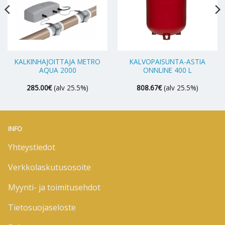
KALKINHAJOITTAJA METRO
KALVOPAISUNTA-ASTIA
AQUA 2000
ONNLINE 400 L
285.00
€
(alv 25.5%)
808.67
€
(alv 25.5%)
INFO
Yhteystiedot
Verkkolaskutusosoite
Myynti- ja toimitusehdot
Tietosuojaseloste