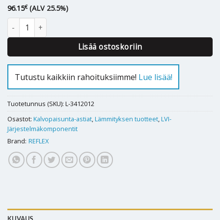
€
96.15
(ALV 25.5%)
Kalvopaisunta-astia REFLEX N 18 L määrä
Lisää ostoskoriin
Tutustu kaikkiin rahoituksiimme!
Lue lisää!
Tuotetunnus (SKU):
L-3412012
Osastot:
Kalvopaisunta-astiat
,
Lämmityksen tuotteet
,
LVI-
Järjestelmäkomponentit
Brand:
REFLEX
KUVAUS