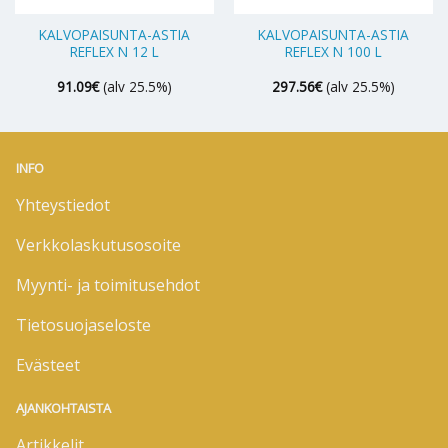
KALVOPAISUNTA-ASTIA
KALVOPAISUNTA-ASTIA
REFLEX N 12 L
REFLEX N 100 L
91.09
€
(alv 25.5%)
297.56
€
(alv 25.5%)
INFO
Yhteystiedot
Verkkolaskutusosoite
Myynti- ja toimitusehdot
Tietosuojaseloste
Evästeet
AJANKOHTAISTA
Artikkelit