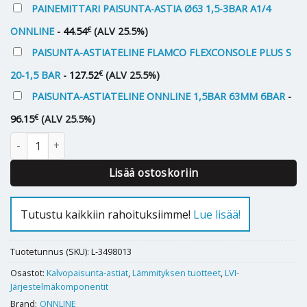
PAINEMITTARI PAISUNTA-ASTIA Ø63 1,5-3BAR A1/4
€
ONNLINE
-
44.54
(ALV 25.5%)
PAISUNTA-ASTIATELINE FLAMCO FLEXCONSOLE PLUS S
€
20-1,5 BAR
-
127.52
(ALV 25.5%)
PAISUNTA-ASTIATELINE ONNLINE 1,5BAR 63MM 6BAR
-
€
96.15
(ALV 25.5%)
Kalvopaisunta-astia Onnline 500 L määrä
Lisää ostoskoriin
Tutustu kaikkiin rahoituksiimme!
Lue lisää!
Tuotetunnus (SKU):
L-3498013
Osastot:
Kalvopaisunta-astiat
,
Lämmityksen tuotteet
,
LVI-
Järjestelmäkomponentit
Brand:
ONNLINE