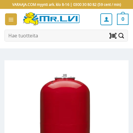
Skip
VARAAJA.COM myynti ark. klo 8-16 |
0300 30 80 82 (59 cent / min)
to
content
0
Etsi:
barcode_scanner