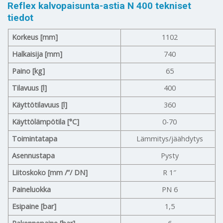
Reflex kalvopaisunta-astia N 400 tekniset
tiedot
Korkeus [mm]
1102
Halkaisija [mm]
740
Paino [kg]
65
Tilavuus [l]
400
Käyttötilavuus [l]
360
Käyttölämpötila [°C]
0-70
Toimintatapa
Lämmitys/jäähdytys
Asennustapa
Pysty
Liitoskoko [mm /”/ DN]
R 1″
Paineluokka
PN 6
Esipaine [bar]
1,5