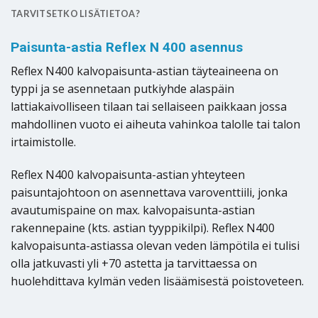
TARVITSETKO LISÄTIETOA?
Paisunta-astia Reflex N 400 asennus
Reflex N400 kalvopaisunta-astian täyteaineena on
typpi ja se asennetaan putkiyhde alaspäin
lattiakaivolliseen tilaan tai sellaiseen paikkaan jossa
mahdollinen vuoto ei aiheuta vahinkoa talolle tai talon
irtaimistolle.
Reflex N400 kalvopaisunta-astian yhteyteen
paisuntajohtoon on asennettava varoventtiili, jonka
avautumispaine on max. kalvopaisunta-astian
rakennepaine (kts. astian tyyppikilpi). Reflex N400
kalvopaisunta-astiassa olevan veden lämpötila ei tulisi
olla jatkuvasti yli +70 astetta ja tarvittaessa on
huolehdittava kylmän veden lisäämisestä poistoveteen.