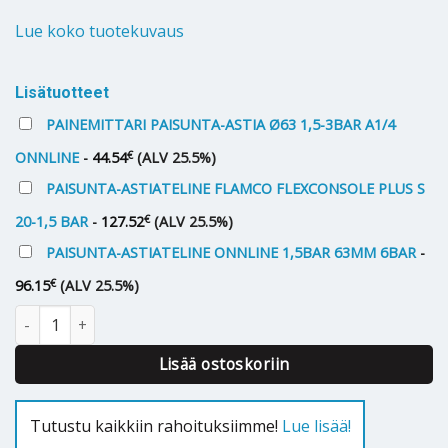
Lue koko tuotekuvaus
Lisätuotteet
PAINEMITTARI PAISUNTA-ASTIA Ø63 1,5-3BAR A1/4
€
ONNLINE
-
44.54
(ALV 25.5%)
PAISUNTA-ASTIATELINE FLAMCO FLEXCONSOLE PLUS S
€
20-1,5 BAR
-
127.52
(ALV 25.5%)
PAISUNTA-ASTIATELINE ONNLINE 1,5BAR 63MM 6BAR
-
€
96.15
(ALV 25.5%)
Kalvopaisunta-astia REFLEX N 400 6 bar määrä
Lisää ostoskoriin
Tutustu kaikkiin rahoituksiimme!
Lue lisää!