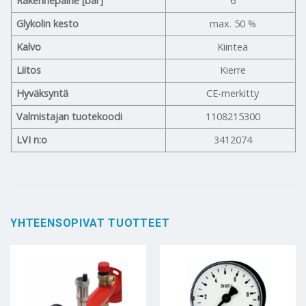
Rakennepaine [bar]
6
Glykolin kesto
max. 50 %
Kalvo
Kiinteä
Liitos
Kierre
Hyväksyntä
CE-merkitty
Valmistajan tuotekoodi
1108215300
LVI n:o
3412074
YHTEENSOPIVAT TUOTTEET