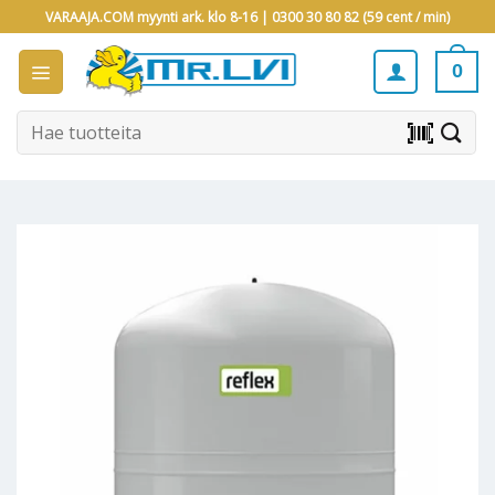
Skip
VARAAJA.COM myynti ark. klo 8-16 |
0300 30 80 82 (59 cent / min)
to
content
0
Etsi:
barcode_scanner