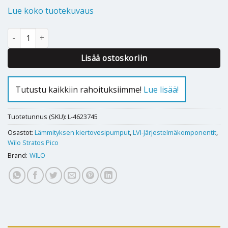
Lue koko tuotekuvaus
Kiertovesipumppu Wilo Stratos PICO 25/0,5-6-130 määrä
Lisää ostoskoriin
Tutustu kaikkiin rahoituksiimme!
Lue lisää!
Tuotetunnus (SKU):
L-4623745
Osastot:
Lämmityksen kiertovesipumput
,
LVI-Järjestelmäkomponentit
,
Wilo Stratos Pico
Brand:
WILO