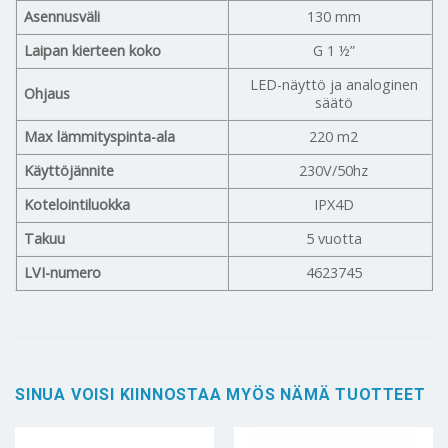
Asennusväli
130 mm
Laipan kierteen koko
G 1 ½”
LED-näyttö ja analoginen
Ohjaus
säätö
Max lämmityspinta-ala
220 m2
Käyttöjännite
230V/50hz
Kotelointiluokka
IPX4D
Takuu
5 vuotta
LVI-numero
4623745
SINUA VOISI KIINNOSTAA MYÖS NÄMÄ TUOTTEET