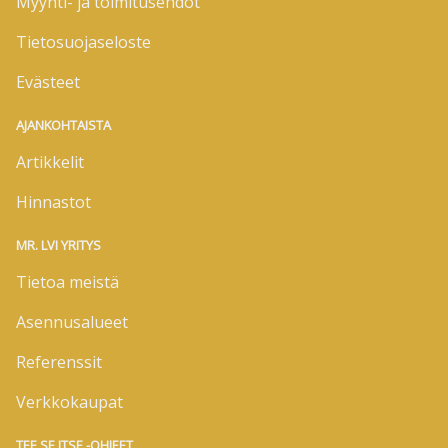
Myynti- ja toimitusehdot
Tietosuojaseloste
Evästeet
AJANKOHTAISTA
Artikkelit
Hinnastot
MR. LVI YRITYS
Tietoa meistä
Asennusalueet
Referenssit
Verkkokaupat
TEE SE ITSE -OHJEET