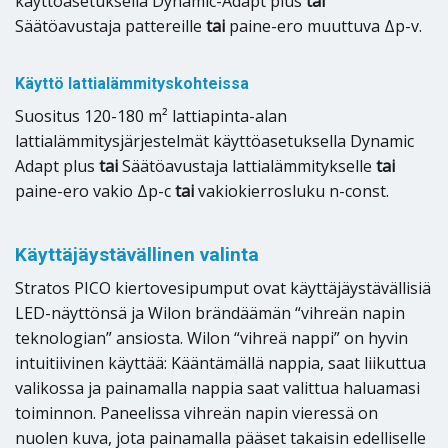
käyttöasetuksella Dynamic-Adapt plus
tai
Säätöavustaja pattereille
tai
paine-ero muuttuva Δp-v.
Käyttö lattialämmityskohteissa
Suositus 120-180 m² lattiapinta-alan
lattialämmitysjärjestelmät käyttöasetuksella Dynamic
Adapt plus
tai
Säätöavustaja lattialämmitykselle
tai
paine-ero vakio Δp-c
tai
vakiokierrosluku n-const.
Käyttäjäystävällinen valinta
Stratos PICO kiertovesipumput ovat käyttäjäystävällisiä
LED-näyttönsä ja Wilon brändäämän “vihreän napin
teknologian” ansiosta. Wilon “vihreä nappi” on hyvin
intuitiivinen käyttää: Kääntämällä nappia, saat liikuttua
valikossa ja painamalla nappia saat valittua haluamasi
toiminnon. Paneelissa vihreän napin vieressä on
nuolen kuva, jota painamalla pääset takaisin edelliselle