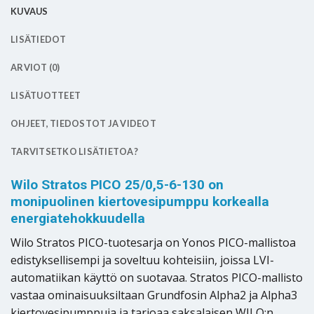
KUVAUS
LISÄTIEDOT
ARVIOT (0)
LISÄTUOTTEET
OHJEET, TIEDOSTOT JA VIDEOT
TARVITSETKO LISÄTIETOA?
Wilo Stratos PICO 25/0,5-6-130 on
monipuolinen kiertovesipumppu korkealla
energiatehokkuudella
Wilo Stratos PICO-tuotesarja on Yonos PICO-mallistoa
edistyksellisempi ja soveltuu kohteisiin, joissa LVI-
automatiikan käyttö on suotavaa. Stratos PICO-mallisto
vastaa ominaisuuksiltaan Grundfosin Alpha2 ja Alpha3
kiertovesipumppuja ja tarjoaa saksalaisen WILO:n