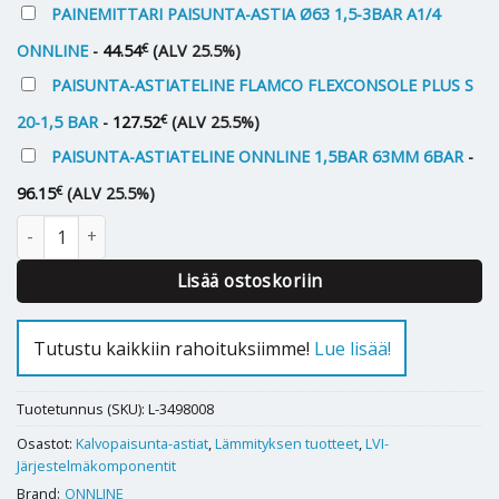
PAINEMITTARI PAISUNTA-ASTIA Ø63 1,5-3BAR A1/4
€
ONNLINE
-
44.54
(ALV 25.5%)
PAISUNTA-ASTIATELINE FLAMCO FLEXCONSOLE PLUS S
€
20-1,5 BAR
-
127.52
(ALV 25.5%)
PAISUNTA-ASTIATELINE ONNLINE 1,5BAR 63MM 6BAR
-
€
96.15
(ALV 25.5%)
Kalvopaisunta-astia Onnline 150 L määrä
Lisää ostoskoriin
Tutustu kaikkiin rahoituksiimme!
Lue lisää!
Tuotetunnus (SKU):
L-3498008
Osastot:
Kalvopaisunta-astiat
,
Lämmityksen tuotteet
,
LVI-
Järjestelmäkomponentit
Brand:
ONNLINE