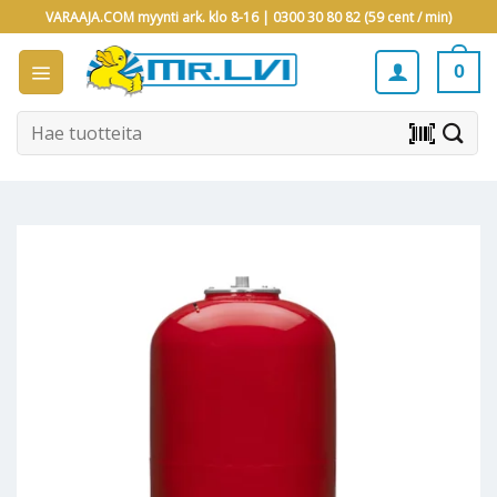
Skip
VARAAJA.COM myynti ark. klo 8-16 |
0300 30 80 82 (59 cent / min)
to
content
0
Etsi:
barcode_scanner