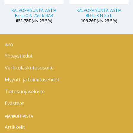
KALVOPAISUNTA-ASTIA
KALVOPAISUNTA-ASTIA
REFLEX N 250 6 BAR
REFLEX N 25 L
651.78
€
(alv 25.5%)
105.26
€
(alv 25.5%)
INFO
Yhteystiedot
Verkkolaskutusosoite
Myynti- ja toimitusehdot
Tietosuojaseloste
Evästeet
AJANKOHTAISTA
Artikkelit