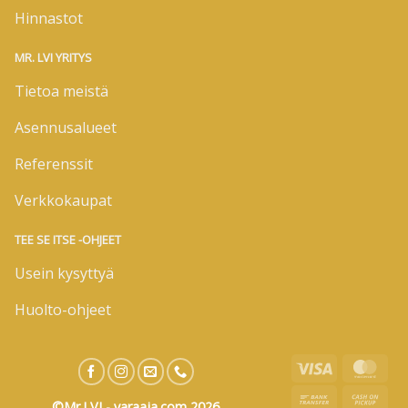
Hinnastot
MR. LVI YRITYS
Tietoa meistä
Asennusalueet
Referenssit
Verkkokaupat
TEE SE ITSE -OHJEET
Usein kysyttyä
Huolto-ohjeet
Visa
Mas
Bank
Cas
©Mr.LVI - varaaja.com 2026