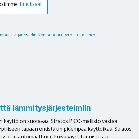
uksiimme!
Lue lisää!
umput
,
LVI-Järjestelmäkomponentit
,
Wilo Stratos Pico
ttä lämmitysjärjestelmiin
an käyttö on suotavaa. Stratos PICO-mallisto vastaa
pilliseen tapaan entistäkin pidempää käyttöikää. Stratos
issa on automaattinen kuivakäyntitunnistus ja