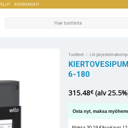
VELUT
REFERENSSIT
Etsi:
Tuotteet
/
LVI-Järjestelmäkomp
KIERTOVESIPUM
6-180
315.48
(alv 25.5%
€
Osta nyt, maksa myöhem
Maksa 30,19 €/kuukausi 12 