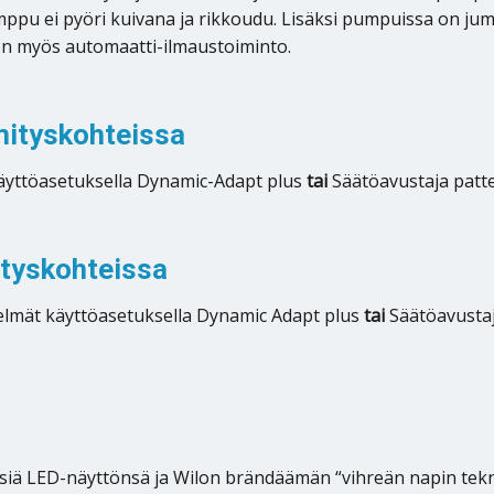
mppu ei pyöri kuivana ja rikkoudu. Lisäksi pumpuissa on jum
n myös automaatti-ilmaustoiminto.
mityskohteissa
, käyttöasetuksella Dynamic-Adapt plus
tai
Säätöavustaja patte
ityskohteissa
stelmät käyttöasetuksella Dynamic Adapt plus
tai
Säätöavustaj
isiä LED-näyttönsä ja Wilon brändäämän “vihreän napin tekn