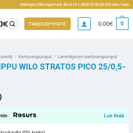
VARAAJA.COM myynti ark. klo 8-16 |
0300 30 80 82 (59 cent / min)
barcode_scanner
0
0.00
€
TARJOUSPYYNTÖ
onentit
/
Kiertovesipumput
/
Lämmityksen kiertovesipumput
PPU WILO STRATOS PICO 25/0,5-
)
min
Lue lisää
kuukautta (0% korko).