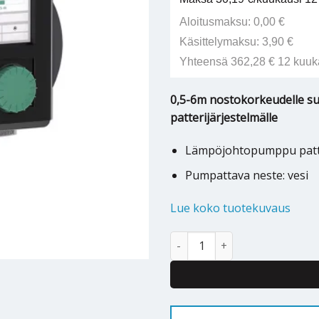
Aloitusmaksu: 0,00 €
Käsittelymaksu: 3,90 €
Yhteensä 362,28 € 12 kuuk
0,5-6m nostokorkeudelle suu
patterijärjestelmälle
Lämpöjohtopumppu patteri
Pumpattava neste: vesi
Lue koko tuotekuvaus
Kiertovesipumppu Wilo Stratos