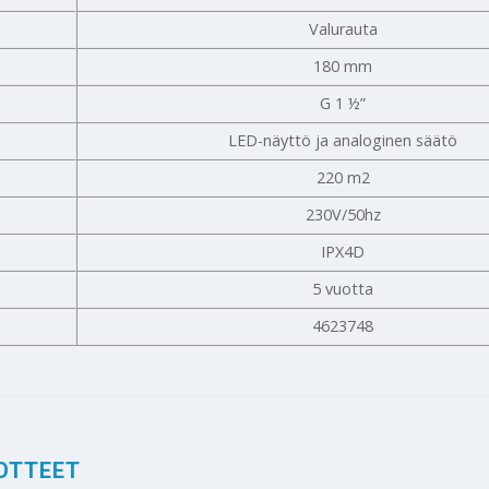
Valurauta
180 mm
G 1 ½”
LED-näyttö ja analoginen säätö
220 m2
230V/50hz
IPX4D
5 vuotta
4623748
OTTEET