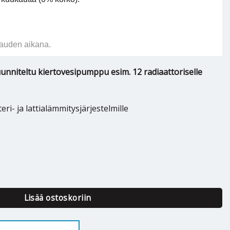
auden aikana.
nniteltu kiertovesipumppu esim. 12 radiaattoriselle
- ja lattialämmitysjärjestelmille
 PICO 25/0,5-6-180 määrä
Lisää ostoskoriin