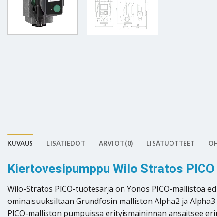
KUVAUS
LISÄTIEDOT
ARVIOT (0)
LISÄTUOTTEET
OH
Kiertovesipumppu Wilo Stratos PICO 
Wilo-Stratos PICO-tuotesarja on Yonos PICO-mallistoa edis
ominaisuuksiltaan Grundfosin malliston Alpha2 ja Alpha3 k
PICO-malliston pumpuissa erityismaininnan ansaitsee er