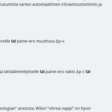
iutumista varten automaattinen irtiravistustoiminto ja
reille
tai
paine-ero muuttuva Δp-v.
a lattialämmitykselle
tai
paine-ero vakio Δp-c
tai
ologian” ansiosta. Wilon “vihreä nappi” on hyvin