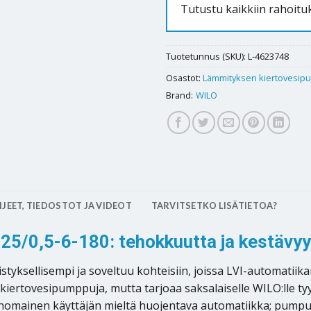
Tutustu kaikkiin rahoit
Tuotetunnus (SKU):
L-4623748
Osastot:
Lämmityksen kiertovesip
Brand:
WILO
JEET, TIEDOSTOT JA VIDEOT
TARVITSETKO LISÄTIETOA?
25/0,5-6-180: tehokkuutta ja kestävyy
tyksellisempi ja soveltuu kohteisiin, joissa LVI-automatiik
iertovesipumppuja, mutta tarjoaa saksalaiselle WILO:lle tyy
inomainen käyttäjän mieltä huojentava automatiikka; pumpu