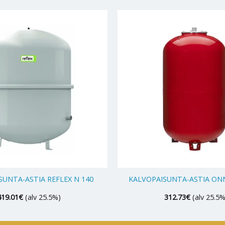
+
SUNTA-ASTIA REFLEX N 140
KALVOPAISUNTA-ASTIA ONN
419.01
€
(alv 25.5%)
312.73
€
(alv 25.5%