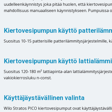
uudelleenkäynnistys joka pitää huolen, että kiertovesipu
mahdollisuus manuaaliseen käynnistykseen. Pumpuissa o
Kiertovesipumpun käyttö patteriläm
Suositus 10-15 patterisille patterilämmitysjärjestelmille
Kiertovesipumpun käyttö lattialämm
Suositus 120-180 m² lattiapinta-alan lattialämmitysjärje
vakiokierrosluku n-const.
Käyttäjäystävällinen valinta
Wilo Stratos PICO kiertovesipumput ovat käyttäjäystäväll