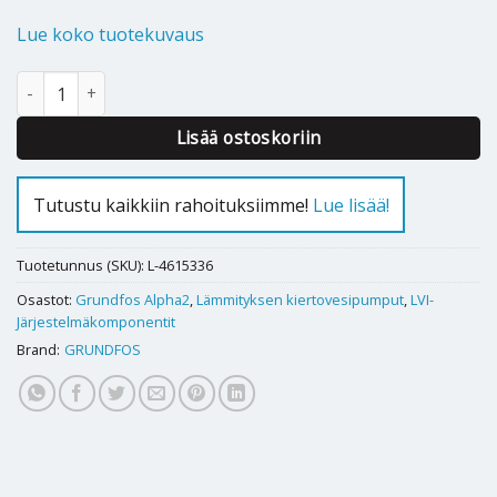
Lue koko tuotekuvaus
Kiertovesipumppu Grundfos Alpha2 15-60 130 määrä
Lisää ostoskoriin
Tutustu kaikkiin rahoituksiimme!
Lue lisää!
Tuotetunnus (SKU):
L-4615336
Osastot:
Grundfos Alpha2
,
Lämmityksen kiertovesipumput
,
LVI-
Järjestelmäkomponentit
Brand:
GRUNDFOS