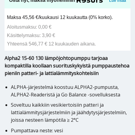
Osta nyt, maksa myöhemmin
Lue lisää
Maksa 45,56 €/kuukausi 12 kuukautta (0% korko).
Aloitusmaksu: 0,00 €
Käsittelymaksu: 3,90 €
Yhteensä 546,77 € 12 kuukauden aikana.
Alpha2 15-60 130 lämpöjohtopumppu tarjoaa
kompaktilla koollaan suorituskykyistä pumppaustehoa
pieniin patteri- ja lattialämmityskohteisiin
ALPHA-järjestelmä koostuu ALPHA2-pumpusta,
ALPHA2-Readeristä ja Go Balance -sovelluksesta
Soveltuu kaikkiin vesikiertoisiin patteri ja
lattialämmitysjärjestelmiin ja jäähdytysjärjestelmiin,
joissa nesteen lämpötila ≥ 2°C
Pumpattava neste: vesi