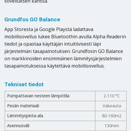
sovelluksen kanssa.
Grundfos GO Balance
App Storesta ja Google Playstä ladattava
mobiilisovellus lukee Bluetoothin avulla Alpha Readerin
tiedot ja opastaa käyttäjän intuitiivisesti läpi
järjestelmän tasapainotuksen. Grundfosin GO Balance
on markkinoiden ensimmäinen lämmitysjärjestelmien
tasapainotuksessa käytettävä mobiilisovellus.
Tekniset tiedot
Pumpattavan nesteen lämpötila
2-110 °C
Pesän materiaali
Valurauta
Lämmityspinta-ala
80-160m2
Asennusväli
130mm