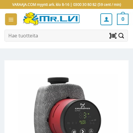
Skip
VARAAJA.COM myynti ark. klo 8-16 |
0300 30 80 82 (59 cent / min)
to
content
0
Etsi:
barcode_scanner