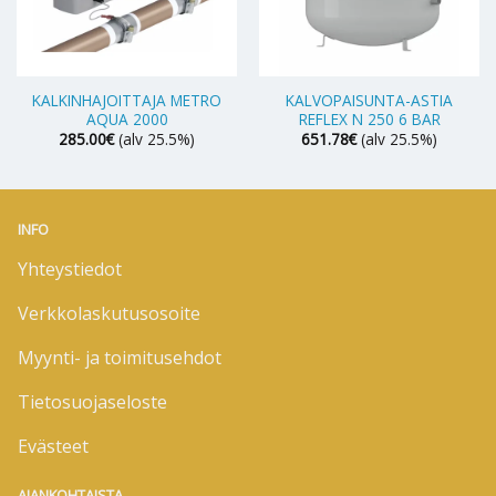
KALKINHAJOITTAJA METRO
KALVOPAISUNTA-ASTIA
AQUA 2000
REFLEX N 250 6 BAR
285.00
€
(alv 25.5%)
651.78
€
(alv 25.5%)
INFO
Yhteystiedot
Verkkolaskutusosoite
Myynti- ja toimitusehdot
Tietosuojaseloste
Evästeet
AJANKOHTAISTA