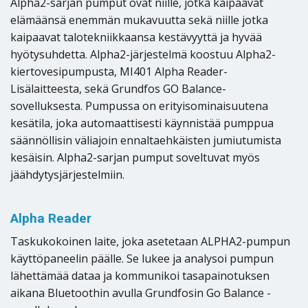
Alpha2-sarjan pumput ovat niille, jotka kaipaavat
elämäänsä enemmän mukavuutta sekä niille jotka
kaipaavat talotekniikkaansa kestävyyttä ja hyvää
hyötysuhdetta. Alpha2-järjestelmä koostuu Alpha2-
kiertovesipumpusta, MI401 Alpha Reader-
Lisälaitteesta, sekä Grundfos GO Balance-
sovelluksesta. Pumpussa on erityisominaisuutena
kesätila, joka automaattisesti käynnistää pumppua
säännöllisin väliajoin ennaltaehkäisten jumiutumista
kesäisin. Alpha2-sarjan pumput soveltuvat myös
jäähdytysjärjestelmiin.
Alpha Reader
Taskukokoinen laite, joka asetetaan ALPHA2-pumpun
käyttöpaneelin päälle. Se lukee ja analysoi pumpun
lähettämää dataa ja kommunikoi tasapainotuksen
aikana Bluetoothin avulla Grundfosin Go Balance -