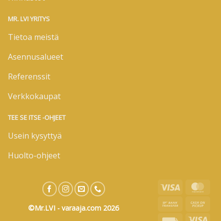
MR. LVI YRITYS
Tietoa meistä
Asennusalueet
Referenssit
Verkkokaupat
TEE SE ITSE -OHJEET
Usein kysyttyä
Huolto-ohjeet
Visa
Mas
Bank
Cas
©Mr.LVI - varaaja.com 2026
Transfer
on
Invoice
Visa