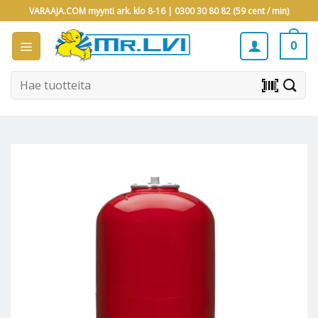
Skip
VARAAJA.COM myynti ark. klo 8-16 |
0300 30 80 82 (59 cent / min)
to
content
0
Etsi:
barcode_scanner