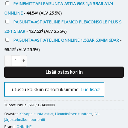
PAINEMITTARI PAISUNTA-ASTIA Ø63 1,5-3BAR A1/4
€
ONNLINE
-
44.54
(ALV 25.5%)
PAISUNTA-ASTIATELINE FLAMCO FLEXCONSOLE PLUS S
€
20-1,5 BAR
-
127.52
(ALV 25.5%)
PAISUNTA-ASTIATELINE ONNLINE 1,5BAR 63MM 6BAR
-
€
96.15
(ALV 25.5%)
Kalvopaisunta-astia Onnline 200 L määrä
Lisää ostoskoriin
Tutustu kaikkiin rahoituksiimme!
Lue lisää!
Tuotetunnus (SKU):
L-3498009
Osastot:
Kalvopaisunta-astiat
,
Lämmityksen tuotteet
,
LVI-
Järjestelmäkomponentit
Brand:
ONNLINE