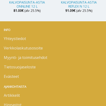
KALVOPAISUNTA-ASTIA
KALVOPAISUNTA-ASTIA
ONNLINE 12 L
REFLEX N 12 L
81.00
€
(alv 25.5%)
91.09
€
(alv 25.5%)
INFO
Yhteystiedot
Verkkolaskutusosoite
Myynti- ja toimitusehdot
Tietosuojaseloste
Evästeet
AJANKOHTAISTA
Artikkelit
Hinnastot