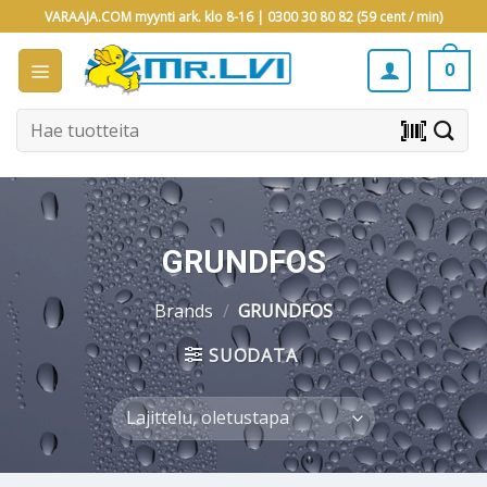
Skip
VARAAJA.COM myynti ark. klo 8-16 |
0300 30 80 82 (59 cent / min)
to
content
0
Etsi:
barcode_scanner
GRUNDFOS
Brands
/
GRUNDFOS
SUODATA