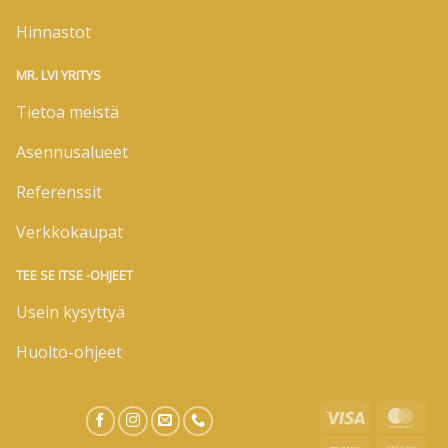
Hinnastot
MR. LVI YRITYS
Tietoa meistä
Asennusalueet
Referenssit
Verkkokaupat
TEE SE ITSE -OHJEET
Usein kysyttyä
Huolto-ohjeet
Visa
Mas