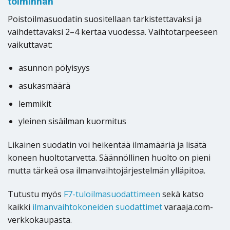
toiminnan
Poistoilmasuodatin suositellaan tarkistettavaksi ja
vaihdettavaksi 2–4 kertaa vuodessa. Vaihtotarpeeseen
vaikuttavat:
asunnon pölyisyys
asukasmäärä
lemmikit
yleinen sisäilman kuormitus
Likainen suodatin voi heikentää ilmamääriä ja lisätä
koneen huoltotarvetta. Säännöllinen huolto on pieni
mutta tärkeä osa ilmanvaihtojärjestelmän ylläpitoa.
Tutustu myös
F7-tuloilmasuodattimeen
sekä katso
kaikki
ilmanvaihtokoneiden suodattimet
varaaja.com-
verkkokaupasta.