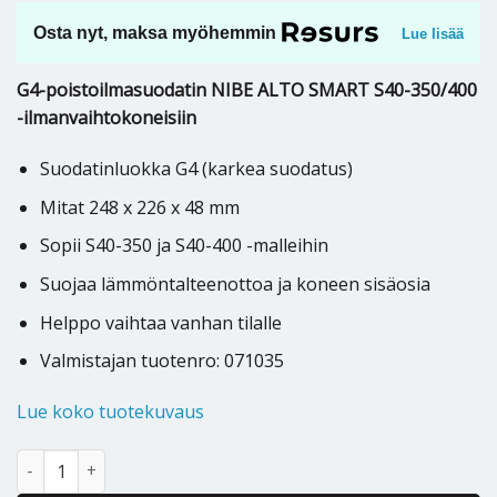
Osta nyt, maksa myöhemmin
Lue lisää
G4-poistoilmasuodatin NIBE ALTO SMART S40-350/400
-ilmanvaihtokoneisiin
Suodatinluokka G4 (karkea suodatus)
Mitat 248 x 226 x 48 mm
Sopii S40-350 ja S40-400 -malleihin
Suojaa lämmöntalteenottoa ja koneen sisäosia
Helppo vaihtaa vanhan tilalle
Valmistajan tuotenro: 071035
Lue koko tuotekuvaus
Ilmanvaihtokoneen suodatin Nibe Alto Smart S40-350/400 G4 (po