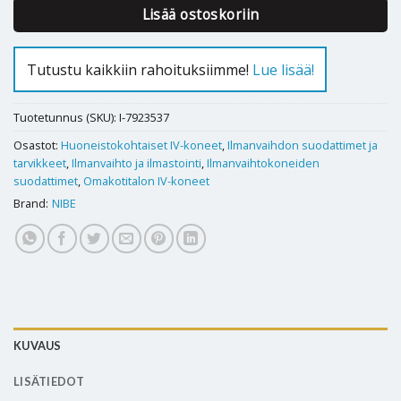
Lisää ostoskoriin
Tutustu kaikkiin rahoituksiimme!
Lue lisää!
Tuotetunnus (SKU):
I-7923537
Osastot:
Huoneistokohtaiset IV-koneet
,
Ilmanvaihdon suodattimet ja
tarvikkeet
,
Ilmanvaihto ja ilmastointi
,
Ilmanvaihtokoneiden
suodattimet
,
Omakotitalon IV-koneet
Brand:
NIBE
KUVAUS
LISÄTIEDOT