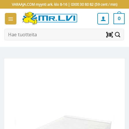
Skip
VARAAJA.COM myynti ark. klo 8-16 |
0300 30 80 82 (59 cent / min)
to
content
0
Etsi:
barcode_scanner