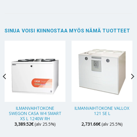
SINUA VOISI KIINNOSTAA MYÖS NÄMÄ TUOTTEET
ILMANVAIHTOKONE
ILMANVAIHTOKONE VALLOX
SWEGON CASA W4 SMART
121 SE L
XS L 1240W RH
3,389.52
€
(alv 25.5%)
2,731.66
€
(alv 25.5%)