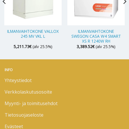
ILMANVAIHTOKONE VALLOX
ILMANVAIHTOKONE
245 MV VKL L
SWEGON CASA W4 SMART
XS R 1240W RH
5,211.73
€
(alv 25.5%)
3,389.52
€
(alv 25.5%)
INFO
Yhteystiedot
Verkkolaskutusosoite
Myynti- ja toimitusehdot
Tietosuojaseloste
Evästeet