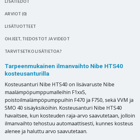
LISÄTIEDOT
ARVIOT (0)
LISÄTUOTTEET
OHJEET, TIEDOSTOT JA VIDEOT
TARVITSETKO LISÄTIETOA?
Tarpeenmukainen ilmanvaihto Nibe HTS40
kosteusanturilla
Kosteusanturi Nibe HTS40 on lisävaruste Nibe
maalämpöpumppumalleihin F1xx5,
poistoilmalämpöpumppuihin F470 ja F750, sekä VVM ja
SMO 40 sisäyksiköihin. Kosteusanturi Nibe HTS40
havaitsee, kun kosteuden raja-arvo saavutetaan, jolloin
ilmanvaihto tehostuu automaattisesti, kunnes kosteus
alenee ja haluttu arvo saavutetaan.