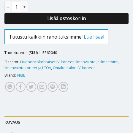
Kosteusanturi Nibe HTS40 määrä
Lisää ostoskoriin
Tutustu kaikkiin rahoituksiimme!
Lue lisää!
Tuotetunnus (SKU):
L-5362040
Osastot:
Huoneistokohtaiset IV-koneet
,
Ilmanvaihto ja ilmastointi
,
Ilmanvaihtokoneet ja LTO:t
,
Omakotitalon IV-koneet
Brand:
NIBE
KUVAUS