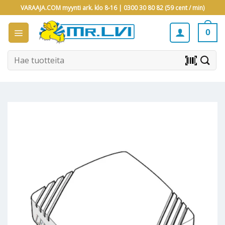
Skip
VARAAJA.COM myynti ark. klo 8-16 |
0300 30 80 82 (59 cent / min)
to
content
0
Etsi:
barcode_scanner