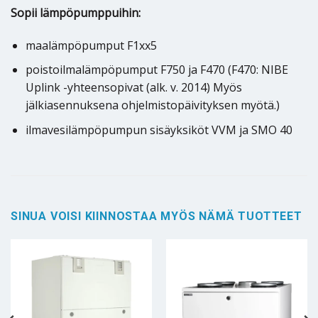
Sopii lämpöpumppuihin:
maalämpöpumput F1xx5
poistoilmalämpöpumput F750 ja F470 (F470: NIBE
Uplink -yhteensopivat (alk. v. 2014) Myös
jälkiasennuksena ohjelmistopäivityksen myötä.)
ilmavesilämpöpumpun sisäyksiköt VVM ja SMO 40
SINUA VOISI KIINNOSTAA MYÖS NÄMÄ TUOTTEET