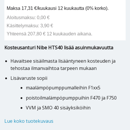
Maksa 17,31 €/kuukausi 12 kuukautta (0% korko).
Aloitusmaksu: 0,00 €
Käsittelymaksu: 3,90 €
Yhteensä 207,80 € 12 kuukauden aikana.
Kosteusanturi Nibe HTS40 lisää asuinmukavuutta
Havaitsee sisäilmasta lisääntyneen kosteuden ja
tehostaa ilmanvaihtoa tarpeen mukaan
Lisävaruste sopii
maalämpöpumppumalleihin F1xx5
poistoilmalämpöpumppuihin F470 ja F750
VVM ja SMO 40 sisäyksiköihin
Lue koko tuotekuvaus