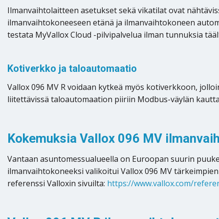
Ilmanvaihtolaitteen asetukset sekä vikatilat ovat nähtävi
ilmanvaihtokoneeseen etänä ja ilmanvaihtokoneen automaa
testata MyVallox Cloud -pilvipalvelua ilman tunnuksia tääl
Kotiverkko ja taloautomaatio
Vallox 096 MV R voidaan kytkeä myös kotiverkkoon, jolloin
liitettävissä taloautomaation piiriin Modbus-väylän kau
Kokemuksia Vallox 096 MV ilmanvai
Vantaan asuntomessualueella on Euroopan suurin puukerro
ilmanvaihtokoneeksi valikoitui Vallox 096 MV tärkeimpien
referenssi Valloxin sivuilta:
https://www.vallox.com/refer