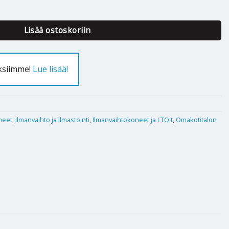
 R määrä
Lisää ostoskoriin
uksiimme!
Lue lisää!
neet
,
Ilmanvaihto ja ilmastointi
,
Ilmanvaihtokoneet ja LTO:t
,
Omakotitalon