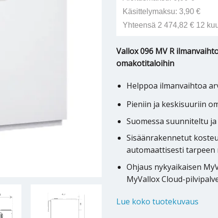
Käsittelymaksu: 3,90 €
Yhteensä 2 474,82 € 12 ku
Vallox 096 MV R ilmanvaihto
omakotitaloihin
Helppoa ilmanvaihtoa arv
Pieniin ja keskisuuriin o
Suomessa suunniteltu ja
Sisäänrakennetut kosteus
automaattisesti tarpeen 
Ohjaus nykyaikaisen MyVa
MyVallox Cloud-pilvipalve
Lue koko tuotekuvaus