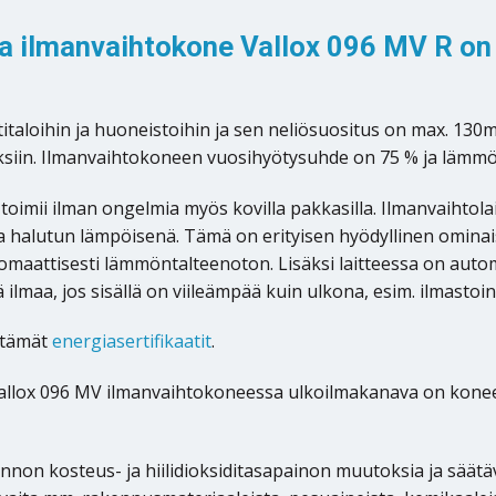
iva ilmanvaihtokone Vallox 096 MV R o
taloihin ja huoneistoihin ja sen neliösuositus on max. 130m
ksiin. Ilmanvaihtokoneen vuosihyötysuhde on 75 % ja lämm
toimii ilman ongelmia myös kovilla pakkasilla. Ilmanvaihtola
 halutun lämpöisenä. Tämä on erityisen hyödyllinen ominaisu
maattisesti lämmöntalteenoton. Lisäksi laitteessa on automa
ä ilmaa, jos sisällä on viileämpää kuin ulkona, esim. ilmastoi
öntämät
energiasertifikaatit
.
Vallox 096 MV ilmanvaihtokoneessa ulkoilmakanava on koneen 
asunnon kosteus- ja hiilidioksiditasapainon muutoksia ja sä