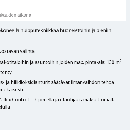
ukauden aikana.
koneella huipputekniikkaa huoneistoihin ja pieniin
ostavan valinta!
2
makotitaloihin ja asuntoihin joiden max. pinta-ala: 130 m
 tehty
- ja hiilidioksidianturit säätävät ilmanvaihdon tehoa
mukaisesti.
llox Control -ohjaimella ja etäohjaus maksuttomalla
lulla