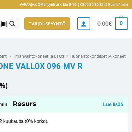
VARAAJA.COM myynti ark. klo 8-16 |
0300 30 80 82 (59 cent / min)
barcode_scanner
0
0.00
€
TARJOUSPYYNTÖ
ointi
/
Ilmanvaihtokoneet ja LTO:t
/
Huoneistokohtaiset IV-koneet
NE VALLOX 096 MV R
5%)
min
Lue lisää
 kuukautta (0% korko).