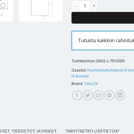
Ilmanvaihtokone Vallox 096 MV
Tutustu kaikkiin rahoit
Tuotetunnus (SKU):
L-7912030
Osastot:
Huoneistokohtaiset IV-ko
IV-koneet
Brand:
VALLOX
JEET, TIEDOSTOT JA VIDEOT
TARVITSETKO LISÄTIETOA?