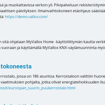
ssä ja muokattavissa verkon yli. Pilvipalveluun rekisteröit
ttisen päivityksen. Ilmanvaihtokoneen etäohjaus säästää e
tä:
https://demo.vallox.com/
 sitä ohjataan MyVallox Home -käyttöliittymän kautta verkko
tta suoraan ja käyttämällä MyVallox KNX-väylämuunninta my
htokoneesta
stalo, jossa on 186 asuntoa. Kerrostaloon valittiin huone
 vaatimuksien pohjalta, jotka olivat energiatehokkuuden lis
enssit/euroopan_suurin_puukerrostalo.html