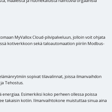
ta, maaleista ja huonekaluista haihtuvia orgaanisia
omaan MyVallox Cloud-pilvipalveluun, jolloin voit ohjata
ävissä kotiverkkoon sekä taloautomaation piiriin Modbus-
lämänrytmiin sopivat tilavalinnat, joissa ilmanvaihdon
 ja Tehostus.
ä energiaa. Esimerkiksi koko perheen ollessa poissa
lee takaisin kotiin. Ilmanvaihtokone muistuttaa sinua aina