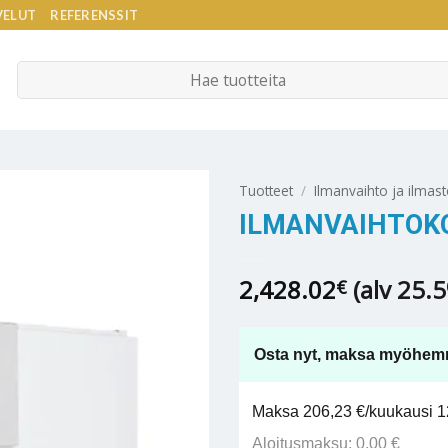
VELUT
REFERENSSIT
Etsi:
Tuotteet
/
Ilmanvaihto ja ilmast
ILMANVAIHTOKO
2,428.02
(alv 25.
€
Osta nyt, maksa myöhem
Maksa 206,23 €/kuukausi 12
Aloitusmaksu: 0,00 €