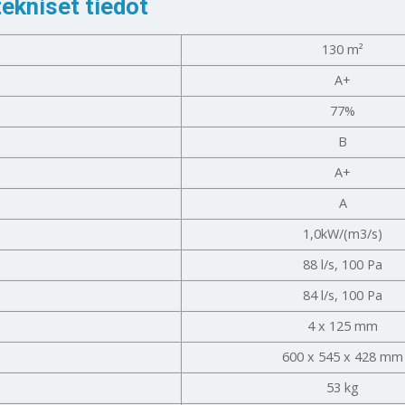
ekniset tiedot
130 m²
A+
77%
B
A+
A
1,0kW/(m3/s)
88 l/s, 100 Pa
84 l/s, 100 Pa
4 x 125 mm
600 x 545 x 428 mm
53 kg