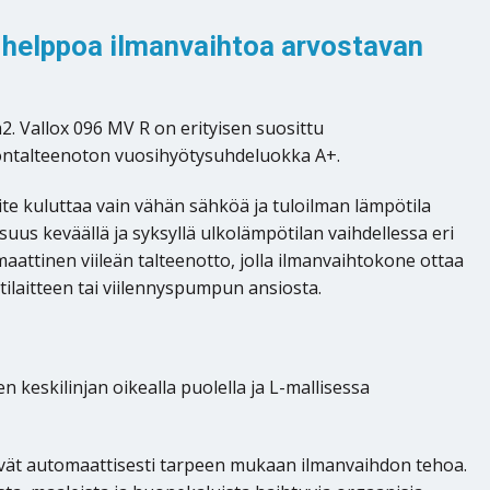
n helppoa ilmanvaihtoa arvostavan
2. Vallox 096 MV R on erityisen suosittu
öntalteenoton vuosihyötysuhdeluokka A+.
ite kuluttaa vain vähän sähköä ja tuloilman lämpötila
us keväällä ja syksyllä ulkolämpötilan vaihdellessa eri
attinen viileän talteenotto, jolla ilmanvaihtokone ottaa
ntilaitteen tai viilennyspumpun ansiosta.
keskilinjan oikealla puolella ja L-mallisessa
ätävät automaattisesti tarpeen mukaan ilmanvaihdon tehoa.