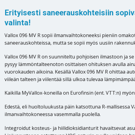
Erityisesti saneerauskohteisiin sop
valinta!
Vallox 096 MV R sopii ilmanvaihtokoneeksi pieniin omakoti
saneerauskohteissa, mutta se sopii myös uusiin rakennu
Vallox 096 MV R on suunniteltu pohjoisen ilmastoon ja se 
pysyy lämmöntalteenoton osittaisen ohituksen avulla aina
vuorokauden aikoina. Kesällä Vallox 096 MV R ohittaa auto
viileän talteen ja viilentää sillä ulkoa tulevaa lämpimämpä
Kaikilla MyVallox-koneilla on Eurofinsin (ent. VTT:n) my
Edestä, eli huoltoluukusta päin katsottuna R-mallisessa 
ilmanvaihtokoneessa vasemmalla puolella.
Integroidut kosteus- ja hiilidioksidianturit havaitsevat 