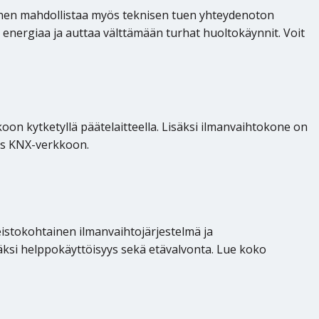
yminen mahdollistaa myös teknisen tuen yhteydenoton
nergiaa ja auttaa välttämään turhat huoltokäynnit. Voit
on kytketyllä päätelaitteella. Lisäksi ilmanvaihtokone on
ös KNX-verkkoon.
istokohtainen ilmanvaihtojärjestelmä ja
äksi helppokäyttöisyys sekä etävalvonta. Lue koko