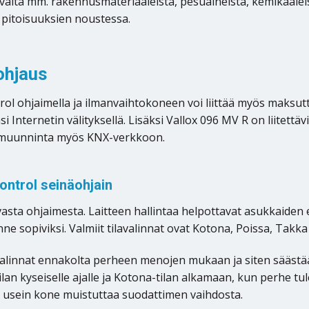
aita mm. rakennusmateriaaleista, pesuaineista, kemikaaleis
pitoisuuksien noustessa.
ohjaus
rol ohjaimella ja ilmanvaihtokoneen voi liittää myös maksutt
 Internetin välityksellä. Lisäksi Vallox 096 MV R on liitett
lämuunninta myös KNX-verkkoon.
ntrol seinäohjain
sta ohjaimesta. Laitteen hallintaa helpottavat asukkaiden e
ne sopiviksi. Valmiit tilavalinnat ovat Kotona, Poissa, Takka
avalinnat ennakolta perheen menojen mukaan ja siten säästä
ilan kyseiselle ajalle ja Kotona-tilan alkamaan, kun perhe tu
en usein kone muistuttaa suodattimen vaihdosta.