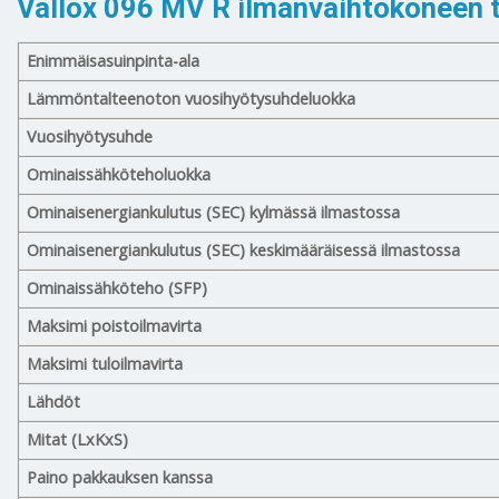
Vallox 096 MV R ilmanvaihtokoneen t
Enimmäisasuinpinta-ala
Lämmöntalteenoton vuosihyötysuhdeluokka
Vuosihyötysuhde
Ominaissähköteholuokka
Ominaisenergiankulutus (SEC) kylmässä ilmastossa
Ominaisenergiankulutus (SEC) keskimääräisessä ilmastossa
Ominaissähköteho (SFP)
Maksimi poistoilmavirta
Maksimi tuloilmavirta
Lähdöt
Mitat (LxKxS)
Paino pakkauksen kanssa