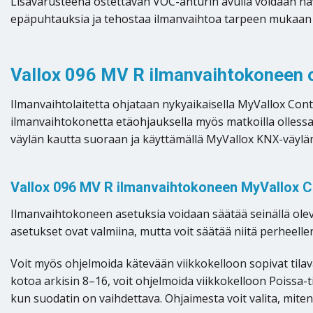
Lisävarusteena ostettavan VOC-anturin avulla voidaan hav
epäpuhtauksia ja tehostaa ilmanvaihtoa tarpeen mukaan 
Vallox 096 MV R ilmanvaihtokoneen 
Ilmanvaihtolaitetta ohjataan nykyaikaisella MyVallox Cont
ilmanvaihtokonetta etäohjauksella myös matkoilla ollessasi
väylän kautta suoraan ja käyttämällä MyVallox KNX-väy
Vallox 096 MV R ilmanvaihtokoneen MyVallox Co
Ilmanvaihtokoneen asetuksia voidaan säätää seinällä oleva
asetukset ovat valmiina, mutta voit säätää niitä perheellen
Voit myös ohjelmoida kätevään viikkokelloon sopivat til
kotoa arkisin 8–16, voit ohjelmoida viikkokelloon Poissa-t
kun suodatin on vaihdettava. Ohjaimesta voit valita, mit