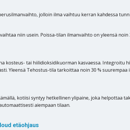
perusilmanvaihto, jolloin ilma vaihtuu kerran kahdessa tunni
tse vaihtaa niin usein. Poissa-tilan ilmanvaihto on yleensä n
a kosteus- tai hiilidioksidikuorman kasvaessa. Integroitu hi
asti. Yleensä Tehostus-tila tarkoittaa noin 30 % suurempaa 
llä, kotiisi syntyy hetkellinen ylipaine, joka helpottaa ta
 automaattisesti aiempaan tilaan.
loud etäohjaus