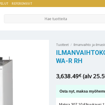
VELUT
REFERENSSIT
Etsi:
Tuotteet
/
Ilmanvaihto ja ilmast
ILMANVAIHTOK
WA-R RH
3,638.49
(alv 25.
€
Osta nyt, maksa myöhem
Maksa 307,10 €/kuukausi 12