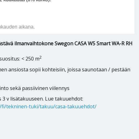
ukauden aikana.
ästävä ilmanvaihtokone Swegon CASA W5 Smart WA-R RH
2
suositus: < 250 m
n ansiosta sopii kohteisiin, joissa saunotaan / pestään
to sekä passiivinen viilennys
 3 v lisätakuuseen. Lue takuuehdot:
fi/tekninen-tuki/takuu/casa-takuuehdot/
 W5 Smart WA-R RH määrä