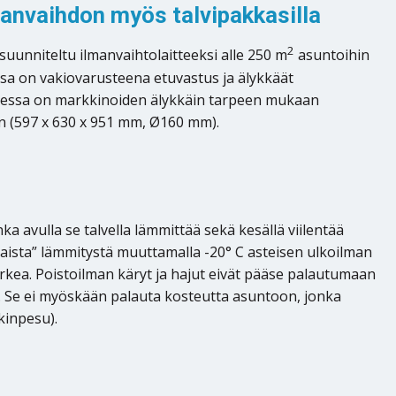
nvaihdon myös talvipakkasilla
2
unniteltu ilmanvaihtolaitteeksi alle 250 m
asuntoihin
essa on vakiovarusteena etuvastus ja älykkäät
tteessa on markkinoiden älykkäin tarpeen mukaan
n (597 x 630 x 951 mm, Ø160 mm).
avulla se talvella lämmittää sekä kesällä viilentää
ista” lämmitystä muuttamalla -20° C asteisen ulkoilman
rkea. Poistoilman käryt ja hajut eivät pääse palautumaan
a. Se ei myöskään palauta kosteutta asuntoon, jonka
kinpesu).