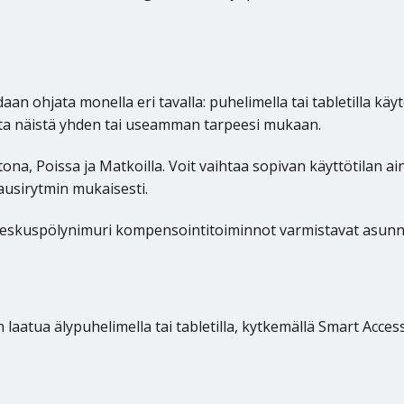
ohjata monella eri tavalla: puhelimella tai tabletilla käyt
valita näistä yhden tai useamman tarpeesi mukaan.
na, Poissa ja Matkoilla. Voit vaihtaa sopivan käyttötilan a
ausirytmin mukaisesti.
keskuspölynimuri kompensointitoiminnot varmistavat asunnon
n laatua älypuhelimella tai tabletilla, kytkemällä Smart Acce