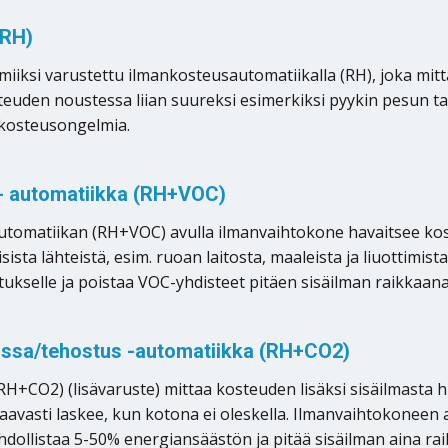
(RH)
ksi varustettu ilmankosteusautomatiikalla (RH), joka mit
euden noustessa liian suureksi esimerkiksi pyykin pesun tai
 kosteusongelmia.
u- automatiikka (RH+VOC)
tomatiikan (RH+VOC) avulla ilmanvaihtokone havaitsee kosteu
rilaisista lähteistä, esim. ruoan laitosta, maaleista ja liuott
kselle ja poistaa VOC-yhdisteet pitäen sisäilman raikkaana
issa/tehostus -automatiikka (RH+CO2)
CO2) (lisävaruste) mittaa kosteuden lisäksi sisäilmasta hiili
staavasti laskee, kun kotona ei oleskella. Ilmanvaihtokonee
llistaa 5-50% energiansäästön ja pitää sisäilman aina rai