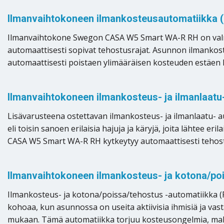
Ilmanvaihtokoneen ilmankosteusautomatiikka 
Ilmanvaihtokone Swegon CASA W5 Smart WA-R RH on valmii
automaattisesti sopivat tehostusrajat. Asunnon ilmankost
automaattisesti poistaen ylimääräisen kosteuden estäen
Ilmanvaihtokoneen ilmankosteus- ja ilmanlaat
Lisävarusteena ostettavan ilmankosteus- ja ilmanlaatu- au
eli toisin sanoen erilaisia hajuja ja käryjä, joita lähtee e
CASA W5 Smart WA-R RH kytkeytyy automaattisesti tehostu
Ilmanvaihtokoneen ilmankosteus- ja kotona/po
Ilmankosteus- ja kotona/poissa/tehostus -automatiikka (RH+
kohoaa, kun asunnossa on useita aktiivisia ihmisiä ja va
mukaan. Tämä automatiikka torjuu kosteusongelmia, mahdo