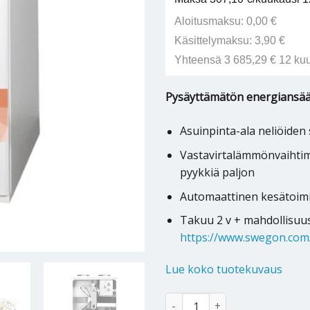
Aloitusmaksu: 0,00 €
Käsittelymaksu: 3,90 €
Yhteensä 3 685,29 € 12 ku
Pysäyttämätön energiansä
Asuinpinta-ala neliöiden 
Vastavirtalämmönvaihtime
pyykkiä paljon
Automaattinen kesätoimin
Takuu 2 v + mahdollisuus
https://www.swegon.com/
Lue koko tuotekuvaus
Ilmanvaihtokone Swegon CASA