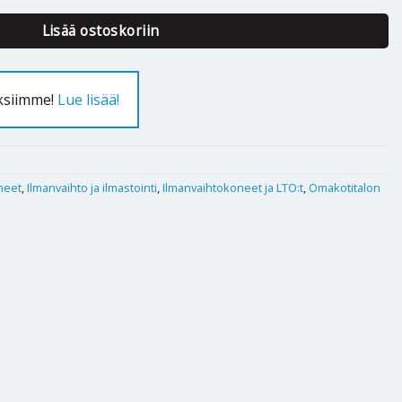
Lisää ostoskoriin
uksiimme!
Lue lisää!
neet
,
Ilmanvaihto ja ilmastointi
,
Ilmanvaihtokoneet ja LTO:t
,
Omakotitalon