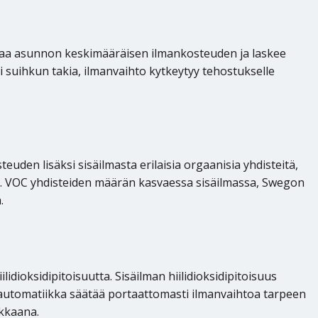
taa asunnon keskimääräisen ilmankosteuden ja laskee
 suihkun takia, ilmanvaihto kytkeytyy tehostukselle
den lisäksi sisäilmasta erilaisia orgaanisia yhdisteitä,
imista. VOC yhdisteiden määrän kasvaessa sisäilmassa, Swegon
.
dioksidipitoisuutta. Sisäilman hiilidioksidipitoisuus
n automatiikka säätää portaattomasti ilmanvaihtoa tarpeen
kkaana.