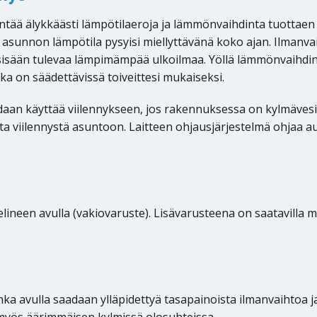
älykkäästi lämpötilaeroja ja lämmönvaihdinta tuottaen tal
ta asunnon lämpötila pysyisi miellyttävänä koko ajan. Ilma
a sisään tulevaa lämpimämpää ulkoilmaa. Yöllä lämmönvaihdin 
ka on säädettävissä toiveittesi mukaiseksi.
n käyttää viilennykseen, jos rakennuksessa on kylmävesip
a viilennystä asuntoon. Laitteen ohjausjärjestelmä ohjaa au
neen avulla (vakiovaruste). Lisävarusteena on saatavilla myö
a avulla saadaan ylläpidettyä tasapainoista ilmanvaihtoa ja 