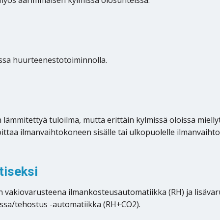
myös äärimmäisen kylmissä olosuhteissa.
ssa huurteenestotoiminnolla.
lämmitettyä tuloilma, mutta erittäin kylmissä oloissa miell
joittaa ilmanvaihtokoneen sisälle tai ulkopuolelle ilmanvaihto
tiseksi
kiovarusteena ilmankosteusautomatiikka (RH) ja lisävarust
ssa/tehostus -automatiikka (RH+CO2).