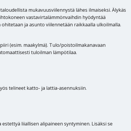
oudellista mukavuusviilennystä lähes ilmaiseksi. Älykäs
nvaihtokoneen vastavirtalämmönvaihdin hyödyntää
ohitetaan ja asunto viilennetään raikkaalla ulkoilmalla.
iiri (esim. maakylmä). Tulo/poistoilmakanavaan
tomaattisesti tuloilman lämpötilaa.
s telineet katto- ja lattia-asennuksiin.
estettyä liiallisen alipaineen syntyminen. Lisäksi se