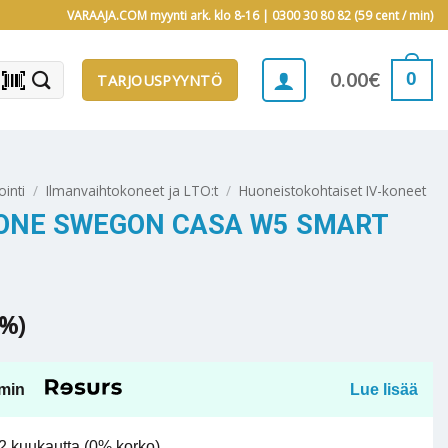
VARAAJA.COM myynti ark. klo 8-16 |
0300 30 80 82 (59 cent / min)
barcode_scanner
0
0.00
€
TARJOUSPYYNTÖ
ointi
/
Ilmanvaihtokoneet ja LTO:t
/
Huoneistokohtaiset IV-koneet
ONE SWEGON CASA W5 SMART
5%)
min
Lue lisää
 kuukautta (0% korko).