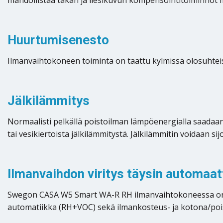
mahdollistaa takan ja liesikuvun kompensointitoiminnot 
Huurtumisenesto
Ilmanvaihtokoneen toiminta on taattu kylmissä olosuhtei
Jälkilämmitys
Normaalisti pelkällä poistoilman lämpöenergialla saadaan 
tai vesikiertoista jälkilämmitystä. Jälkilämmitin voidaan si
Ilmanvaihdon viritys täysin automaat
Swegon CASA W5 Smart WA-R RH ilmanvaihtokoneessa on va
automatiikka (RH+VOC) sekä ilmankosteus- ja kotona/poi