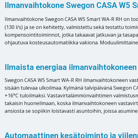
Ilmanvaihtokone Swegon CASA W5 Sma
Ilmanvaihtokone Swegon CASA W5 Smart WA-R RH on todelli
(130 l/s) ja se on kehitetty, valmistettu sekä testattu to
kompensointitoiminnot, jotka takaavat jatkuvan ja tasap
ohjautuva kosteusautomatiikka vakiona. Moduulimittainen
Ilmaista energiaa ilmanvaihtokoneen
Swegon CASA W5 Smart WA-R RH ilmanvaihtokoneen vastavir
sisään tulevaa ulkoilmaa. Kylmänä talvipäivänä Swegon C
+16°C tuloilmaksi. Vastavirtalämmönvaihtimen valmistusmat
takaisin huoneilmaan, koska ilmanvaihtokoneen vastavirta
ansiosta se sopiikin loistavasti asuntoihin, joissa asumi
Automaattinen kesätoiminto ja viile