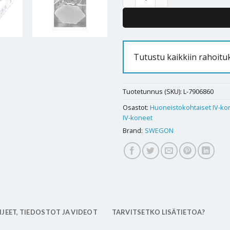
Tutustu kaikkiin rahoit
Tuotetunnus (SKU):
L-7906860
Osastot:
Huoneistokohtaiset IV-ko
IV-koneet
Brand:
SWEGON
JEET, TIEDOSTOT JA VIDEOT
TARVITSETKO LISÄTIETOA?