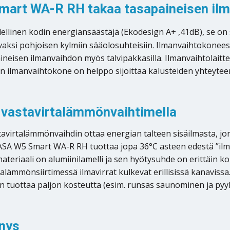
rt WA-R RH takaa tasapaineisen ilma
nen kodin energiansäästäjä (Ekodesign A+ ,41dB), se on su
imivaksi pohjoisen kylmiin sääolosuhteisiin. Ilmanvaihtokone
aineisen ilmanvaihdon myös talvipakkasilla. Ilmanvaihtolai
 ilmanvaihtokone on helppo sijoittaa kalusteiden yhteytee
 vastavirtalämmönvaihtimella
talämmönvaihdin ottaa energian talteen sisäilmasta, jonka 
ASA W5 Smart WA-R RH tuottaa jopa 36°C asteen edestä ”ilma
eriaali on alumiinilamelli ja sen hyötysuhde on erittäin ko
lämmönsiirtimessä ilmavirrat kulkevat erillisissä kanaviss
nen tuottaa paljon kosteutta (esim. runsas saunominen ja pyy
nnys