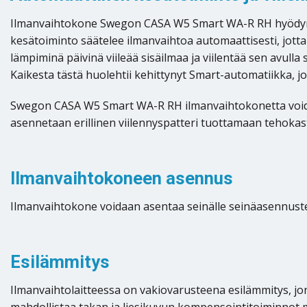
Ilmanvaihtokone Swegon CASA W5 Smart WA-R RH hyödyntää 
kesätoiminto säätelee ilmanvaihtoa automaattisesti, jot
lämpiminä päivinä viileää sisäilmaa ja viilentää sen avull
Kaikesta tästä huolehtii kehittynyt Smart-automatiikka, jo
Swegon CASA W5 Smart WA-R RH ilmanvaihtokonetta voidaa
asennetaan erillinen viilennyspatteri tuottamaan tehokast
Ilmanvaihtokoneen asennus
Ilmanvaihtokone voidaan asentaa seinälle seinäasennusteli
Esilämmitys
Ilmanvaihtolaitteessa on vakiovarusteena esilämmitys, jonk