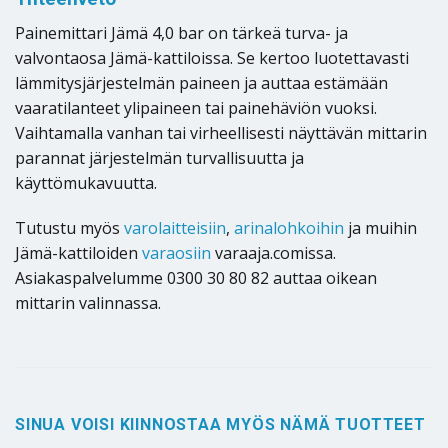
Painemittari Jämä 4,0 bar on tärkeä turva- ja
valvontaosa Jämä-kattiloissa. Se kertoo luotettavasti
lämmitysjärjestelmän paineen ja auttaa estämään
vaaratilanteet ylipaineen tai painehäviön vuoksi.
Vaihtamalla vanhan tai virheellisesti näyttävän mittarin
parannat järjestelmän turvallisuutta ja
käyttömukavuutta.
Tutustu myös
varolaitteisiin
,
arinalohkoihin
ja muihin
Jämä-kattiloiden
varaosiin
varaaja.comissa.
Asiakaspalvelumme 0300 30 80 82 auttaa oikean
mittarin valinnassa.
SINUA VOISI KIINNOSTAA MYÖS NÄMÄ TUOTTEET