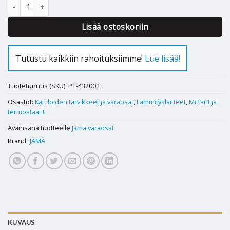
Painemittari Jämä 4,0 bar määrä
Lisää ostoskoriin
Tutustu kaikkiin rahoituksiimme!
Lue lisää!
Tuotetunnus (SKU):
PT-432002
Osastot:
Kattiloiden tarvikkeet ja varaosat
,
Lämmityslaitteet
,
Mittarit ja
termostaatit
Avainsana tuotteelle
Jämä varaosat
Brand:
JÄMÄ
KUVAUS