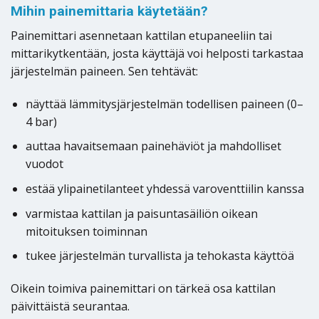
Mihin painemittaria käytetään?
Painemittari asennetaan kattilan etupaneeliin tai
mittarikytkentään, josta käyttäjä voi helposti tarkastaa
järjestelmän paineen. Sen tehtävät:
näyttää lämmitysjärjestelmän todellisen paineen (0–
4 bar)
auttaa havaitsemaan painehäviöt ja mahdolliset
vuodot
estää ylipainetilanteet yhdessä varoventtiilin kanssa
varmistaa kattilan ja paisuntasäiliön oikean
mitoituksen toiminnan
tukee järjestelmän turvallista ja tehokasta käyttöä
Oikein toimiva painemittari on tärkeä osa kattilan
päivittäistä seurantaa.