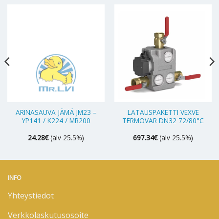
ARINASAUVA JÄMÄ JM23 –
LATAUSPAKETTI VEXVE
YP141 / K224 / MR200
TERMOVAR DN32 72/80°C
24.28
€
(alv 25.5%)
697.34
€
(alv 25.5%)
INFO
Yhteystiedot
Verkkolaskutusosoite