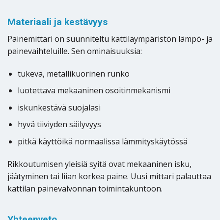
Materiaali ja kestävyys
Painemittari on suunniteltu kattilaympäristön lämpö- ja
painevaihteluille. Sen ominaisuuksia:
tukeva, metallikuorinen runko
luotettava mekaaninen osoitinmekanismi
iskunkestävä suojalasi
hyvä tiiviyden säilyvyys
pitkä käyttöikä normaalissa lämmityskäytössä
Rikkoutumisen yleisiä syitä ovat mekaaninen isku,
jäätyminen tai liian korkea paine. Uusi mittari palauttaa
kattilan painevalvonnan toimintakuntoon.
Yhteenveto