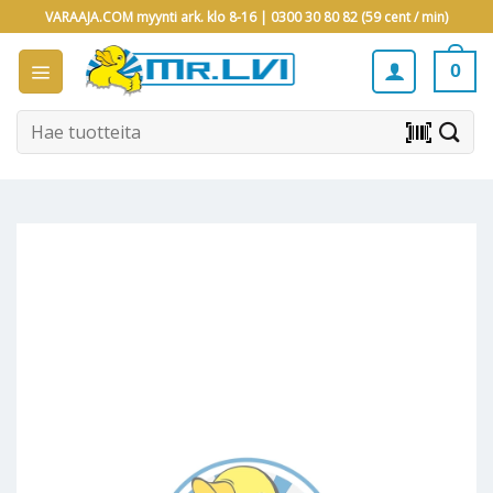
Skip
VARAAJA.COM myynti ark. klo 8-16 |
0300 30 80 82 (59 cent / min)
to
content
0
Etsi:
barcode_scanner