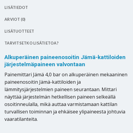
LISÄTIEDOT
ARVIOT (0)
LISÄTUOTTEET
TARVITSETKO LISÄTIETOA?
Alkuperäinen paineenosoitin Jämä-kattiloiden
järjestelmäpaineen valvontaan
Painemittari Jämä 4,0 bar on alkuperäinen mekaaninen
paineenosoitin Jämä-kattiloiden ja
lämmitysjärjestelmien paineen seurantaan. Mittari
näyttää järjestelmän hetkellisen paineen selkeällä
osoitinneulalla, mikä auttaa varmistamaan kattilan
turvallisen toiminnan ja ehkäisee ylipaineesta johtuvia
vaaratilanteita.