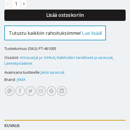
Sivutiili Jämä Nature 40 määrä
Lisää ostoskoriin
Tutustu kaikkiin rahoituksiimme!
Lue lisää!
Tuotetunnus (SKU):
PT-461005
Osastot:
Arinasarjat ja -lohkot
,
Kattiloiden tarvikkeet ja varaosat
,
Lämmityslaitteet
Avainsana tuotteelle
Jämä varaosat
Brand:
JÄMÄ
KUVAUS