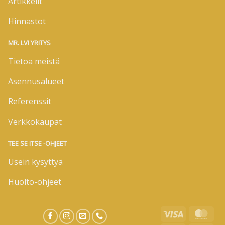
Artikkelit
Hinnastot
MR. LVI YRITYS
Tietoa meistä
Asennusalueet
Referenssit
Verkkokaupat
TEE SE ITSE -OHJEET
Usein kysyttyä
Huolto-ohjeet
Visa
Mas