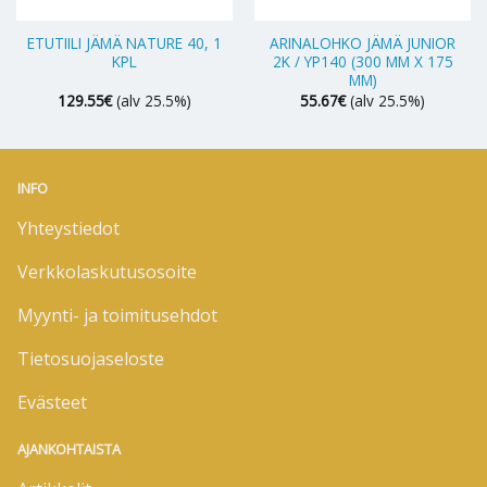
ETUTIILI JÄMÄ NATURE 40, 1
ARINALOHKO JÄMÄ JUNIOR
KPL
2K / YP140 (300 MM X 175
MM)
129.55
€
(alv 25.5%)
55.67
€
(alv 25.5%)
INFO
Yhteystiedot
Verkkolaskutusosoite
Myynti- ja toimitusehdot
Tietosuojaseloste
Evästeet
AJANKOHTAISTA