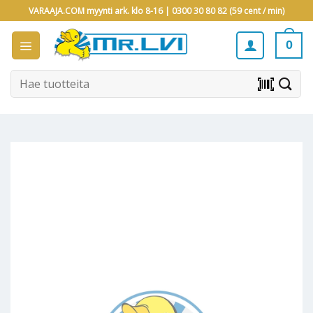
Skip
VARAAJA.COM myynti ark. klo 8-16 |
0300 30 80 82 (59 cent / min)
to
content
0
Etsi:
barcode_scanner