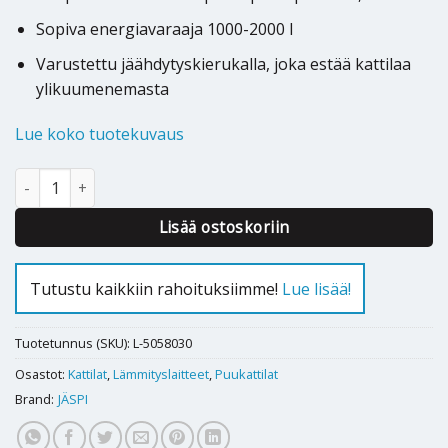
Sopiva energiavaraaja 1000-2000 l
Varustettu jäähdytyskierukalla, joka estää kattilaa
ylikuumenemasta
Lue koko tuotekuvaus
Puukattila Jäspi YPV 40 määrä
Lisää ostoskoriin
Tutustu kaikkiin rahoituksiimme!
Lue lisää!
Tuotetunnus (SKU):
L-5058030
Osastot:
Kattilat
,
Lämmityslaitteet
,
Puukattilat
Brand:
JÄSPI