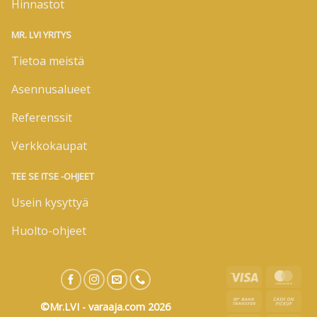
Hinnastot
MR. LVI YRITYS
Tietoa meistä
Asennusalueet
Referenssit
Verkkokaupat
TEE SE ITSE -OHJEET
Usein kysyttyä
Huolto-ohjeet
Visa
Mas
Bank
Cas
©Mr.LVI - varaaja.com 2026
Transfer
on