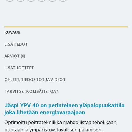
KUVAUS
LISÄTIEDOT
ARVIOT (0)
LISÄTUOTTEET
OHJEET, TIEDOSTOT JA VIDEOT
TARVITSETKO LISÄTIETOA?
Jäspi YPV 40 on perinteinen yläpalopuukattila
joka liitetään energiavaraajaan
Optimoitu polttotekniikka mahdollistaa tehokkaan,
puhtaan ja ympäristöystävällisen palamisen.