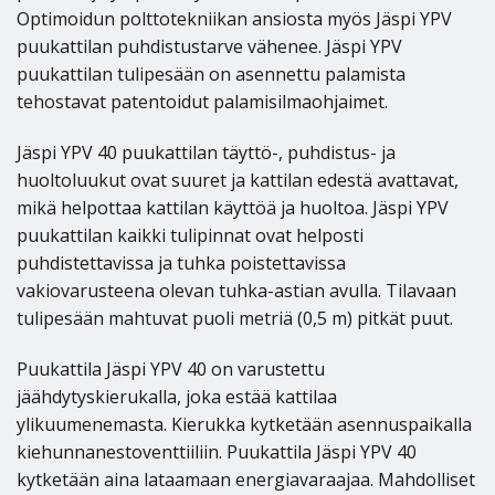
Optimoidun polttotekniikan ansiosta myös Jäspi YPV
puukattilan puhdistustarve vähenee. Jäspi YPV
puukattilan tulipesään on asennettu palamista
tehostavat patentoidut palamisilmaohjaimet.
Jäspi YPV 40 puukattilan täyttö-, puhdistus- ja
huoltoluukut ovat suuret ja kattilan edestä avattavat,
mikä helpottaa kattilan käyttöä ja huoltoa. Jäspi YPV
puukattilan kaikki tulipinnat ovat helposti
puhdistettavissa ja tuhka poistettavissa
vakiovarusteena olevan tuhka-astian avulla. Tilavaan
tulipesään mahtuvat puoli metriä (0,5 m) pitkät puut.
Puukattila Jäspi YPV 40 on varustettu
jäähdytyskierukalla, joka estää kattilaa
ylikuumenemasta. Kierukka kytketään asennuspaikalla
kiehunnanestoventtiiliin. Puukattila Jäspi YPV 40
kytketään aina lataamaan energiavaraajaa. Mahdolliset