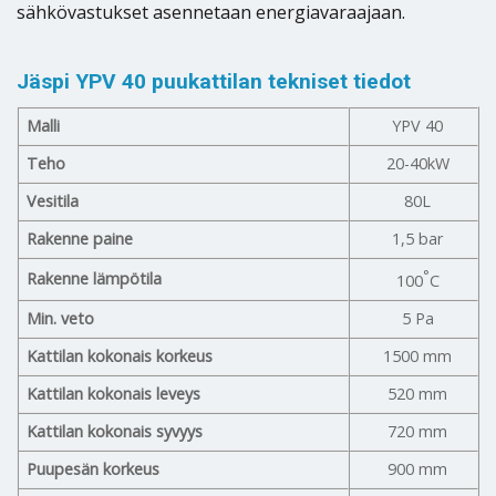
sähkövastukset asennetaan energiavaraajaan.
Jäspi YPV 40 puukattilan tekniset tiedot
Malli
YPV 40
Teho
20-40kW
Vesitila
80L
Rakenne paine
1,5 bar
°
Rakenne lämpötila
100
C
Min. veto
5 Pa
Kattilan kokonais korkeus
1500 mm
Kattilan kokonais leveys
520 mm
Kattilan kokonais syvyys
720 mm
Puupesän korkeus
900 mm