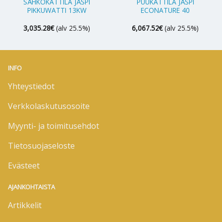
SÄHKÖKATTILA JÄSPI
PUUKATTILA JÄSPI
PIKKUWATTI 13KW
ECONATURE 40
3,035.28
€
(alv 25.5%)
6,067.52
€
(alv 25.5%)
INFO
Yhteystiedot
Verkkolaskutusosoite
Myynti- ja toimitusehdot
Tietosuojaseloste
Evästeet
AJANKOHTAISTA
Artikkelit