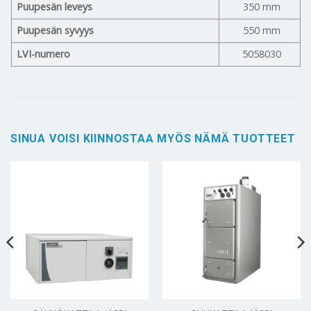
Puupesän leveys
350 mm
Puupesän syvyys
550 mm
LVI-numero
5058030
SINUA VOISI KIINNOSTAA MYÖS NÄMÄ TUOTTEET