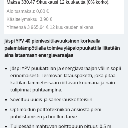
Maksa 330,47 €/kuukausi 12 kuukautta (0% korko).
Aloitusmaksu: 0,00 €
Käsittelymaksu: 3,90 €
Yhteensä 3 965,64 € 12 kuukauden aikana.
Jäspi YPV 40 pienivesitilavuuksinen korkealla
palamislämpötilalla toimiva yläpalopuukattila liitetään
aina lataamaan energiavaraajaa
Jäspi YPV puukattilan ja energiavaraajan väliin sopii
erinomaisesti Termovar-latauspaketti, joka pitää
kattilan lämmetessään riittävän kuumana ja näin
tulipinnat puhtaampina.
Soveltuu uudis-ja saneerauskohteisiin
Optimoidun polttotekniikan ansiosta pieni
puhdistamisen ja huollon tarve
Tulipesään mahtuvan polttopuun pituus: 0,5 m