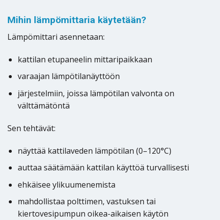
Mihin lämpömittaria käytetään?
Lämpömittari asennetaan:
kattilan etupaneelin mittaripaikkaan
varaajan lämpötilanäyttöön
järjestelmiin, joissa lämpötilan valvonta on
välttämätöntä
Sen tehtävät:
näyttää kattilaveden lämpötilan (0–120°C)
auttaa säätämään kattilan käyttöä turvallisesti
ehkäisee ylikuumenemista
mahdollistaa polttimen, vastuksen tai
kiertovesipumpun oikea-aikaisen käytön