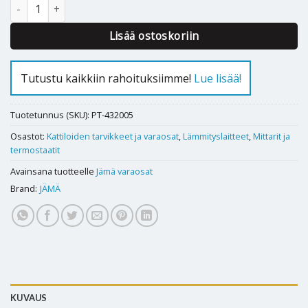
Lämpömittari Jämä 120°C määrä
Lisää ostoskoriin
Tutustu kaikkiin rahoituksiimme!
Lue lisää!
Tuotetunnus (SKU):
PT-432005
Osastot:
Kattiloiden tarvikkeet ja varaosat
,
Lämmityslaitteet
,
Mittarit ja
termostaatit
Avainsana tuotteelle
Jämä varaosat
Brand:
JÄMÄ
KUVAUS