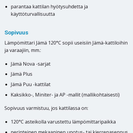
parantaa kattilan hyötysuhdetta ja
käyttöturvallisuutta
Sopivuus
Lämpömittari Jämä 120°C sopii useisiin Jämä-kattiloihin
ja varaajiin, mm.:
Jämä Nova -sarjat
Jämä Plus
Jämä Puu -kattilat
Kaksikko-, Miniter- ja AP -mallit (mallikohtaisesti)
Sopivuus varmistuu, jos kattilassa on:
120°C asteikolla varustettu lämpömittaripaikka
perinteinen mekaaninen upotus- tai kierrenasennus