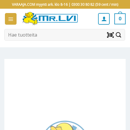
Skip
VARAAJA.COM myynti ark. klo 8-16 |
0300 30 80 82 (59 cent / min)
to
content
0
Etsi:
barcode_scanner