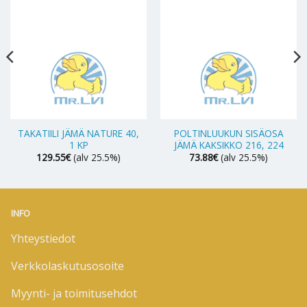
TAKATIILI JÄMÄ NATURE 40,
POLTINLUUKUN SISÄOSA
1 KP
JÄMÄ KAKSIKKO 216, 224
129.55
€
(alv 25.5%)
73.88
€
(alv 25.5%)
INFO
Yhteystiedot
Verkkolaskutusosoite
Myynti- ja toimitusehdot