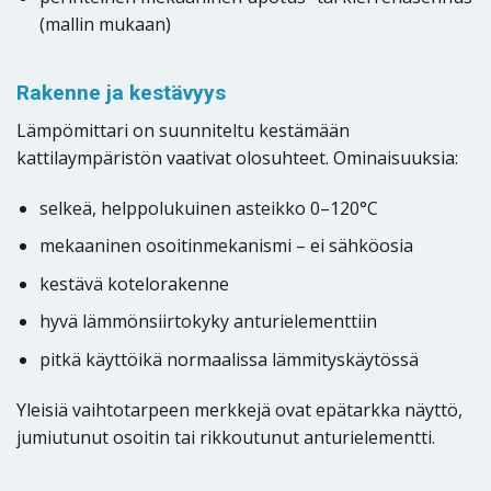
(mallin mukaan)
Rakenne ja kestävyys
Lämpömittari on suunniteltu kestämään
kattilaympäristön vaativat olosuhteet. Ominaisuuksia:
selkeä, helppolukuinen asteikko 0–120°C
mekaaninen osoitinmekanismi – ei sähköosia
kestävä kotelorakenne
hyvä lämmönsiirtokyky anturielementtiin
pitkä käyttöikä normaalissa lämmityskäytössä
Yleisiä vaihtotarpeen merkkejä ovat epätarkka näyttö,
jumiutunut osoitin tai rikkoutunut anturielementti.