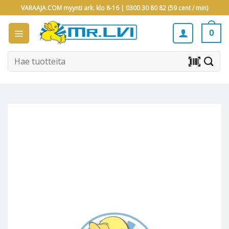
Skip
VARAAJA.COM myynti ark. klo 8-16 |
0300 30 80 82 (59 cent / min)
to
content
0
Etsi:
barcode_scanner