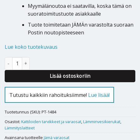
Myymälänoutoa ei saatavilla, koska tämä on
suoratoimitustuote asiakkaalle
Tuote toimitetaan JÄMÄn varastolta suoraan
Postin noutopisteeseen
Lue koko tuotekuvaus
Vakiokierukka Jämä 20 määrä
Lisää ostoskoriin
Tutustu kaikkiin rahoituksiimme!
Lue lisää!
Tuotetunnus (SKU):
PT-1484
Osastot:
Kattiloiden tarvikkeet ja varaosat
,
Lämminvesikierukat
,
Lämmityslaitteet
Avainsana tuotteelle
Jämä varaosat