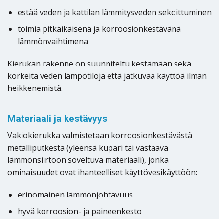
estää veden ja kattilan lämmitysveden sekoittuminen
toimia pitkäikäisenä ja korroosionkestävänä
lämmönvaihtimena
Kierukan rakenne on suunniteltu kestämään sekä
korkeita veden lämpötiloja että jatkuvaa käyttöä ilman
heikkenemistä.
Materiaali ja kestävyys
Vakiokierukka valmistetaan korroosionkestävästä
metalliputkesta (yleensä kupari tai vastaava
lämmönsiirtoon soveltuva materiaali), jonka
ominaisuudet ovat ihanteelliset käyttövesikäyttöön:
erinomainen lämmönjohtavuus
hyvä korroosion- ja paineenkesto