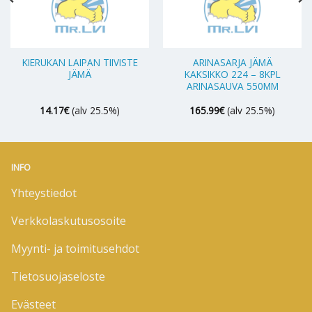
KIERUKAN LAIPAN TIIVISTE
ARINASARJA JÄMÄ
JÄMÄ
KAKSIKKO 224 – 8KPL
ARINASAUVA 550MM
14.17
€
(alv 25.5%)
165.99
€
(alv 25.5%)
INFO
Yhteystiedot
Verkkolaskutusosoite
Myynti- ja toimitusehdot
Tietosuojaseloste
Evästeet