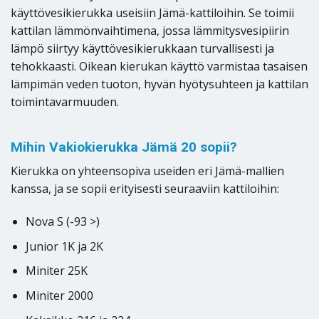
käyttövesikierukka useisiin Jämä-kattiloihin. Se toimii
kattilan lämmönvaihtimena, jossa lämmitysvesipiirin
lämpö siirtyy käyttövesikierukkaan turvallisesti ja
tehokkaasti. Oikean kierukan käyttö varmistaa tasaisen
lämpimän veden tuoton, hyvän hyötysuhteen ja kattilan
toimintavarmuuden.
Mihin Vakiokierukka Jämä 20 sopii?
Kierukka on yhteensopiva useiden eri Jämä-mallien
kanssa, ja se sopii erityisesti seuraaviin kattiloihin:
Nova S (-93 >)
Junior 1K ja 2K
Miniter 25K
Miniter 2000