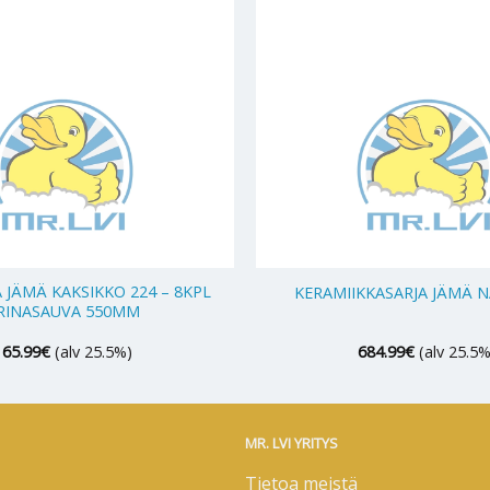
+
 JÄMÄ KAKSIKKO 224 – 8KPL
KERAMIIKKASARJA JÄMÄ N
RINASAUVA 550MM
165.99
€
(alv 25.5%)
684.99
€
(alv 25.5%
MR. LVI YRITYS
Tietoa meistä