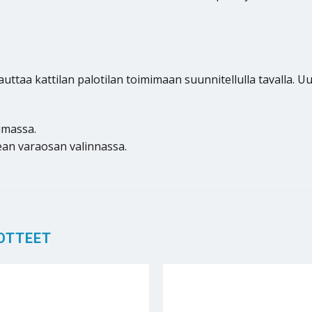
uttaa kattilan palotilan toimimaan suunnitellulla tavalla. U
imassa.
ean varaosan valinnassa.
OTTEET