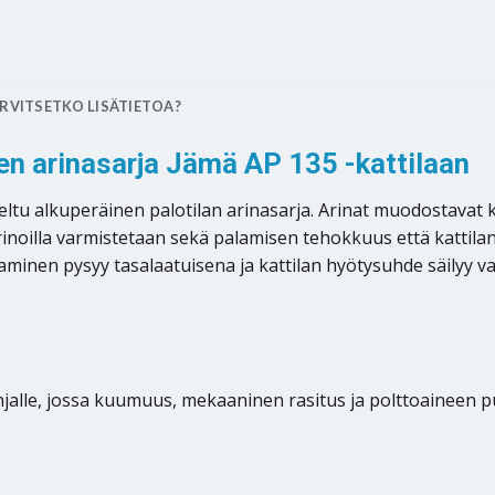
RVITSETKO LISÄTIETOA?
en arinasarja Jämä AP 135 -kattilaan
ltu alkuperäinen palotilan arinasarja. Arinat muodostavat ka
a arinoilla varmistetaan sekä palamisen tehokkuus että kattila
minen pysyy tasalaatuisena ja kattilan hyötysuhde säilyy val
hjalle, jossa kuumuus, mekaaninen rasitus ja polttoaineen 