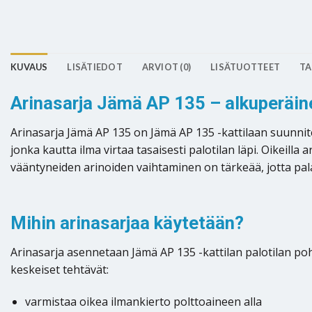
KUVAUS
LISÄTIEDOT
ARVIOT (0)
LISÄTUOTTEET
TA
Arinasarja Jämä AP 135 – alkuperäin
Arinasarja Jämä AP 135 on Jämä AP 135 -kattilaan suunnite
jonka kautta ilma virtaa tasaisesti palotilan läpi. Oikeill
vääntyneiden arinoiden vaihtaminen on tärkeää, jotta pala
Mihin arinasarjaa käytetään?
Arinasarja asennetaan Jämä AP 135 -kattilan palotilan po
keskeiset tehtävät:
varmistaa oikea ilmankierto polttoaineen alla