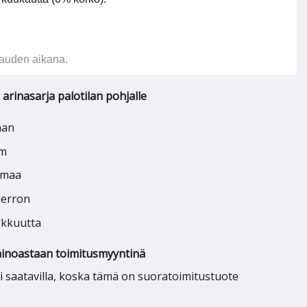
auden aikana.
arinasarja palotilan pohjalle
aan
mm
rmaa
ierron
okkuutta
inoastaan toimitusmyyntinä
saatavilla, koska tämä on suoratoimitustuote