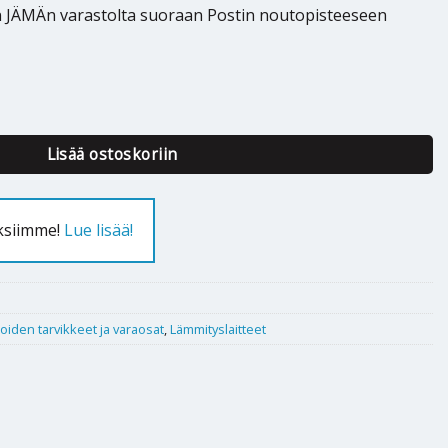
n JÄMÄn varastolta suoraan Postin noutopisteeseen
l arinasauva 550mm määrä
Lisää ostoskoriin
uksiimme!
Lue lisää!
iloiden tarvikkeet ja varaosat
,
Lämmityslaitteet