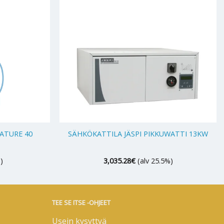
+
ATURE 40
SÄHKÖKATTILA JÄSPI PIKKUWATTI 13KW
)
3,035.28
€
(alv 25.5%)
TEE SE ITSE -OHJEET
Usein kysyttyä