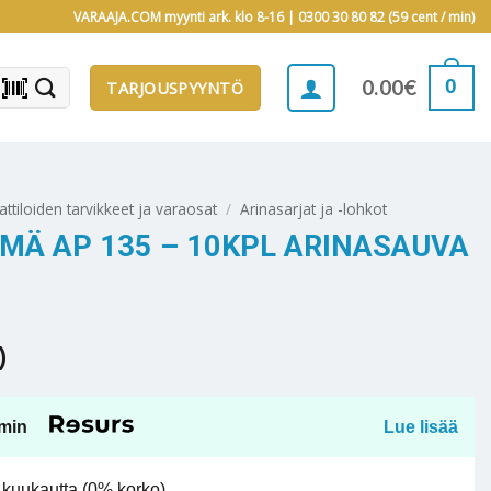
VARAAJA.COM myynti ark. klo 8-16 |
0300 30 80 82 (59 cent / min)
barcode_scanner
0
0.00
€
TARJOUSPYYNTÖ
attiloiden tarvikkeet ja varaosat
/
Arinasarjat ja -lohkot
MÄ AP 135 – 10KPL ARINASAUVA
)
min
Lue lisää
kuukautta (0% korko).