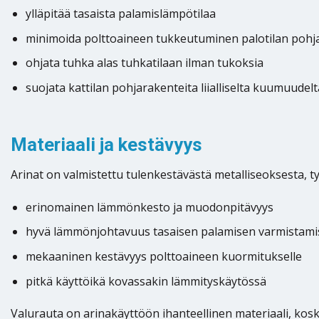
ylläpitää tasaista palamislämpötilaa
minimoida polttoaineen tukkeutuminen palotilan pohja
ohjata tuhka alas tuhkatilaan ilman tukoksia
suojata kattilan pohjarakenteita liialliselta kuumuudelt
Materiaali ja kestävyys
Arinat on valmistettu tulenkestävästä metalliseoksesta, t
erinomainen lämmönkesto ja muodonpitävyys
hyvä lämmönjohtavuus tasaisen palamisen varmistami
mekaaninen kestävyys polttoaineen kuormitukselle
pitkä käyttöikä kovassakin lämmityskäytössä
Valurauta on arinakäyttöön ihanteellinen materiaali, k