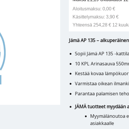
Aloitusmaksu: 0,00 €
Käsittelymaksu: 3,90 €
Yhteensä 254,28 € 12 kuuk
Jämä AP 135 – alkuperäinen 
Sopii Jämä AP 135 -kattil
10 KPL Arinasauva 550
Kestää kovaa lämpökuo
Varmistaa oikean ilmank
Parantaa palamisen teh
JÄMÄ tuotteet myydään a
Myymälänoutoa ei 
asiakkaalle