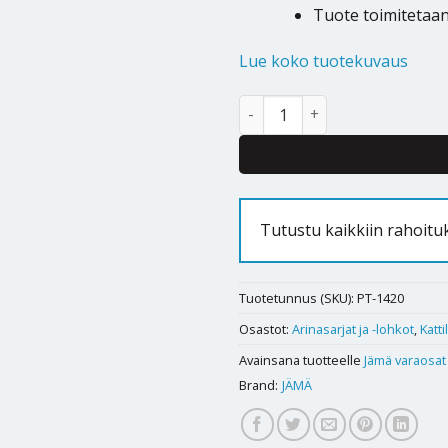
Tuote toimitetaa
Lue koko tuotekuvaus
Arinasarja Jämä AP 135 - 10kp
Tutustu kaikkiin rahoit
Tuotetunnus (SKU):
PT-1420
Osastot:
Arinasarjat ja -lohkot
,
Katt
Avainsana tuotteelle
Jämä varaosat
Brand:
JÄMÄ