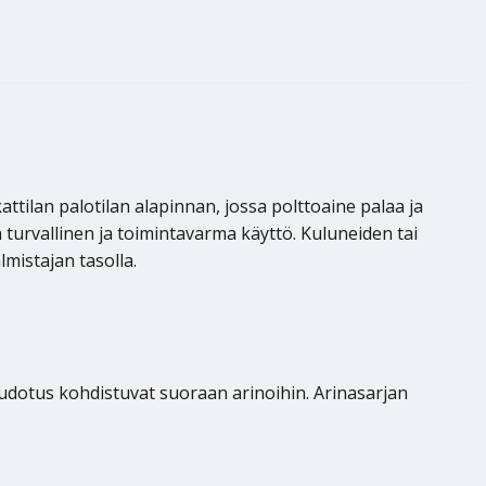
ttilan palotilan alapinnan, jossa polttoaine palaa ja
n turvallinen ja toimintavarma käyttö. Kuluneiden tai
mistajan tasolla.
pudotus kohdistuvat suoraan arinoihin. Arinasarjan