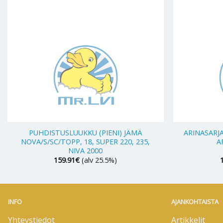
+
+
PUHDISTUSLUUKKU (PIENI) JÄMÄ
ARINASARJA
NOVA/S/SC/TOPP, 18, SUPER 220, 235,
A
NIVA 2000
159.91
€
(alv 25.5%)
INFO
AJANKOHTAISTA
Yhteystiedot
Artikkelit