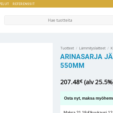
VELUT
REFERENSSIT
Etsi:
Tuotteet
/
Lämmityslaitteet
/
K
ARINASARJA JÄ
550MM
207.48
(alv 25.5%
€
Osta nyt, maksa myöhem
Maksa 21,19 €/kuukausi 12 