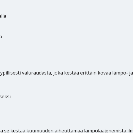
lla
a
yypillisesti valuraudasta, joka kestää erittäin kovaa lämpö-
seksi
oska se kestää kuumuuden aiheuttamaa lämpölaajenemista il