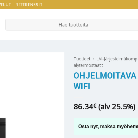
VELUT
REFERENSSIT
Etsi:
Tuotteet
/
LVI-Järjestelmäkomp
älytermostaatit
OHJELMOITAVA 
WIFI
86.34
(alv 25.5%)
€
Osta nyt, maksa myöhem