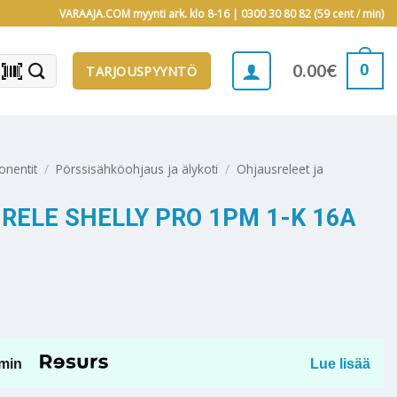
VARAAJA.COM myynti ark. klo 8-16 |
0300 30 80 82 (59 cent / min)
barcode_scanner
0
0.00
€
TARJOUSPYYNTÖ
onentit
/
Pörssisähköohjaus ja älykoti
/
Ohjausreleet ja
RELE SHELLY PRO 1PM 1-K 16A
min
Lue lisää