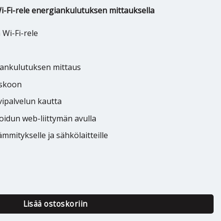
-Fi-rele energiankulutuksen mittauksella
 Wi-Fi-rele
iankulutuksen mittaus
iskoon
lvipalvelun kautta
roidun web-liittymän avulla
ämmitykselle ja sähkölaitteille
RO 1PM 1-K 16A WIFI määrä
Lisää ostoskoriin