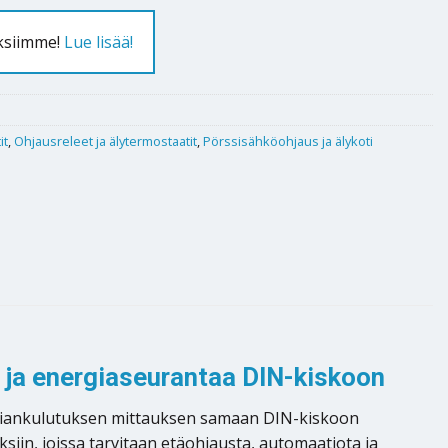
uksiimme!
Lue lisää!
it
,
Ohjausreleet ja älytermostaatit
,
Pörssisähköohjaus ja älykoti
 ja energiaseurantaa DIN-kiskoon
ergiankulutuksen mittauksen samaan DIN-kiskoon
ksiin, joissa tarvitaan etäohjausta, automaatiota ja