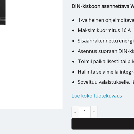
DIN-kiskoon asennettava Wi
1-vaiheinen ohjelmoitava
Maksimikuormitus 16 A
Sisäänrakennettu energ
Asennus suoraan DIN-k
Toimii paikallisesti tai pi
Hallinta selaimella integ
Soveltuu valaistukselle, l
Lue koko tuotekuvaus
OHJELMOITAVA RELE SHELLY P