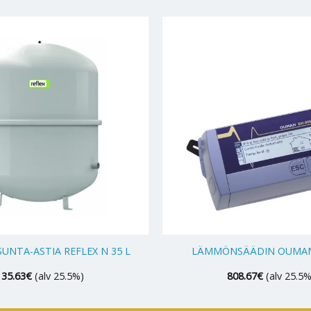
+
UNTA-ASTIA REFLEX N 35 L
LÄMMÖNSÄÄDIN OUMAN
135.63
€
(alv 25.5%)
808.67
€
(alv 25.5%