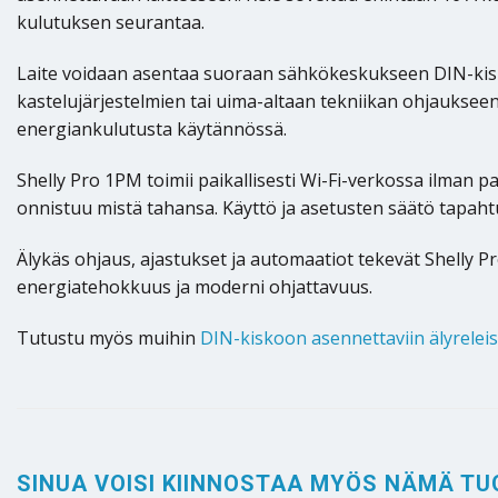
kulutuksen seurantaa.
Laite voidaan asentaa suoraan sähkökeskukseen DIN-kiskoo
kastelujärjestelmien tai uima-altaan tekniikan ohjaukse
energiankulutusta käytännössä.
Shelly Pro 1PM toimii paikallisesti Wi-Fi-verkossa ilman pa
onnistuu mistä tahansa. Käyttö ja asetusten säätö tapahtu
Älykäs ohjaus, ajastukset ja automaatiot tekevät Shelly P
energiatehokkuus ja moderni ohjattavuus.
Tutustu myös muihin
DIN-kiskoon asennettaviin älyreleis
SINUA VOISI KIINNOSTAA MYÖS NÄMÄ TU