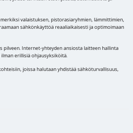
merkiksi valaistuksen, pistorasiaryhmien, lämmittimien,
uraamaan sähkönkäyttöä reaaliaikaisesti ja optimoimaan
s pilveen. Internet-yhteyden ansiosta laitteen hallinta
lman erillisiä ohjausyksiköitä.
hteisiin, joissa halutaan yhdistää sähköturvallisuus,