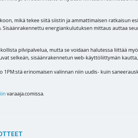
n, mikä tekee siitä siistin ja ammattimaisen ratkaisun esi
en. Sisäänrakennettu energiankulutuksen mittaus auttaa se
kollista pilvipalvelua, mutta se voidaan halutessa liittää myö
vat selkeän, sisäänrakennetun web-käyttöliittymän kautta, i
ro 1PM:stä erinomaisen valinnan niin uudis- kuin saneerausko
iin
varaaja.comissa.
OTTEET