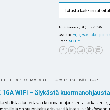
Tutustu kaikkiin rahoit
Tuotetunnus (SKU):
S-2710502
Osastot:
LVI-Järjestelmäkomponent
Brand:
SHELLY
JEET, TIEDOSTOT JA VIDEOT
TARVITSETKO LISÄTIETOA?
K 16A WiFi – älykästä kuormanohjausta
, joka yhdistää luotettavan kuormanohjauksen ja tarkan en
rmille ja on suunniteltu erityisesti kiinteisiin sähköasennu