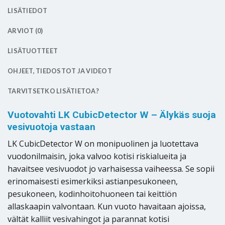
LISÄTIEDOT
ARVIOT (0)
LISÄTUOTTEET
OHJEET, TIEDOSTOT JA VIDEOT
TARVITSETKO LISÄTIETOA?
Vuotovahti LK CubicDetector W – Älykäs suoja
vesivuotoja vastaan
LK CubicDetector W on monipuolinen ja luotettava
vuodonilmaisin, joka valvoo kotisi riskialueita ja
havaitsee vesivuodot jo varhaisessa vaiheessa. Se sopii
erinomaisesti esimerkiksi astianpesukoneen,
pesukoneen, kodinhoitohuoneen tai keittiön
allaskaapin valvontaan. Kun vuoto havaitaan ajoissa,
vältät kalliit vesivahingot ja parannat kotisi