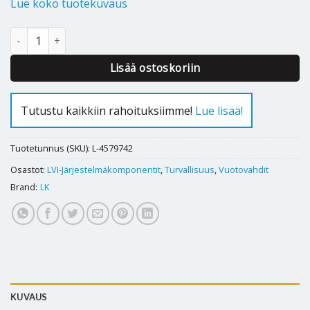
Lue koko tuotekuvaus
Vuotovahti LK CubicDetector W määrä
Lisää ostoskoriin
Tutustu kaikkiin rahoituksiimme!
Lue lisää!
Tuotetunnus (SKU):
L-4579742
Osastot:
LVI-Järjestelmäkomponentit
,
Turvallisuus
,
Vuotovahdit
Brand:
LK
KUVAUS