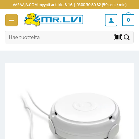
Skip
VARAAJA.COM myynti ark. klo 8-16 |
0300 30 80 82 (59 cent / min)
to
content
0
Etsi:
barcode_scanner