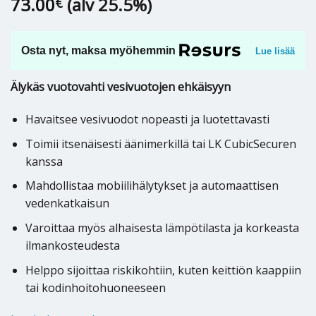
73.00
(alv 25.5%)
€
Osta nyt, maksa myöhemmin
Lue lisää
Älykäs vuotovahti vesivuotojen ehkäisyyn
Havaitsee vesivuodot nopeasti ja luotettavasti
Toimii itsenäisesti äänimerkillä tai LK CubicSecuren
kanssa
Mahdollistaa mobiilihälytykset ja automaattisen
vedenkatkaisun
Varoittaa myös alhaisesta lämpötilasta ja korkeasta
ilmankosteudesta
Helppo sijoittaa riskikohtiin, kuten keittiön kaappiin
tai kodinhoitohuoneeseen