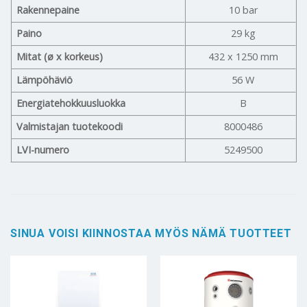
Rakennepaine
10 bar
Paino
29 kg
Mitat (ø x korkeus)
432 x 1250 mm
Lämpöhäviö
56 W
Energiatehokkuusluokka
B
Valmistajan tuotekoodi
8000486
LVI-numero
5249500
SINUA VOISI KIINNOSTAA MYÖS NÄMÄ TUOTTEET