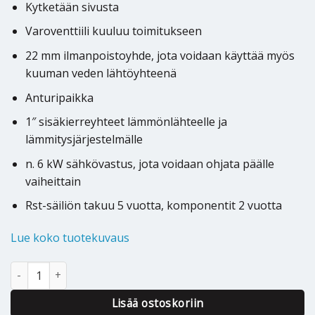
Kytketään sivusta
Varoventtiili kuuluu toimitukseen
22 mm ilmanpoistoyhde, jota voidaan käyttää myös
kuuman veden lähtöyhteenä
Anturipaikka
1″ sisäkierreyhteet lämmönlähteelle ja
lämmitysjärjestelmälle
n. 6 kW sähkövastus, jota voidaan ohjata päälle
vaiheittain
Rst-säiliön takuu 5 vuotta, komponentit 2 vuotta
Lue koko tuotekuvaus
Puskurivaraaja Oso Accu 100-6 (2X2,8KW) määrä
Lisää ostoskoriin