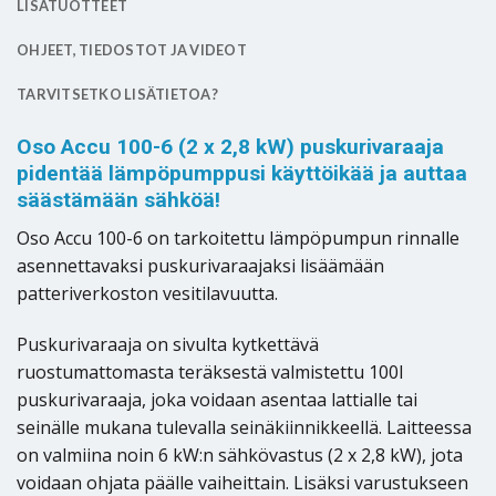
LISÄTUOTTEET
OHJEET, TIEDOSTOT JA VIDEOT
TARVITSETKO LISÄTIETOA?
Oso Accu 100-6 (2 x 2,8 kW) puskurivaraaja
pidentää lämpöpumppusi käyttöikää ja auttaa
säästämään sähköä!
Oso Accu 100-6 on tarkoitettu lämpöpumpun rinnalle
asennettavaksi puskurivaraajaksi lisäämään
patteriverkoston vesitilavuutta.
Puskurivaraaja on sivulta kytkettävä
ruostumattomasta teräksestä valmistettu 100l
puskurivaraaja, joka voidaan asentaa lattialle tai
seinälle mukana tulevalla seinäkiinnikkeellä. Laitteessa
on valmiina noin 6 kW:n sähkövastus (2 x 2,8 kW), jota
voidaan ohjata päälle vaiheittain. Lisäksi varustukseen