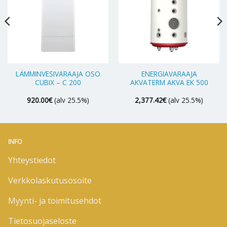
LÄMMINVESIVARAAJA OSO
ENERGIAVARAAJA
CUBIX – C 200
AKVATERM AKVA EK 500
920.00
€
(alv 25.5%)
2,377.42
€
(alv 25.5%)
INFO
Yhteystiedot
Verkkolaskutusosoite
Myynti- ja toimitusehdot
Tietosuojaseloste