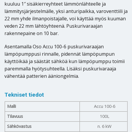
kuuluu 1″ sisäkierreyhteet lämmönlähteelle ja
lämmitysjärjestelmälle, yksi anturipaikka, varoventtiili ja
22 mm yhde ilmanpoistajalle, voi käyttää myös kuuman
veden 22 mm lähtöyhteenä. Puskurivaraajan
rakennepaine on 10 bar.
Asentamalla Oso Accu 100-6 puskurivaraajan
lämpöpumppusi rinnalle, pidennät lämpöpumpun
käyttöikää ja säästät sähköä kun lämpöpumppu toimii
paremmalla hyötysuhteella. Lisäksi puskurivaraaja
vähentää patterien ääniongelmia.
Tekniset tiedot
Malli
Accu 100-6
Tilavuus
100L
Sähkövastus
n. 6 kW