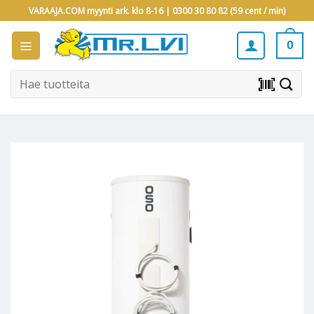
Skip
VARAAJA.COM myynti ark. klo 8-16 |
0300 30 80 82 (59 cent / min)
to
content
0
Etsi:
barcode_scanner